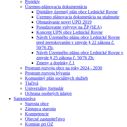
Projekty
Územno-plánovacia dokumentácia
Digitálny územný plán obce Lednické Rovne
Územno plánovacia dokumetácia na stiahnutie
Obstarávanie novej UPD 2019
Posudzovanie vplyvov na ŽP (SEA)
Koncept UPN obce Lednické Rovne
Návrh Územného plánu obce Lednické Rovne
pred prerokovaním v zmysle § 22 zákona č.
50⁄76 Zb.
Návrh Územného plánu obce Lednické Rovne v
zmysle § 25 zákona č. 50⁄76 Zb.
Zmeny a doplnky č.1
Program rozvoja obce na roky 2024 - 2030
Program rozvoja bývania
Komunitný plán sociálnych služieb
Tlačivá
Univerzálny formulár
Ochrana osobných údajov
Samospráva
Starosta obce
Zástupca starostu
Kompetencie
Obecné zastupiteľstvo
Komisie pri OZ