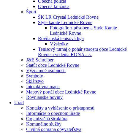
Obecná polícia
Obecná knižnica
Šport
ŠK LR Crystal Lednické Rovne
Style karate Lednické Rovne
Fotografie z pôsobenia Style Karate
Lednické Rovne
Rovňanská tenisová liga
Výsledky
Tenisový turnaj o pohár starostu obce Lednické
Rovne a vedenia RONA a.s.
J&E Schreiber
Štatút obce Lednické Rovne
Významné osobnosti
Symboly
Sklárstvo
Interaktívna mapa
Mapový portál obce Lednické Rovne
Rovnianske noviny
Úrad
Kontakty a vyhlásenie o prístupnosti
Informácie o obecnom úrade
Organizačná štruktúra
Komunálne služby
Civilná ochrana obyvateľstva