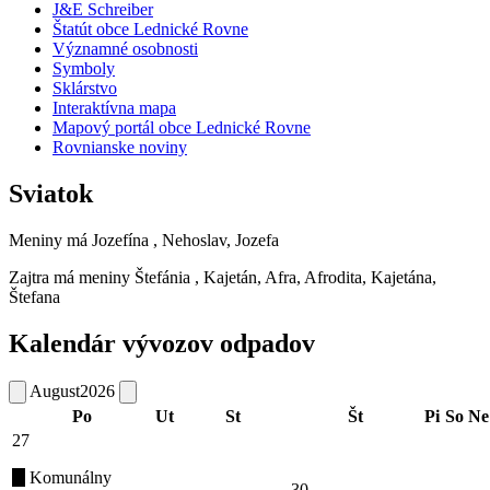
J&E Schreiber
Štatút obce Lednické Rovne
Významné osobnosti
Symboly
Sklárstvo
Interaktívna mapa
Mapový portál obce Lednické Rovne
Rovnianske noviny
Sviatok
Meniny má
Jozefína
, Nehoslav, Jozefa
Zajtra má meniny
Štefánia
, Kajetán, Afra, Afrodita, Kajetána,
Štefana
Kalendár vývozov odpadov
August
2026
Po
Ut
St
Št
Pi
So
Ne
27
Komunálny
30