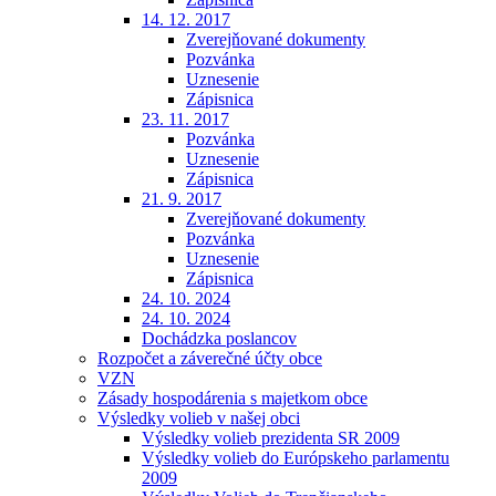
14. 12. 2017
Zverejňované dokumenty
Pozvánka
Uznesenie
Zápisnica
23. 11. 2017
Pozvánka
Uznesenie
Zápisnica
21. 9. 2017
Zverejňované dokumenty
Pozvánka
Uznesenie
Zápisnica
24. 10. 2024
24. 10. 2024
Dochádzka poslancov
Rozpočet a záverečné účty obce
VZN
Zásady hospodárenia s majetkom obce
Výsledky volieb v našej obci
Výsledky volieb prezidenta SR 2009
Výsledky volieb do Európskeho parlamentu
2009