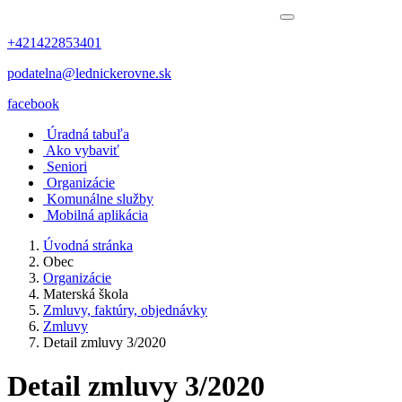
+421422853401
podatelna@lednickerovne.sk
facebook
Úradná tabuľa
Ako vybaviť
Seniori
Organizácie
Komunálne služby
Mobilná aplikácia
Úvodná stránka
Obec
Organizácie
Materská škola
Zmluvy, faktúry, objednávky
Zmluvy
Detail zmluvy 3/2020
Detail zmluvy 3/2020