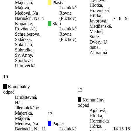
Majerská,
Plasty
Hlotka,
Májová,
Lednické
Horenická
Medová, Na
Rovne
Hôrka,
Barinách, Na
4
(Púchov)
7
8
9
Javorová,
Kopánke,
Sklo
Medňanská,
Rovňanská,
Lednické
Medné,
Schreiberova,
Rovne
Staré
Sklárska,
(Púchov)
Dvory, U
Sokolská,
duba,
Súhradka,
Záhradná
Sv. Anny,
Športová,
Uhrovecká
10
Komunálny
13
odpad
Družstevná,
Komunálny
Háj,
odpad
Jilemnického,
Agátová,
Majerská,
12
Hlotka,
Májová,
Horenická
Medová, Na
Papier
Hôrka,
Barinách, Na
11
Lednické
14
15
16