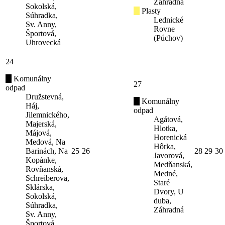
Záhradná
Sokolská,
Plasty
Súhradka,
Lednické
Sv. Anny,
Rovne
Športová,
(Púchov)
Uhrovecká
24
Komunálny
27
odpad
Družstevná,
Komunálny
Háj,
odpad
Jilemnického,
Agátová,
Majerská,
Hlotka,
Májová,
Horenická
Medová, Na
Hôrka,
Barinách, Na
25
26
28
29
30
Javorová,
Kopánke,
Medňanská,
Rovňanská,
Medné,
Schreiberova,
Staré
Sklárska,
Dvory, U
Sokolská,
duba,
Súhradka,
Záhradná
Sv. Anny,
Športová,