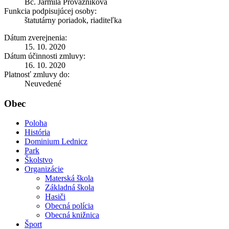
Bc. Jarmila Provazníková
Funkcia podpisujúcej osoby:
štatutárny poriadok, riaditeľka
Dátum zverejnenia:
15. 10. 2020
Dátum účinnosti zmluvy:
16. 10. 2020
Platnosť zmluvy do:
Neuvedené
Obec
Poloha
História
Dominium Lednicz
Park
Školstvo
Organizácie
Materská škola
Základná škola
Hasiči
Obecná polícia
Obecná knižnica
Šport