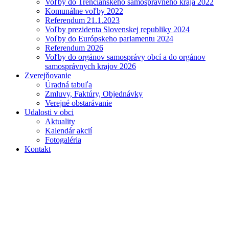
Voľby do Trenčianskeho samosprávneho kraja 2022
Komunálne voľby 2022
Referendum 21.1.2023
Voľby prezidenta Slovenskej republiky 2024
Voľby do Európskeho parlamentu 2024
Referendum 2026
Voľby do orgánov samosprávy obcí a do orgánov
samosprávnych krajov 2026
Zverejňovanie
Úradná tabuľa
Zmluvy, Faktúry, Objednávky
Verejné obstarávanie
Udalosti v obci
Aktuality
Kalendár akcií
Fotogaléria
Kontakt