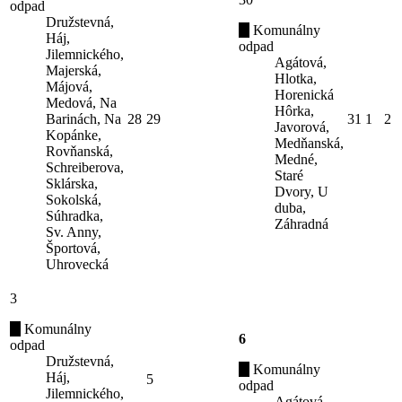
odpad
Družstevná,
Komunálny
Háj,
odpad
Jilemnického,
Agátová,
Majerská,
Hlotka,
Májová,
Horenická
Medová, Na
Hôrka,
Barinách, Na
28
29
31
1
2
Javorová,
Kopánke,
Medňanská,
Rovňanská,
Medné,
Schreiberova,
Staré
Sklárska,
Dvory, U
Sokolská,
duba,
Súhradka,
Záhradná
Sv. Anny,
Športová,
Uhrovecká
3
Komunálny
6
odpad
Družstevná,
Komunálny
Háj,
5
odpad
Jilemnického,
Agátová,