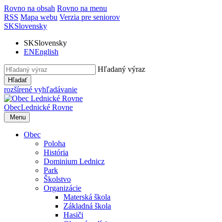
Rovno na obsah
Rovno na menu
RSS
Mapa webu
Verzia pre seniorov
SK
Slovensky
SK
Slovensky
EN
English
Hľadaný výraz
Hľadať
rozšírené vyhľadávanie
Obec
Lednické Rovne
Menu
Obec
Poloha
História
Dominium Lednicz
Park
Školstvo
Organizácie
Materská škola
Základná škola
Hasiči