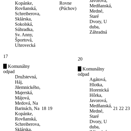
Javorová,
Kopánke,
Rovne
Medňanská,
Rovňanská,
(Púchov)
Medné,
Schreiberova,
Staré
Sklárska,
Dvory, U
Sokolská,
duba,
Súhradka,
Záhradná
Sv. Anny,
Športová,
Uhrovecká
17
20
Komunálny
Komunálny
odpad
odpad
Družstevná,
Agátová,
Háj,
Hlotka,
Jilemnického,
Horenická
Majerská,
Hôrka,
Májová,
Javorová,
Medová, Na
Medňanská,
Barinách, Na
18
19
21
22
23
Medné,
Kopánke,
Staré
Rovňanská,
Dvory, U
Schreiberova,
duba,
Sklárska,