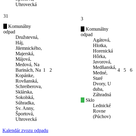
Uhrovecká
31
3
Komunálny
Komunálny
odpad
odpad
Družstevná,
Agátová,
Háj,
Hlotka,
Jilemnického,
Horenická
Majerská,
Hôrka,
Májová,
Javorová,
Medová, Na
Medňanská,
Barinách, Na
1
2
4
5
6
Medné,
Kopánke,
Staré
Rovňanská,
Dvory, U
Schreiberova,
duba,
Sklárska,
Záhradná
Sokolská,
Sklo
Súhradka,
Lednické
Sv. Anny,
Rovne
Športová,
(Púchov)
Uhrovecká
Kalendár zvozu odpadu