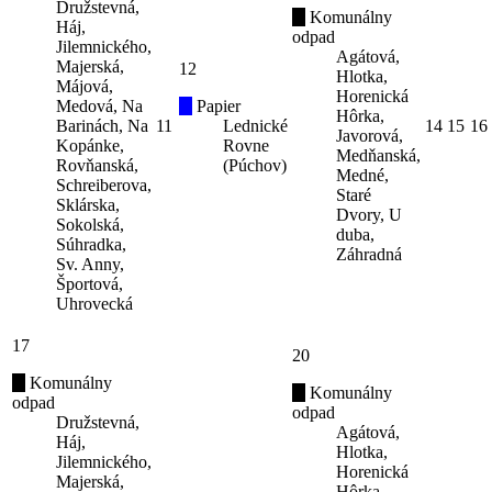
Družstevná,
Komunálny
Háj,
odpad
Jilemnického,
Agátová,
Majerská,
12
Hlotka,
Májová,
Horenická
Medová, Na
Papier
Hôrka,
Barinách, Na
11
Lednické
14
15
16
Javorová,
Kopánke,
Rovne
Medňanská,
Rovňanská,
(Púchov)
Medné,
Schreiberova,
Staré
Sklárska,
Dvory, U
Sokolská,
duba,
Súhradka,
Záhradná
Sv. Anny,
Športová,
Uhrovecká
17
20
Komunálny
Komunálny
odpad
odpad
Družstevná,
Agátová,
Háj,
Hlotka,
Jilemnického,
Horenická
Majerská,
Hôrka,