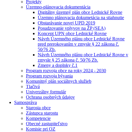
Projekty
Územno-plánovacia dokumentácia
Digitálny územný plán obce Lednické Rovne
Územno plánovacia dokumetácia na stiahnutie
Obstarávanie novej UPD 2019
Posudzovanie vplyvov na ŽP (SEA)
Koncept UPN obce Lednické Rovne
Návrh Územného plánu obce Lednické Rovne
pred prerokovaním v zmysle § 22 zákona č.
50⁄76 Zb.
Návrh Územného plánu obce Lednické Rovne v
zmysle § 25 zákona č. 50⁄76 Zb.
Zmeny a doplnky č.1
Program rozvoja obce na roky 2024 - 2030
Program rozvoja bývania
Komunitný plán sociálnych služieb
Tlačivá
Univerzálny formulár
Ochrana osobných údajov
Samospráva
Starosta obce
Zástupca starostu
Kompetencie
Obecné zastupiteľstvo
Komisie pri OZ