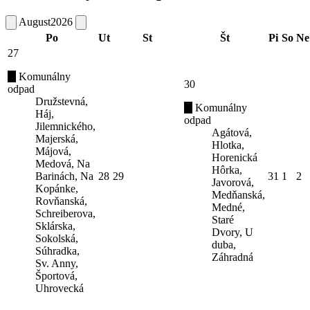
August
2026
Po
Ut
St
Št
Pi
So
Ne
27
Komunálny
30
odpad
Družstevná,
Komunálny
Háj,
odpad
Jilemnického,
Agátová,
Majerská,
Hlotka,
Májová,
Horenická
Medová, Na
Hôrka,
Barinách, Na
28
29
31
1
2
Javorová,
Kopánke,
Medňanská,
Rovňanská,
Medné,
Schreiberova,
Staré
Sklárska,
Dvory, U
Sokolská,
duba,
Súhradka,
Záhradná
Sv. Anny,
Športová,
Uhrovecká