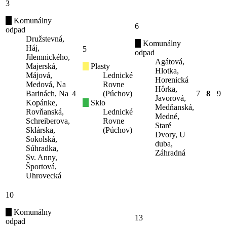
3
Komunálny
6
odpad
Družstevná,
Komunálny
Háj,
5
odpad
Jilemnického,
Agátová,
Majerská,
Plasty
Hlotka,
Májová,
Lednické
Horenická
Medová, Na
Rovne
Hôrka,
Barinách, Na
4
(Púchov)
7
8
9
Javorová,
Kopánke,
Sklo
Medňanská,
Rovňanská,
Lednické
Medné,
Schreiberova,
Rovne
Staré
Sklárska,
(Púchov)
Dvory, U
Sokolská,
duba,
Súhradka,
Záhradná
Sv. Anny,
Športová,
Uhrovecká
10
Komunálny
13
odpad