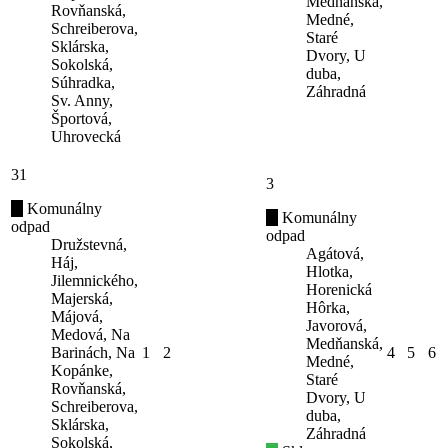
Medňanská,
Rovňanská,
Medné,
Schreiberova,
Staré
Sklárska,
Dvory, U
Sokolská,
duba,
Súhradka,
Záhradná
Sv. Anny,
Športová,
Uhrovecká
31
3
Komunálny
Komunálny
odpad
odpad
Družstevná,
Agátová,
Háj,
Hlotka,
Jilemnického,
Horenická
Majerská,
Hôrka,
Májová,
Javorová,
Medová, Na
Medňanská,
Barinách, Na
1
2
4
5
6
Medné,
Kopánke,
Staré
Rovňanská,
Dvory, U
Schreiberova,
duba,
Sklárska,
Záhradná
Sokolská,