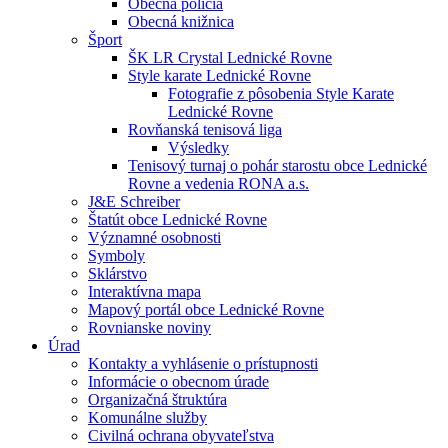
Obecná polícia
Obecná knižnica
Šport
ŠK LR Crystal Lednické Rovne
Style karate Lednické Rovne
Fotografie z pôsobenia Style Karate
Lednické Rovne
Rovňanská tenisová liga
Výsledky
Tenisový turnaj o pohár starostu obce Lednické
Rovne a vedenia RONA a.s.
J&E Schreiber
Štatút obce Lednické Rovne
Významné osobnosti
Symboly
Sklárstvo
Interaktívna mapa
Mapový portál obce Lednické Rovne
Rovnianske noviny
Úrad
Kontakty a vyhlásenie o prístupnosti
Informácie o obecnom úrade
Organizačná štruktúra
Komunálne služby
Civilná ochrana obyvateľstva