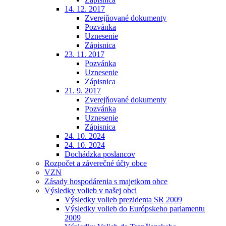
14. 12. 2017
Zverejňované dokumenty
Pozvánka
Uznesenie
Zápisnica
23. 11. 2017
Pozvánka
Uznesenie
Zápisnica
21. 9. 2017
Zverejňované dokumenty
Pozvánka
Uznesenie
Zápisnica
24. 10. 2024
24. 10. 2024
Dochádzka poslancov
Rozpočet a záverečné účty obce
VZN
Zásady hospodárenia s majetkom obce
Výsledky volieb v našej obci
Výsledky volieb prezidenta SR 2009
Výsledky volieb do Európskeho parlamentu
2009