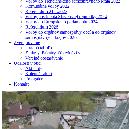
Voľby do Trenčianskeho samosprávneho kraja 2022
Komunálne voľby 2022
Referendum 21.1.2023
Voľby prezidenta Slovenskej republiky 2024
Voľby do Európskeho parlamentu 2024
Referendum 2026
Voľby do orgánov samosprávy obcí a do orgánov
samosprávnych krajov 2026
Zverejňovanie
Úradná tabuľa
Zmluvy, Faktúry, Objednávky
Verejné obstarávanie
Udalosti v obci
Aktuality
Kalendár akcií
Fotogaléria
Kontakt