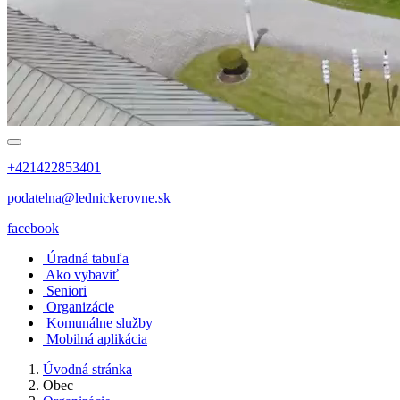
+421422853401
podatelna@lednickerovne.sk
facebook
Úradná tabuľa
Ako vybaviť
Seniori
Organizácie
Komunálne služby
Mobilná aplikácia
Úvodná stránka
Obec