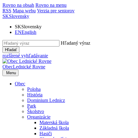
Rovno na obsah
Rovno na menu
RSS
Mapa webu
Verzia pre seniorov
SK
Slovensky
SK
Slovensky
EN
English
Hľadaný výraz
Hľadať
rozšírené vyhľadávanie
Obec
Lednické Rovne
Menu
Obec
Poloha
História
Dominium Lednicz
Park
Školstvo
Organizácie
Materská škola
Základná škola
Hasiči