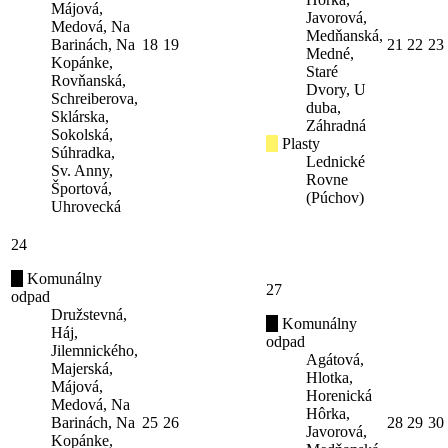
Májová,
Javorová,
Medová, Na
Medňanská,
Barinách, Na
18
19
21
22
23
Medné,
Kopánke,
Staré
Rovňanská,
Dvory, U
Schreiberova,
duba,
Sklárska,
Záhradná
Sokolská,
Plasty
Súhradka,
Lednické
Sv. Anny,
Rovne
Športová,
(Púchov)
Uhrovecká
24
Komunálny
27
odpad
Družstevná,
Komunálny
Háj,
odpad
Jilemnického,
Agátová,
Majerská,
Hlotka,
Májová,
Horenická
Medová, Na
Hôrka,
Barinách, Na
25
26
28
29
30
Javorová,
Kopánke,