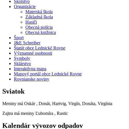
Školstvo
Organizácie
Materská škola
Základná škola
Hasiči
Obecná polícia
Obecná knižnica
Šport
J&E Schreiber
Štatút obce Lednické Rovne
Významné osobnosti
Symboly
Sklárstvo
Interaktívna mapa
Mapový portál obce Lednické Rovne
Rovnianske noviny
Sviatok
Meniny má
Oskár
, Donát, Hartvig, Virgín, Donáta, Virgínia
Zajtra má meniny
Ľubomíra
, Rastic
Kalendár vývozov odpadov