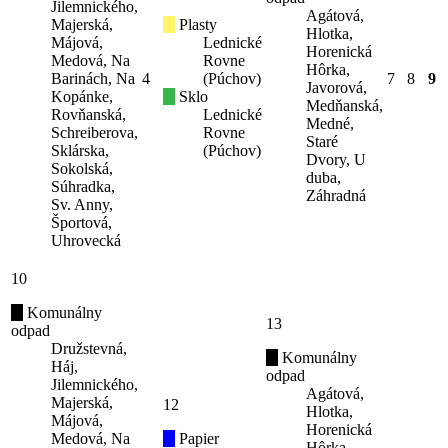
Jilemnického,
Agátová,
Majerská,
Plasty
Hlotka,
Májová,
Lednické
Horenická
Medová, Na
Rovne
Hôrka,
Barinách, Na
4
(Púchov)
7
8
9
Javorová,
Kopánke,
Sklo
Medňanská,
Rovňanská,
Lednické
Medné,
Schreiberova,
Rovne
Staré
Sklárska,
(Púchov)
Dvory, U
Sokolská,
duba,
Súhradka,
Záhradná
Sv. Anny,
Športová,
Uhrovecká
10
Komunálny
13
odpad
Družstevná,
Komunálny
Háj,
odpad
Jilemnického,
Agátová,
Majerská,
12
Hlotka,
Májová,
Horenická
Medová, Na
Papier
Hôrka,