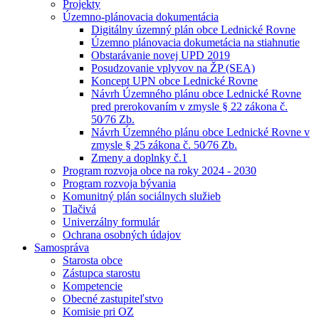
Projekty
Územno-plánovacia dokumentácia
Digitálny územný plán obce Lednické Rovne
Územno plánovacia dokumetácia na stiahnutie
Obstarávanie novej UPD 2019
Posudzovanie vplyvov na ŽP (SEA)
Koncept UPN obce Lednické Rovne
Návrh Územného plánu obce Lednické Rovne
pred prerokovaním v zmysle § 22 zákona č.
50⁄76 Zb.
Návrh Územného plánu obce Lednické Rovne v
zmysle § 25 zákona č. 50⁄76 Zb.
Zmeny a doplnky č.1
Program rozvoja obce na roky 2024 - 2030
Program rozvoja bývania
Komunitný plán sociálnych služieb
Tlačivá
Univerzálny formulár
Ochrana osobných údajov
Samospráva
Starosta obce
Zástupca starostu
Kompetencie
Obecné zastupiteľstvo
Komisie pri OZ