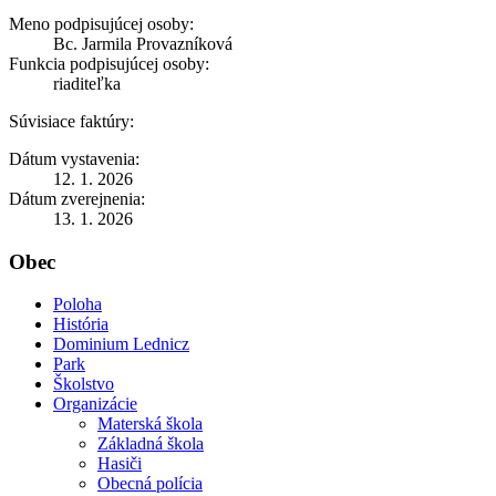
Meno podpisujúcej osoby:
Bc. Jarmila Provazníková
Funkcia podpisujúcej osoby:
riaditeľka
Súvisiace faktúry:
Dátum vystavenia:
12. 1. 2026
Dátum zverejnenia:
13. 1. 2026
Obec
Poloha
História
Dominium Lednicz
Park
Školstvo
Organizácie
Materská škola
Základná škola
Hasiči
Obecná polícia