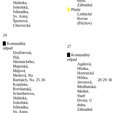
duba,
Sklárska,
Záhradná
Sokolská,
Plasty
Súhradka,
Lednické
Sv. Anny,
Rovne
Športová,
(Púchov)
Uhrovecká
24
Komunálny
27
odpad
Družstevná,
Komunálny
Háj,
odpad
Jilemnického,
Agátová,
Majerská,
Hlotka,
Májová,
Horenická
Medová, Na
Hôrka,
Barinách, Na
25
26
28
29
30
Javorová,
Kopánke,
Medňanská,
Rovňanská,
Medné,
Schreiberova,
Staré
Sklárska,
Dvory, U
Sokolská,
duba,
Súhradka,
Záhradná
Sv. Anny,