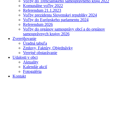
Voľby do Trenčianskeho samosprávneho kraja 2022
Komunálne voľby 2022
Referendum 21.1.2023
Voľby prezidenta Slovenskej republiky 2024
Voľby do Európskeho parlamentu 2024
Referendum 2026
Voľby do orgánov samosprávy obcí a do orgánov
samosprávnych krajov 2026
Zverejňovanie
Úradná tabuľa
Zmluvy, Faktúry, Objednávky
Verejné obstarávanie
Udalosti v obci
Aktuality
Kalendár akcií
Fotogaléria
Kontakt