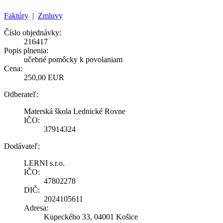
Faktúry
|
Zmluvy
Číslo objednávky:
216417
Popis plnenia:
učebné pomôcky k povolaniam
Cena:
250,00 EUR
Odberateľ:
Materská škola Lednické Rovne
IČO:
37914324
Dodávateľ:
LERNI s.r.o.
IČO:
47802278
DIČ:
2024105611
Adresa:
Kupeckého 33, 04001 Košice