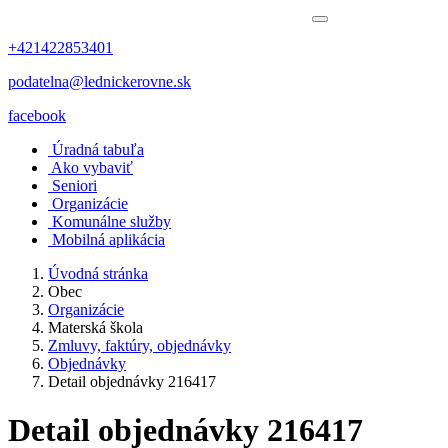
+421422853401
podatelna@lednickerovne.sk
facebook
Úradná tabuľa
Ako vybaviť
Seniori
Organizácie
Komunálne služby
Mobilná aplikácia
Úvodná stránka
Obec
Organizácie
Materská škola
Zmluvy, faktúry, objednávky
Objednávky
Detail objednávky 216417
Detail objednávky 216417