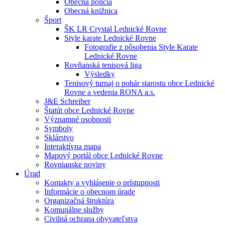
Obecná polícia
Obecná knižnica
Šport
ŠK LR Crystal Lednické Rovne
Style karate Lednické Rovne
Fotografie z pôsobenia Style Karate
Lednické Rovne
Rovňanská tenisová liga
Výsledky
Tenisový turnaj o pohár starostu obce Lednické
Rovne a vedenia RONA a.s.
J&E Schreiber
Štatút obce Lednické Rovne
Významné osobnosti
Symboly
Sklárstvo
Interaktívna mapa
Mapový portál obce Lednické Rovne
Rovnianske noviny
Úrad
Kontakty a vyhlásenie o prístupnosti
Informácie o obecnom úrade
Organizačná štruktúra
Komunálne služby
Civilná ochrana obyvateľstva