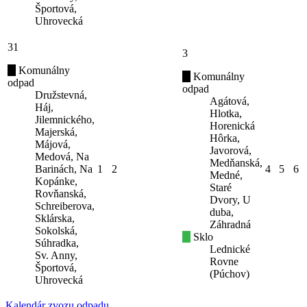
Športová,
Uhrovecká
31
3
Komunálny
Komunálny
odpad
odpad
Družstevná,
Agátová,
Háj,
Hlotka,
Jilemnického,
Horenická
Majerská,
Hôrka,
Májová,
Javorová,
Medová, Na
Medňanská,
Barinách, Na
1
2
4
5
6
Medné,
Kopánke,
Staré
Rovňanská,
Dvory, U
Schreiberova,
duba,
Sklárska,
Záhradná
Sokolská,
Sklo
Súhradka,
Lednické
Sv. Anny,
Rovne
Športová,
(Púchov)
Uhrovecká
Kalendár zvozu odpadu