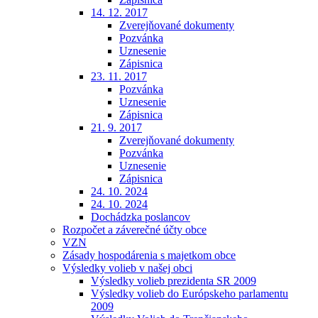
14. 12. 2017
Zverejňované dokumenty
Pozvánka
Uznesenie
Zápisnica
23. 11. 2017
Pozvánka
Uznesenie
Zápisnica
21. 9. 2017
Zverejňované dokumenty
Pozvánka
Uznesenie
Zápisnica
24. 10. 2024
24. 10. 2024
Dochádzka poslancov
Rozpočet a záverečné účty obce
VZN
Zásady hospodárenia s majetkom obce
Výsledky volieb v našej obci
Výsledky volieb prezidenta SR 2009
Výsledky volieb do Európskeho parlamentu
2009