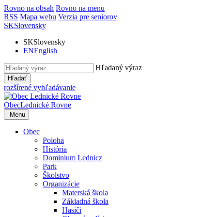
Rovno na obsah
Rovno na menu
RSS
Mapa webu
Verzia pre seniorov
SK
Slovensky
SK
Slovensky
EN
English
Hľadaný výraz
Hľadať
rozšírené vyhľadávanie
Obec
Lednické Rovne
Menu
Obec
Poloha
História
Dominium Lednicz
Park
Školstvo
Organizácie
Materská škola
Základná škola
Hasiči