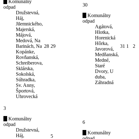
Komunálny
30
odpad
Družstevná,
Komunálny
Háj,
odpad
Jilemnického,
Agátová,
Majerská,
Hlotka,
Májová,
Horenická
Medová, Na
Hôrka,
Barinách, Na
28
29
31
1
2
Javorová,
Kopánke,
Medňanská,
Rovňanská,
Medné,
Schreiberova,
Staré
Sklárska,
Dvory, U
Sokolská,
duba,
Súhradka,
Záhradná
Sv. Anny,
Športová,
Uhrovecká
3
Komunálny
6
odpad
Družstevná,
Komunálny
Háj,
5
odpad