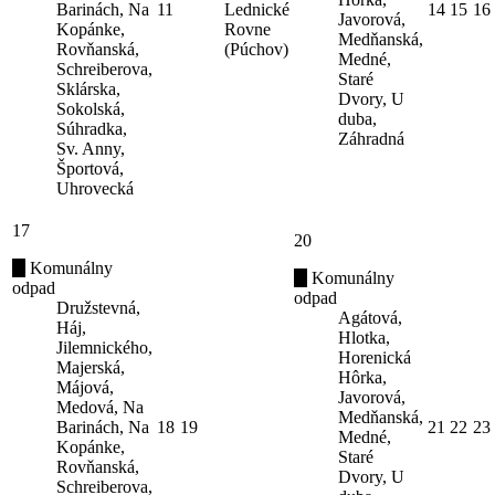
Barinách, Na
11
Lednické
14
15
16
Javorová,
Kopánke,
Rovne
Medňanská,
Rovňanská,
(Púchov)
Medné,
Schreiberova,
Staré
Sklárska,
Dvory, U
Sokolská,
duba,
Súhradka,
Záhradná
Sv. Anny,
Športová,
Uhrovecká
17
20
Komunálny
Komunálny
odpad
odpad
Družstevná,
Agátová,
Háj,
Hlotka,
Jilemnického,
Horenická
Majerská,
Hôrka,
Májová,
Javorová,
Medová, Na
Medňanská,
Barinách, Na
18
19
21
22
23
Medné,
Kopánke,
Staré
Rovňanská,
Dvory, U
Schreiberova,