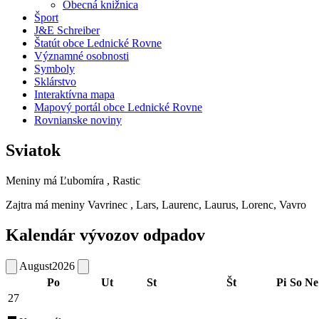
Obecná knižnica
Šport
J&E Schreiber
Štatút obce Lednické Rovne
Významné osobnosti
Symboly
Sklárstvo
Interaktívna mapa
Mapový portál obce Lednické Rovne
Rovnianske noviny
Sviatok
Meniny má
Ľubomíra
, Rastic
Zajtra má meniny
Vavrinec
, Lars, Laurenc, Laurus, Lorenc, Vavro
Kalendár vývozov odpadov
August
2026
Po
Ut
St
Št
Pi
So
Ne
27