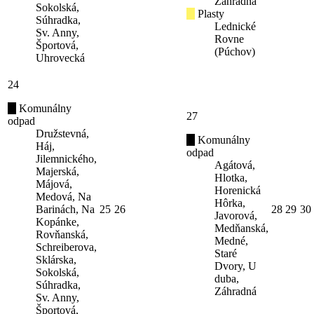
Záhradná
Sokolská,
Plasty
Súhradka,
Lednické
Sv. Anny,
Rovne
Športová,
(Púchov)
Uhrovecká
24
Komunálny
27
odpad
Družstevná,
Komunálny
Háj,
odpad
Jilemnického,
Agátová,
Majerská,
Hlotka,
Májová,
Horenická
Medová, Na
Hôrka,
Barinách, Na
25
26
28
29
30
Javorová,
Kopánke,
Medňanská,
Rovňanská,
Medné,
Schreiberova,
Staré
Sklárska,
Dvory, U
Sokolská,
duba,
Súhradka,
Záhradná
Sv. Anny,
Športová,