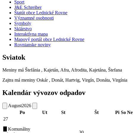
Šport
J&E Schreiber
Štatút obce Lednické Rovne
Významné osobnosti
Symboly
Sklárstvo
Interaktívna mapa
Mapový portál obce Lednické Rovne
Rovnianske noviny
Sviatok
Meniny má
Štefánia
, Kajetán, Afra, Afrodita, Kajetána, Štefana
Zajtra má meniny
Oskár
, Donát, Hartvig, Virgín, Donáta, Virgínia
Kalendár vývozov odpadov
August
2026
Po
Ut
St
Št
Pi
So
Ne
27
Komunálny
30