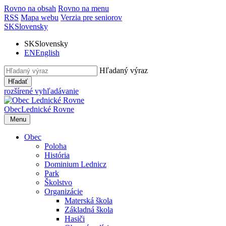
Rovno na obsah
Rovno na menu
RSS
Mapa webu
Verzia pre seniorov
SK
Slovensky
SK
Slovensky
EN
English
Hľadaný výraz
Hľadať
rozšírené vyhľadávanie
Obec
Lednické Rovne
Menu
Obec
Poloha
História
Dominium Lednicz
Park
Školstvo
Organizácie
Materská škola
Základná škola
Hasiči