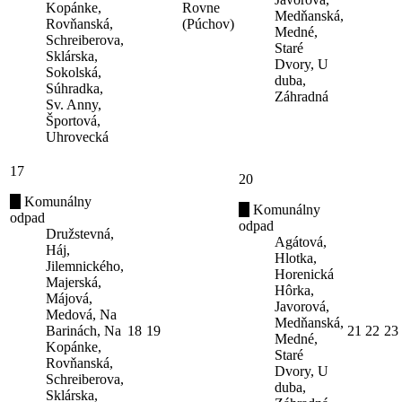
Kopánke,
Rovne
Medňanská,
Rovňanská,
(Púchov)
Medné,
Schreiberova,
Staré
Sklárska,
Dvory, U
Sokolská,
duba,
Súhradka,
Záhradná
Sv. Anny,
Športová,
Uhrovecká
17
20
Komunálny
Komunálny
odpad
odpad
Družstevná,
Agátová,
Háj,
Hlotka,
Jilemnického,
Horenická
Majerská,
Hôrka,
Májová,
Javorová,
Medová, Na
Medňanská,
Barinách, Na
18
19
21
22
23
Medné,
Kopánke,
Staré
Rovňanská,
Dvory, U
Schreiberova,
duba,
Sklárska,