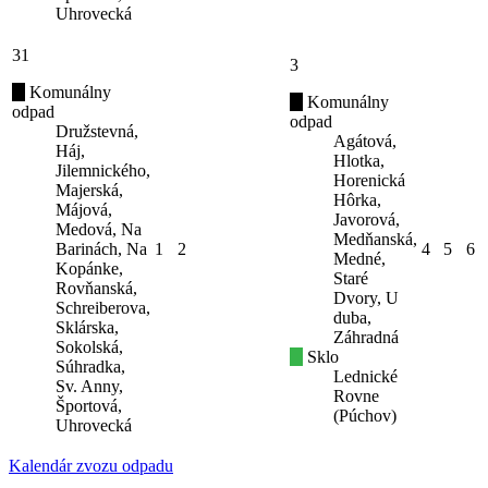
Uhrovecká
31
3
Komunálny
Komunálny
odpad
odpad
Družstevná,
Agátová,
Háj,
Hlotka,
Jilemnického,
Horenická
Majerská,
Hôrka,
Májová,
Javorová,
Medová, Na
Medňanská,
Barinách, Na
1
2
4
5
6
Medné,
Kopánke,
Staré
Rovňanská,
Dvory, U
Schreiberova,
duba,
Sklárska,
Záhradná
Sokolská,
Sklo
Súhradka,
Lednické
Sv. Anny,
Rovne
Športová,
(Púchov)
Uhrovecká
Kalendár zvozu odpadu