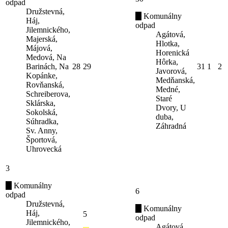
odpad
Družstevná,
Komunálny
Háj,
odpad
Jilemnického,
Agátová,
Majerská,
Hlotka,
Májová,
Horenická
Medová, Na
Hôrka,
Barinách, Na
28
29
31
1
2
Javorová,
Kopánke,
Medňanská,
Rovňanská,
Medné,
Schreiberova,
Staré
Sklárska,
Dvory, U
Sokolská,
duba,
Súhradka,
Záhradná
Sv. Anny,
Športová,
Uhrovecká
3
Komunálny
6
odpad
Družstevná,
Komunálny
Háj,
5
odpad
Jilemnického,
Agátová,