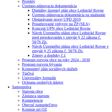
Projekty
Územno-plánovacia dokumentácia
Digitálny územný plán obce Lednické Rovne
Územno plánovacia dokumetácia na stiahnutie
Obstarávanie novej UPD 2019
Posudzovanie vplyvov na ŽP (SEA)
Koncept UPN obce Lednické Rovne
Návrh Územného plánu obce Lednické Rovne
pred prerokovaním v zmysle § 22 zákona č.
50⁄76 Zb.
Návrh Územného plánu obce Lednické Rovne v
zmysle § 25 zákona č. 50⁄76 Zb.
Zmeny a doplnky č.1
Program rozvoja obce na roky 2024 - 2030
Program rozvoja bývania
Komunitný plán sociálnych služieb
Tlačivá
Univerzálny formulár
Ochrana osobných údajov
Samospráva
Starosta obce
Zástupca starostu
Kompetencie
Obecné zastupiteľstvo
Komisie pri OZ