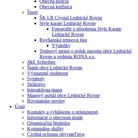
Obecná polícia
Obecná knižnica
Šport
ŠK LR Crystal Lednické Rovne
Style karate Lednické Rovne
Fotografie z pôsobenia Style Karate
Lednické Rovne
Rovňanská tenisová liga
Výsledky
Tenisový turnaj o pohár starostu obce Lednické
Rovne a vedenia RONA a.s.
J&E Schreiber
Štatút obce Lednické Rovne
Významné osobnosti
Symboly
Sklárstvo
Interaktívna mapa
Mapový portál obce Lednické Rovne
Rovnianske noviny
Úrad
Kontakty a vyhlásenie o prístupnosti
Informácie o obecnom úrade
Organizačná štruktúra
Komunálne služby
Civilná ochrana obyvateľstva