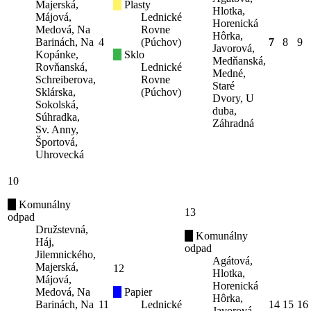
Majerská,
Plasty
Hlotka,
Májová,
Lednické
Horenická
Medová, Na
Rovne
Hôrka,
Barinách, Na
4
(Púchov)
7
8
9
Javorová,
Kopánke,
Sklo
Medňanská,
Rovňanská,
Lednické
Medné,
Schreiberova,
Rovne
Staré
Sklárska,
(Púchov)
Dvory, U
Sokolská,
duba,
Súhradka,
Záhradná
Sv. Anny,
Športová,
Uhrovecká
10
Komunálny
13
odpad
Družstevná,
Komunálny
Háj,
odpad
Jilemnického,
Agátová,
Majerská,
12
Hlotka,
Májová,
Horenická
Medová, Na
Papier
Hôrka,
Barinách, Na
11
Lednické
14
15
16
Javorová,