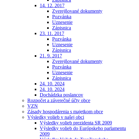
14. 12. 2017
Zverejňované dokumenty
Pozvánka
Uznesenie
Zápisnica
23. 11. 2017
Pozvánka
Uznesenie
Zápisnica
21. 9. 2017
Zverejňované dokumenty
Pozvánka
Uznesenie
Zápisnica
24. 10. 2024
24. 10. 2024
Dochádzka poslancov
Rozpočet a záverečné účty obce
VZN
Zásady hospodárenia s majetkom obce
Výsledky volieb v našej obci
Výsledky volieb prezidenta SR 2009
Výsledky volieb do Európskeho parlamentu
2009