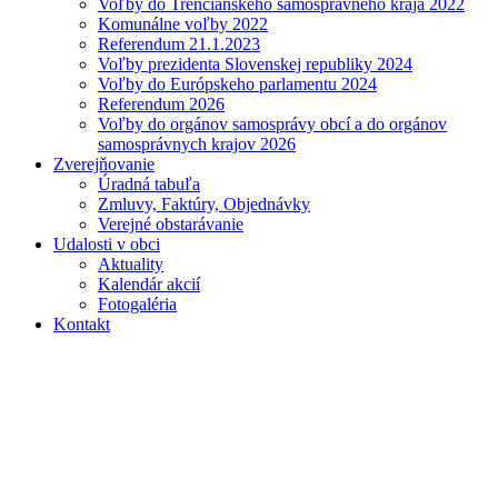
Voľby do Trenčianskeho samosprávneho kraja 2022
Komunálne voľby 2022
Referendum 21.1.2023
Voľby prezidenta Slovenskej republiky 2024
Voľby do Európskeho parlamentu 2024
Referendum 2026
Voľby do orgánov samosprávy obcí a do orgánov
samosprávnych krajov 2026
Zverejňovanie
Úradná tabuľa
Zmluvy, Faktúry, Objednávky
Verejné obstarávanie
Udalosti v obci
Aktuality
Kalendár akcií
Fotogaléria
Kontakt