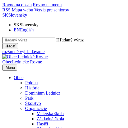
Rovno na obsah
Rovno na menu
RSS
Mapa webu
Verzia pre seniorov
SK
Slovensky
SK
Slovensky
EN
English
Hľadaný výraz
Hľadať
rozšírené vyhľadávanie
Obec
Lednické Rovne
Menu
Obec
Poloha
História
Dominium Lednicz
Park
Školstvo
Organizácie
Materská škola
Základná škola
Hasiči