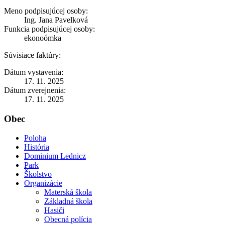
Meno podpisujúcej osoby:
Ing. Jana Pavelková
Funkcia podpisujúcej osoby:
ekonoómka
Súvisiace faktúry:
Dátum vystavenia:
17. 11. 2025
Dátum zverejnenia:
17. 11. 2025
Obec
Poloha
História
Dominium Lednicz
Park
Školstvo
Organizácie
Materská škola
Základná škola
Hasiči
Obecná polícia