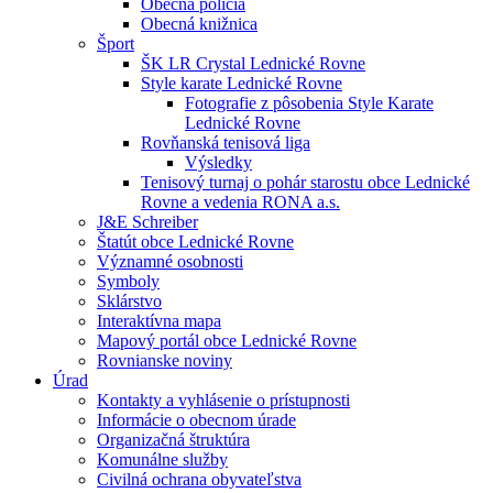
Obecná polícia
Obecná knižnica
Šport
ŠK LR Crystal Lednické Rovne
Style karate Lednické Rovne
Fotografie z pôsobenia Style Karate
Lednické Rovne
Rovňanská tenisová liga
Výsledky
Tenisový turnaj o pohár starostu obce Lednické
Rovne a vedenia RONA a.s.
J&E Schreiber
Štatút obce Lednické Rovne
Významné osobnosti
Symboly
Sklárstvo
Interaktívna mapa
Mapový portál obce Lednické Rovne
Rovnianske noviny
Úrad
Kontakty a vyhlásenie o prístupnosti
Informácie o obecnom úrade
Organizačná štruktúra
Komunálne služby
Civilná ochrana obyvateľstva