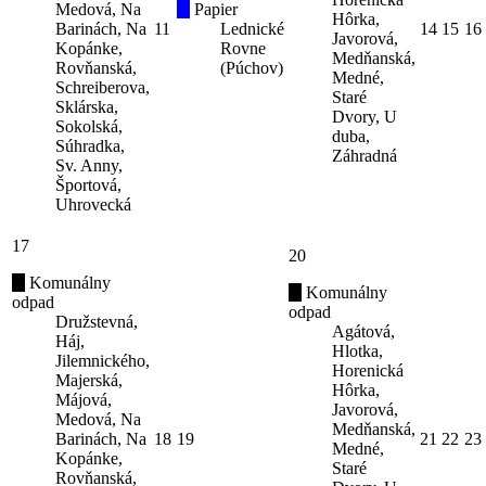
Medová, Na
Papier
Hôrka,
Barinách, Na
11
Lednické
14
15
16
Javorová,
Kopánke,
Rovne
Medňanská,
Rovňanská,
(Púchov)
Medné,
Schreiberova,
Staré
Sklárska,
Dvory, U
Sokolská,
duba,
Súhradka,
Záhradná
Sv. Anny,
Športová,
Uhrovecká
17
20
Komunálny
Komunálny
odpad
odpad
Družstevná,
Agátová,
Háj,
Hlotka,
Jilemnického,
Horenická
Majerská,
Hôrka,
Májová,
Javorová,
Medová, Na
Medňanská,
Barinách, Na
18
19
21
22
23
Medné,
Kopánke,
Staré
Rovňanská,