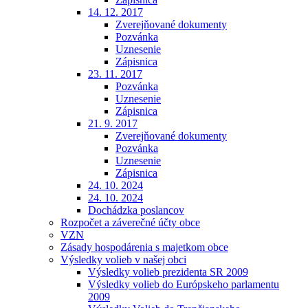
14. 12. 2017
Zverejňované dokumenty
Pozvánka
Uznesenie
Zápisnica
23. 11. 2017
Pozvánka
Uznesenie
Zápisnica
21. 9. 2017
Zverejňované dokumenty
Pozvánka
Uznesenie
Zápisnica
24. 10. 2024
24. 10. 2024
Dochádzka poslancov
Rozpočet a záverečné účty obce
VZN
Zásady hospodárenia s majetkom obce
Výsledky volieb v našej obci
Výsledky volieb prezidenta SR 2009
Výsledky volieb do Európskeho parlamentu
2009