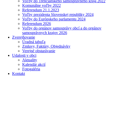
Voľby do Trenčianskeho samosprávneho kraja 2022
Komunálne voľby 2022
Referendum 21.1.2023
Voľby prezidenta Slovenskej republiky 2024
Voľby do Európskeho parlamentu 2024
Referendum 2026
Voľby do orgánov samosprávy obcí a do orgánov
samosprávnych krajov 2026
Zverejňovanie
Úradná tabuľa
Zmluvy, Faktúry, Objednávky
Verejné obstarávanie
Udalosti v obci
Aktuality
Kalendár akcií
Fotogaléria
Kontakt