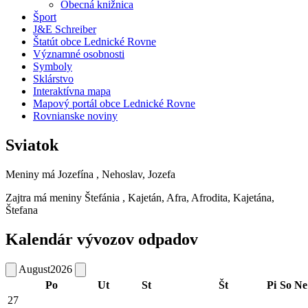
Obecná knižnica
Šport
J&E Schreiber
Štatút obce Lednické Rovne
Významné osobnosti
Symboly
Sklárstvo
Interaktívna mapa
Mapový portál obce Lednické Rovne
Rovnianske noviny
Sviatok
Meniny má
Jozefína
, Nehoslav, Jozefa
Zajtra má meniny
Štefánia
, Kajetán, Afra, Afrodita, Kajetána,
Štefana
Kalendár vývozov odpadov
August
2026
Po
Ut
St
Št
Pi
So
Ne
27