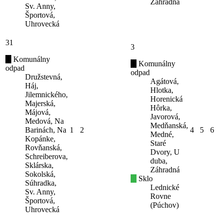
Záhradná
Sv. Anny,
Športová,
Uhrovecká
31
3
Komunálny
Komunálny
odpad
odpad
Družstevná,
Agátová,
Háj,
Hlotka,
Jilemnického,
Horenická
Majerská,
Hôrka,
Májová,
Javorová,
Medová, Na
Medňanská,
Barinách, Na
1
2
4
5
6
Medné,
Kopánke,
Staré
Rovňanská,
Dvory, U
Schreiberova,
duba,
Sklárska,
Záhradná
Sokolská,
Sklo
Súhradka,
Lednické
Sv. Anny,
Rovne
Športová,
(Púchov)
Uhrovecká