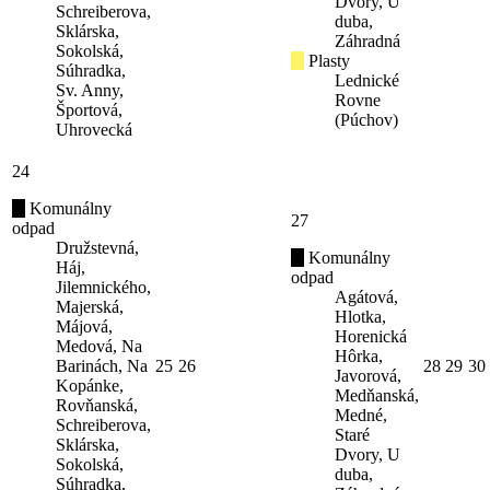
Dvory, U
Schreiberova,
duba,
Sklárska,
Záhradná
Sokolská,
Plasty
Súhradka,
Lednické
Sv. Anny,
Rovne
Športová,
(Púchov)
Uhrovecká
24
Komunálny
27
odpad
Družstevná,
Komunálny
Háj,
odpad
Jilemnického,
Agátová,
Majerská,
Hlotka,
Májová,
Horenická
Medová, Na
Hôrka,
Barinách, Na
25
26
28
29
30
Javorová,
Kopánke,
Medňanská,
Rovňanská,
Medné,
Schreiberova,
Staré
Sklárska,
Dvory, U
Sokolská,
duba,
Súhradka,