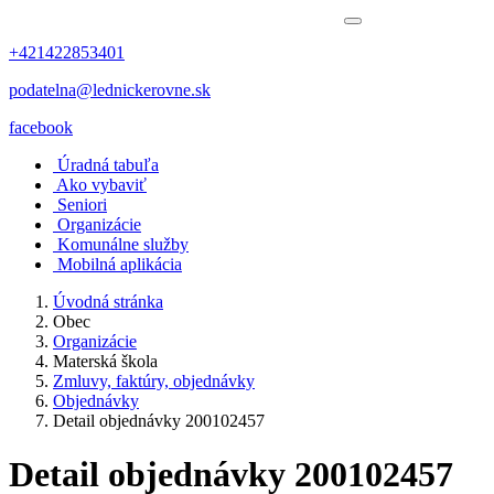
+421422853401
podatelna@lednickerovne.sk
facebook
Úradná tabuľa
Ako vybaviť
Seniori
Organizácie
Komunálne služby
Mobilná aplikácia
Úvodná stránka
Obec
Organizácie
Materská škola
Zmluvy, faktúry, objednávky
Objednávky
Detail objednávky 200102457
Detail objednávky 200102457