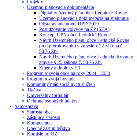
Projekty
Územno-plánovacia dokumentácia
Digitálny územný plán obce Lednické Rovne
Územno plánovacia dokumetácia na stiahnutie
Obstarávanie novej UPD 2019
Posudzovanie vplyvov na ŽP (SEA)
Koncept UPN obce Lednické Rovne
Návrh Územného plánu obce Lednické Rovne
pred prerokovaním v zmysle § 22 zákona č.
50⁄76 Zb.
Návrh Územného plánu obce Lednické Rovne v
zmysle § 25 zákona č. 50⁄76 Zb.
Zmeny a doplnky č.1
Program rozvoja obce na roky 2024 - 2030
Program rozvoja bývania
Komunitný plán sociálnych služieb
Tlačivá
Univerzálny formulár
Ochrana osobných údajov
Samospráva
Starosta obce
Zástupca starostu
Kompetencie
Obecné zastupiteľstvo
Komisie pri OZ