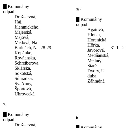
Komunálny
30
odpad
Družstevná,
Komunálny
Háj,
odpad
Jilemnického,
Agátová,
Majerská,
Hlotka,
Májová,
Horenická
Medová, Na
Hôrka,
Barinách, Na
28
29
31
1
2
Javorová,
Kopánke,
Medňanská,
Rovňanská,
Medné,
Schreiberova,
Staré
Sklárska,
Dvory, U
Sokolská,
duba,
Súhradka,
Záhradná
Sv. Anny,
Športová,
Uhrovecká
3
Komunálny
6
odpad
Družstevná,
Komunálny