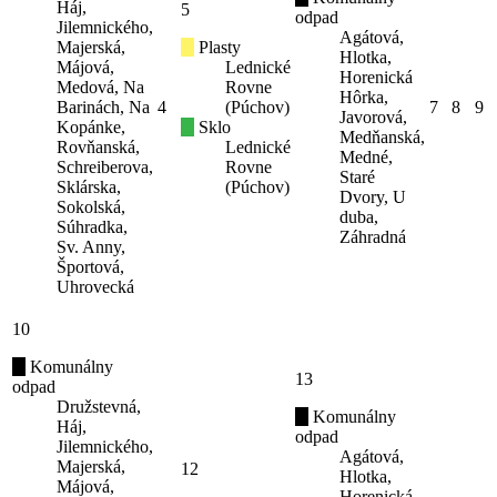
Háj,
5
odpad
Jilemnického,
Agátová,
Majerská,
Plasty
Hlotka,
Májová,
Lednické
Horenická
Medová, Na
Rovne
Hôrka,
Barinách, Na
4
(Púchov)
7
8
9
Javorová,
Kopánke,
Sklo
Medňanská,
Rovňanská,
Lednické
Medné,
Schreiberova,
Rovne
Staré
Sklárska,
(Púchov)
Dvory, U
Sokolská,
duba,
Súhradka,
Záhradná
Sv. Anny,
Športová,
Uhrovecká
10
Komunálny
13
odpad
Družstevná,
Komunálny
Háj,
odpad
Jilemnického,
Agátová,
Majerská,
12
Hlotka,
Májová,
Horenická