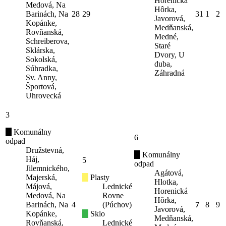
Horenická
Medová, Na
Hôrka,
Barinách, Na
28
29
31
1
2
Javorová,
Kopánke,
Medňanská,
Rovňanská,
Medné,
Schreiberova,
Staré
Sklárska,
Dvory, U
Sokolská,
duba,
Súhradka,
Záhradná
Sv. Anny,
Športová,
Uhrovecká
3
Komunálny
6
odpad
Družstevná,
Komunálny
Háj,
5
odpad
Jilemnického,
Agátová,
Majerská,
Plasty
Hlotka,
Májová,
Lednické
Horenická
Medová, Na
Rovne
Hôrka,
Barinách, Na
4
(Púchov)
7
8
9
Javorová,
Kopánke,
Sklo
Medňanská,
Rovňanská,
Lednické