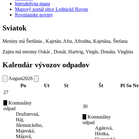
Interaktívna mapa
Mapový portál obce Lednické Rovne
Rovnianske noviny
Sviatok
Meniny má
Štefánia
, Kajetán, Afra, Afrodita, Kajetána, Štefana
Zajtra má meniny
Oskár
, Donát, Hartvig, Virgín, Donáta, Virgínia
Kalendár vývozov odpadov
August
2026
Po
Ut
St
Št
Pi
So
Ne
27
Komunálny
30
odpad
Družstevná,
Komunálny
Háj,
odpad
Jilemnického,
Agátová,
Majerská,
Hlotka,
Májová,