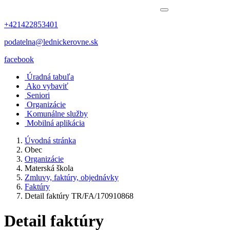
+421422853401
podatelna@lednickerovne.sk
facebook
Úradná tabuľa
Ako vybaviť
Seniori
Organizácie
Komunálne služby
Mobilná aplikácia
Úvodná stránka
Obec
Organizácie
Materská škola
Zmluvy, faktúry, objednávky
Faktúry
Detail faktúry TR/FA/170910868
Detail faktúry