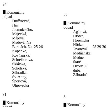
24
Komunálny
27
odpad
Družstevná,
Komunálny
Háj,
odpad
Jilemnického,
Agátová,
Majerská,
Hlotka,
Májová,
Horenická
Medová, Na
Hôrka,
Barinách, Na
25
26
28
29
30
Javorová,
Kopánke,
Medňanská,
Rovňanská,
Medné,
Schreiberova,
Staré
Sklárska,
Dvory, U
Sokolská,
duba,
Súhradka,
Záhradná
Sv. Anny,
Športová,
Uhrovecká
31
3
Komunálny
Komunálny
odpad