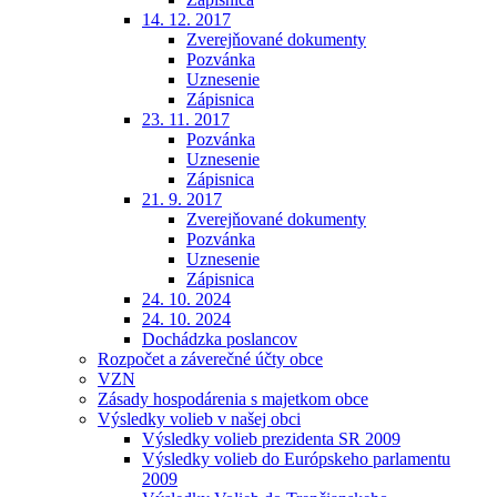
14. 12. 2017
Zverejňované dokumenty
Pozvánka
Uznesenie
Zápisnica
23. 11. 2017
Pozvánka
Uznesenie
Zápisnica
21. 9. 2017
Zverejňované dokumenty
Pozvánka
Uznesenie
Zápisnica
24. 10. 2024
24. 10. 2024
Dochádzka poslancov
Rozpočet a záverečné účty obce
VZN
Zásady hospodárenia s majetkom obce
Výsledky volieb v našej obci
Výsledky volieb prezidenta SR 2009
Výsledky volieb do Európskeho parlamentu
2009