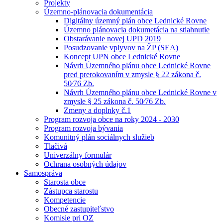
Projekty
Územno-plánovacia dokumentácia
Digitálny územný plán obce Lednické Rovne
Územno plánovacia dokumetácia na stiahnutie
Obstarávanie novej UPD 2019
Posudzovanie vplyvov na ŽP (SEA)
Koncept UPN obce Lednické Rovne
Návrh Územného plánu obce Lednické Rovne
pred prerokovaním v zmysle § 22 zákona č.
50⁄76 Zb.
Návrh Územného plánu obce Lednické Rovne v
zmysle § 25 zákona č. 50⁄76 Zb.
Zmeny a doplnky č.1
Program rozvoja obce na roky 2024 - 2030
Program rozvoja bývania
Komunitný plán sociálnych služieb
Tlačivá
Univerzálny formulár
Ochrana osobných údajov
Samospráva
Starosta obce
Zástupca starostu
Kompetencie
Obecné zastupiteľstvo
Komisie pri OZ