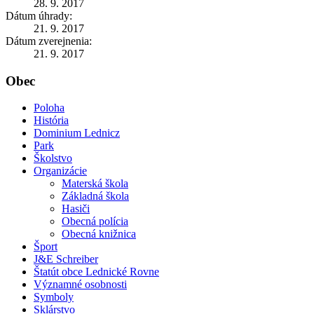
28. 9. 2017
Dátum úhrady:
21. 9. 2017
Dátum zverejnenia:
21. 9. 2017
Obec
Poloha
História
Dominium Lednicz
Park
Školstvo
Organizácie
Materská škola
Základná škola
Hasiči
Obecná polícia
Obecná knižnica
Šport
J&E Schreiber
Štatút obce Lednické Rovne
Významné osobnosti
Symboly
Sklárstvo