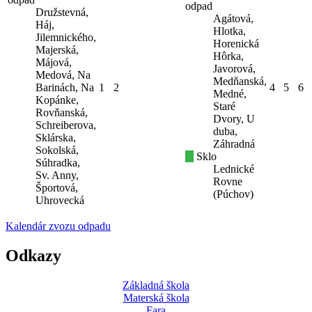
odpad
Družstevná,
Agátová,
Háj,
Hlotka,
Jilemnického,
Horenická
Majerská,
Hôrka,
Májová,
Javorová,
Medová, Na
Medňanská,
Barinách, Na
1
2
4
5
6
Medné,
Kopánke,
Staré
Rovňanská,
Dvory, U
Schreiberova,
duba,
Sklárska,
Záhradná
Sokolská,
Sklo
Súhradka,
Lednické
Sv. Anny,
Rovne
Športová,
(Púchov)
Uhrovecká
Kalendár zvozu odpadu
Odkazy
Základná škola
Materská škola
Fara