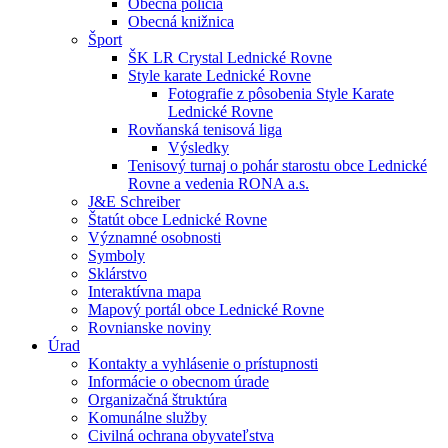
Obecná polícia
Obecná knižnica
Šport
ŠK LR Crystal Lednické Rovne
Style karate Lednické Rovne
Fotografie z pôsobenia Style Karate
Lednické Rovne
Rovňanská tenisová liga
Výsledky
Tenisový turnaj o pohár starostu obce Lednické
Rovne a vedenia RONA a.s.
J&E Schreiber
Štatút obce Lednické Rovne
Významné osobnosti
Symboly
Sklárstvo
Interaktívna mapa
Mapový portál obce Lednické Rovne
Rovnianske noviny
Úrad
Kontakty a vyhlásenie o prístupnosti
Informácie o obecnom úrade
Organizačná štruktúra
Komunálne služby
Civilná ochrana obyvateľstva