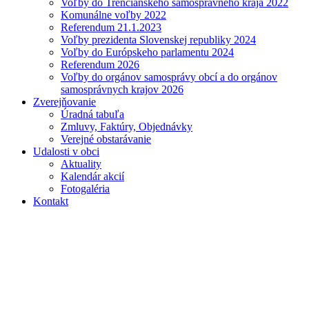
Voľby do Trenčianskeho samosprávneho kraja 2022
Komunálne voľby 2022
Referendum 21.1.2023
Voľby prezidenta Slovenskej republiky 2024
Voľby do Európskeho parlamentu 2024
Referendum 2026
Voľby do orgánov samosprávy obcí a do orgánov
samosprávnych krajov 2026
Zverejňovanie
Úradná tabuľa
Zmluvy, Faktúry, Objednávky
Verejné obstarávanie
Udalosti v obci
Aktuality
Kalendár akcií
Fotogaléria
Kontakt