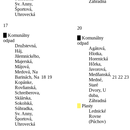
Záhradná
Sv. Anny,
Športová,
Uhrovecká
17
20
Komunálny
Komunálny
odpad
odpad
Družstevná,
Agátová,
Háj,
Hlotka,
Jilemnického,
Horenická
Majerská,
Hôrka,
Májová,
Javorová,
Medová, Na
Medňanská,
Barinách, Na
18
19
21
22
23
Medné,
Kopánke,
Staré
Rovňanská,
Dvory, U
Schreiberova,
duba,
Sklárska,
Záhradná
Sokolská,
Plasty
Súhradka,
Lednické
Sv. Anny,
Rovne
Športová,
(Púchov)
Uhrovecká