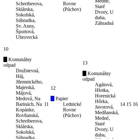
Medné,
Schreiberova,
Rovne
Staré
Sklárska,
(Púchov)
Dvory, U
Sokolská,
duba,
Súhradka,
Záhradná
Sv. Anny,
Športová,
Uhrovecká
10
Komunálny
13
odpad
Družstevná,
Komunálny
Háj,
odpad
Jilemnického,
Agátová,
Majerská,
12
Hlotka,
Májová,
Horenická
Medová, Na
Papier
Hôrka,
Barinách, Na
11
Lednické
14
15
16
Javorová,
Kopánke,
Rovne
Medňanská,
Rovňanská,
(Púchov)
Medné,
Schreiberova,
Staré
Sklárska,
Dvory, U
Sokolská,
duba,
Súhradka,