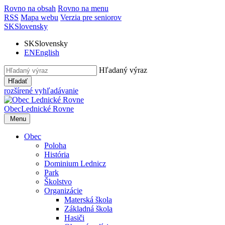
Rovno na obsah
Rovno na menu
RSS
Mapa webu
Verzia pre seniorov
SK
Slovensky
SK
Slovensky
EN
English
Hľadaný výraz
Hľadať
rozšírené vyhľadávanie
Obec
Lednické Rovne
Menu
Obec
Poloha
História
Dominium Lednicz
Park
Školstvo
Organizácie
Materská škola
Základná škola
Hasiči