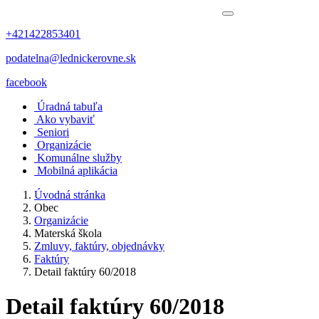
+421422853401
podatelna@lednickerovne.sk
facebook
Úradná tabuľa
Ako vybaviť
Seniori
Organizácie
Komunálne služby
Mobilná aplikácia
Úvodná stránka
Obec
Organizácie
Materská škola
Zmluvy, faktúry, objednávky
Faktúry
Detail faktúry 60/2018
Detail faktúry 60/2018