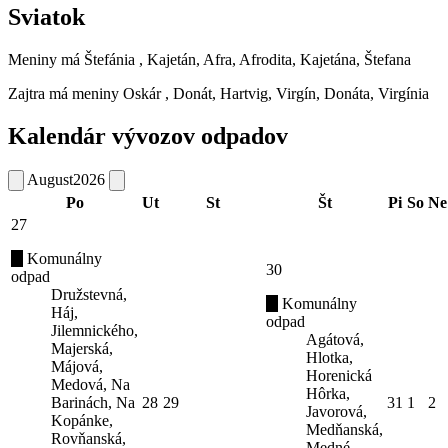
Sviatok
Meniny má
Štefánia
, Kajetán, Afra, Afrodita, Kajetána, Štefana
Zajtra má meniny
Oskár
, Donát, Hartvig, Virgín, Donáta, Virgínia
Kalendár vývozov odpadov
August
2026
Po
Ut
St
Št
Pi
So
Ne
27
Komunálny
30
odpad
Družstevná,
Komunálny
Háj,
odpad
Jilemnického,
Agátová,
Majerská,
Hlotka,
Májová,
Horenická
Medová, Na
Hôrka,
Barinách, Na
28
29
31
1
2
Javorová,
Kopánke,
Medňanská,
Rovňanská,
Medné,