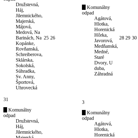
Družstevná,
Komunálny
Háj,
odpad
Jilemnického,
Agátová,
Majerská,
Hlotka,
Májová,
Horenická
Medová, Na
Hôrka,
Barinách, Na
25
26
28
29
30
Javorová,
Kopánke,
Medňanská,
Rovňanská,
Medné,
Schreiberova,
Staré
Sklárska,
Dvory, U
Sokolská,
duba,
Súhradka,
Záhradná
Sv. Anny,
Športová,
Uhrovecká
31
3
Komunálny
Komunálny
odpad
odpad
Družstevná,
Agátová,
Háj,
Hlotka,
Jilemnického,
Horenická
Majerská,