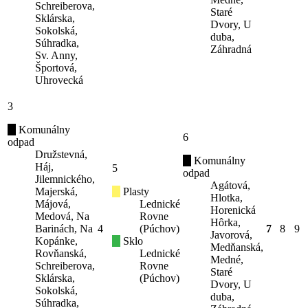
Schreiberova,
Staré
Sklárska,
Dvory, U
Sokolská,
duba,
Súhradka,
Záhradná
Sv. Anny,
Športová,
Uhrovecká
3
Komunálny
6
odpad
Družstevná,
Komunálny
Háj,
5
odpad
Jilemnického,
Agátová,
Majerská,
Plasty
Hlotka,
Májová,
Lednické
Horenická
Medová, Na
Rovne
Hôrka,
Barinách, Na
4
(Púchov)
7
8
9
Javorová,
Kopánke,
Sklo
Medňanská,
Rovňanská,
Lednické
Medné,
Schreiberova,
Rovne
Staré
Sklárska,
(Púchov)
Dvory, U
Sokolská,
duba,
Súhradka,