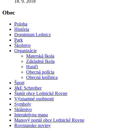
18. 9. 2018
Obec
Poloha
História
Dominium Lednicz
Park
Školstvo
Organizácie
Materská škola
Základná škola
Hasiči
Obecná polícia
Obecná knižnica
Šport
J&E Schreiber
Štatút obce Lednické Rovne
Významné osobnosti
Symboly
Sklárstvo
Interaktívna mapa
Mapový portál obce Lednické Rovne
Rovnianske noviny