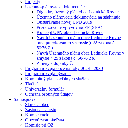
Projekty
Územno-plánovacia dokumentácia
Digitálny územný plán obce Lednické Rovne
Územno plánovacia dokumetácia na stiahnutie
Obstarávanie novej UPD 2019
Posudzovanie vplyvov na ŽP (SEA)
Koncept UPN obce Lednické Rovne
Návrh Územného plánu obce Lednické Rovne
pred prerokovaním v zmysle § 22 zákona č.
50⁄76 Zb.
Návrh Územného plánu obce Lednické Rovne v
zmysle § 25 zákona č. 50⁄76 Zb.
Zmeny a doplnky č.1
Program rozvoja obce na roky 2024 - 2030
Program rozvoja bývania
Komunitný plán sociálnych služieb
Tlačivá
Univerzálny formulár
Ochrana osobných údajov
Samospráva
Starosta obce
Zástupca starostu
Kompetencie
Obecné zastupiteľstvo
Komisie pri OZ