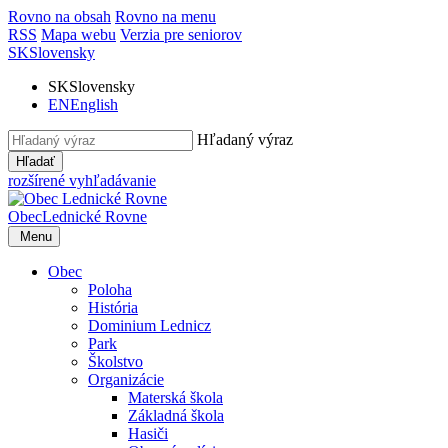
Rovno na obsah
Rovno na menu
RSS
Mapa webu
Verzia pre seniorov
SK
Slovensky
SK
Slovensky
EN
English
Hľadaný výraz
Hľadať
rozšírené vyhľadávanie
Obec
Lednické Rovne
Menu
Obec
Poloha
História
Dominium Lednicz
Park
Školstvo
Organizácie
Materská škola
Základná škola
Hasiči