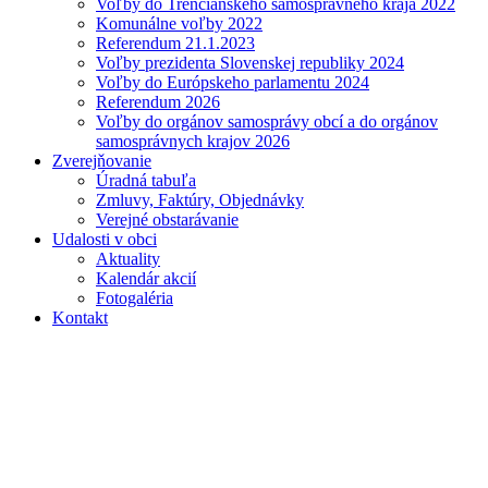
Voľby do Trenčianskeho samosprávneho kraja 2022
Komunálne voľby 2022
Referendum 21.1.2023
Voľby prezidenta Slovenskej republiky 2024
Voľby do Európskeho parlamentu 2024
Referendum 2026
Voľby do orgánov samosprávy obcí a do orgánov
samosprávnych krajov 2026
Zverejňovanie
Úradná tabuľa
Zmluvy, Faktúry, Objednávky
Verejné obstarávanie
Udalosti v obci
Aktuality
Kalendár akcií
Fotogaléria
Kontakt