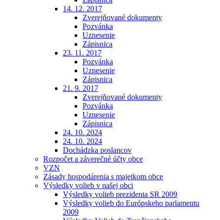
14. 12. 2017
Zverejňované dokumenty
Pozvánka
Uznesenie
Zápisnica
23. 11. 2017
Pozvánka
Uznesenie
Zápisnica
21. 9. 2017
Zverejňované dokumenty
Pozvánka
Uznesenie
Zápisnica
24. 10. 2024
24. 10. 2024
Dochádzka poslancov
Rozpočet a záverečné účty obce
VZN
Zásady hospodárenia s majetkom obce
Výsledky volieb v našej obci
Výsledky volieb prezidenta SR 2009
Výsledky volieb do Európskeho parlamentu
2009