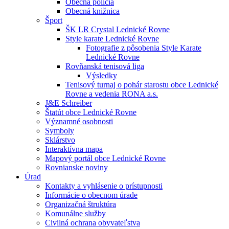
Obecná polícia
Obecná knižnica
Šport
ŠK LR Crystal Lednické Rovne
Style karate Lednické Rovne
Fotografie z pôsobenia Style Karate
Lednické Rovne
Rovňanská tenisová liga
Výsledky
Tenisový turnaj o pohár starostu obce Lednické
Rovne a vedenia RONA a.s.
J&E Schreiber
Štatút obce Lednické Rovne
Významné osobnosti
Symboly
Sklárstvo
Interaktívna mapa
Mapový portál obce Lednické Rovne
Rovnianske noviny
Úrad
Kontakty a vyhlásenie o prístupnosti
Informácie o obecnom úrade
Organizačná štruktúra
Komunálne služby
Civilná ochrana obyvateľstva