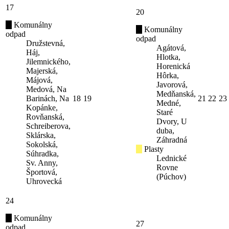
17
20
Komunálny
Komunálny
odpad
odpad
Družstevná,
Agátová,
Háj,
Hlotka,
Jilemnického,
Horenická
Majerská,
Hôrka,
Májová,
Javorová,
Medová, Na
Medňanská,
Barinách, Na
18
19
21
22
23
Medné,
Kopánke,
Staré
Rovňanská,
Dvory, U
Schreiberova,
duba,
Sklárska,
Záhradná
Sokolská,
Plasty
Súhradka,
Lednické
Sv. Anny,
Rovne
Športová,
(Púchov)
Uhrovecká
24
Komunálny
27
odpad