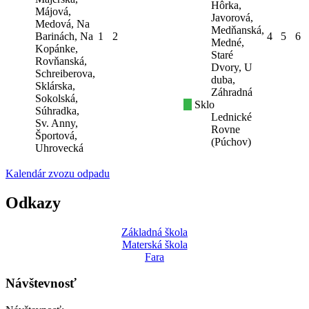
Hôrka,
Májová,
Javorová,
Medová, Na
Medňanská,
Barinách, Na
1
2
4
5
6
Medné,
Kopánke,
Staré
Rovňanská,
Dvory, U
Schreiberova,
duba,
Sklárska,
Záhradná
Sokolská,
Sklo
Súhradka,
Lednické
Sv. Anny,
Rovne
Športová,
(Púchov)
Uhrovecká
Kalendár zvozu odpadu
Odkazy
Základná škola
Materská škola
Fara
Návštevnosť