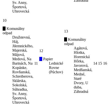
Záhradná
Sv. Anny,
Športová,
Uhrovecká
10
Komunálny
13
odpad
Družstevná,
Komunálny
Háj,
odpad
Jilemnického,
Agátová,
Majerská,
12
Hlotka,
Májová,
Horenická
Medová, Na
Papier
Hôrka,
Barinách, Na
11
Lednické
14
15
16
Javorová,
Kopánke,
Rovne
Medňanská,
Rovňanská,
(Púchov)
Medné,
Schreiberova,
Staré
Sklárska,
Dvory, U
Sokolská,
duba,
Súhradka,
Záhradná
Sv. Anny,
Športová,
Uhrovecká