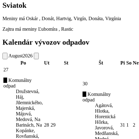
Sviatok
Meniny má
Oskár
, Donát, Hartvig, Virgín, Donáta, Virgínia
Zajtra má meniny
Ľubomíra
, Rastic
Kalendár vývozov odpadov
August
2026
Po
Ut
St
Št
Pi
So
Ne
27
Komunálny
30
odpad
Družstevná,
Komunálny
Háj,
odpad
Jilemnického,
Agátová,
Majerská,
Hlotka,
Májová,
Horenická
Medová, Na
Hôrka,
Barinách, Na
28
29
31
1
2
Javorová,
Kopánke,
Medňanská,
Rovňanská,
Medné,