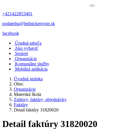
+421422853401
podatelna@lednickerovne.sk
facebook
Úradná tabuľa
Ako vybaviť
Seniori
Organizácie
Komunálne služby
Mobilná aplikácia
Úvodná stránka
Obec
Organizácie
Materská škola
Zmluvy, faktúry, objednávky
Faktúry
Detail faktúry 31820020
Detail faktúry 31820020