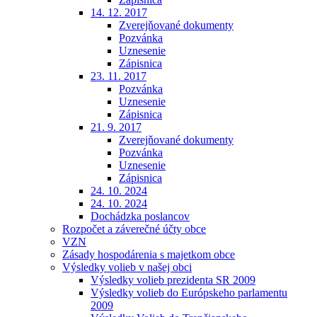
14. 12. 2017
Zverejňované dokumenty
Pozvánka
Uznesenie
Zápisnica
23. 11. 2017
Pozvánka
Uznesenie
Zápisnica
21. 9. 2017
Zverejňované dokumenty
Pozvánka
Uznesenie
Zápisnica
24. 10. 2024
24. 10. 2024
Dochádzka poslancov
Rozpočet a záverečné účty obce
VZN
Zásady hospodárenia s majetkom obce
Výsledky volieb v našej obci
Výsledky volieb prezidenta SR 2009
Výsledky volieb do Európskeho parlamentu
2009