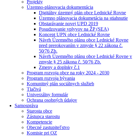
Projekty
Územno-plánovacia dokumentácia
Digitálny územný plán obce Lednické Rovne
Územno plánovacia dokumetácia na stiahnutie
Obstarávanie novej UPD 2019
Posudzovanie vplyvov na ŽP (SEA)
Koncept UPN obce Lednické Rovne
Návrh Územného plánu obce Lednické Rovne
pred prerokovaním v zmysle § 22 zákona č.
50⁄76 Zb.
Návrh Územného plánu obce Lednické Rovne v
zmysle § 25 zákona č. 50⁄76 Zb.
Zmeny a doplnky č.1
Program rozvoja obce na roky 2024 - 2030
Program rozvoja bývania
Komunitný plán sociálnych služieb
Tlačivá
Univerzálny formulár
Ochrana osobných údajov
Samospráva
Starosta obce
Zástupca starostu
Kompetencie
Obecné zastupiteľstvo
Komisie pri OZ