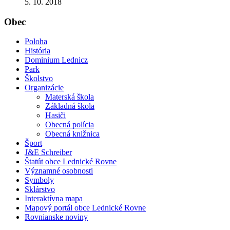
5. 10. 2018
Obec
Poloha
História
Dominium Lednicz
Park
Školstvo
Organizácie
Materská škola
Základná škola
Hasiči
Obecná polícia
Obecná knižnica
Šport
J&E Schreiber
Štatút obce Lednické Rovne
Významné osobnosti
Symboly
Sklárstvo
Interaktívna mapa
Mapový portál obce Lednické Rovne
Rovnianske noviny