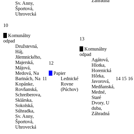
Záhradná
Sv. Anny,
Športová,
Uhrovecká
10
Komunálny
13
odpad
Družstevná,
Komunálny
Háj,
odpad
Jilemnického,
Agátová,
Majerská,
12
Hlotka,
Májová,
Horenická
Medová, Na
Papier
Hôrka,
Barinách, Na
11
Lednické
14
15
16
Javorová,
Kopánke,
Rovne
Medňanská,
Rovňanská,
(Púchov)
Medné,
Schreiberova,
Staré
Sklárska,
Dvory, U
Sokolská,
duba,
Súhradka,
Záhradná
Sv. Anny,
Športová,
Uhrovecká