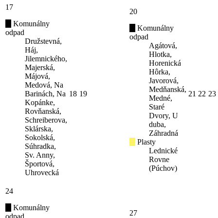
17
20
Komunálny
Komunálny
odpad
odpad
Družstevná,
Agátová,
Háj,
Hlotka,
Jilemnického,
Horenická
Majerská,
Hôrka,
Májová,
Javorová,
Medová, Na
Medňanská,
Barinách, Na
18
19
21
22
23
Medné,
Kopánke,
Staré
Rovňanská,
Dvory, U
Schreiberova,
duba,
Sklárska,
Záhradná
Sokolská,
Plasty
Súhradka,
Lednické
Sv. Anny,
Rovne
Športová,
(Púchov)
Uhrovecká
24
Komunálny
27
odpad