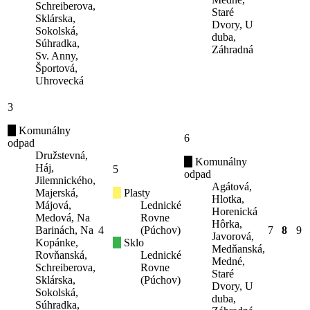
Schreiberova,
Staré
Sklárska,
Dvory, U
Sokolská,
duba,
Súhradka,
Záhradná
Sv. Anny,
Športová,
Uhrovecká
3
Komunálny
6
odpad
Družstevná,
Komunálny
Háj,
5
odpad
Jilemnického,
Agátová,
Majerská,
Plasty
Hlotka,
Májová,
Lednické
Horenická
Medová, Na
Rovne
Hôrka,
Barinách, Na
4
(Púchov)
7
8
9
Javorová,
Kopánke,
Sklo
Medňanská,
Rovňanská,
Lednické
Medné,
Schreiberova,
Rovne
Staré
Sklárska,
(Púchov)
Dvory, U
Sokolská,
duba,
Súhradka,