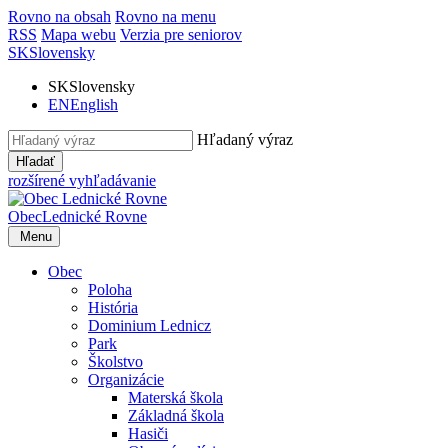
Rovno na obsah
Rovno na menu
RSS
Mapa webu
Verzia pre seniorov
SK
Slovensky
SK
Slovensky
EN
English
Hľadaný výraz
Hľadať
rozšírené vyhľadávanie
Obec
Lednické Rovne
Menu
Obec
Poloha
História
Dominium Lednicz
Park
Školstvo
Organizácie
Materská škola
Základná škola
Hasiči