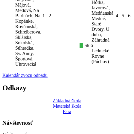
Hôrka,
Májová,
Javorová,
Medová, Na
Medňanská,
Barinách, Na
1
2
4
5
6
Medné,
Kopánke,
Staré
Rovňanská,
Dvory, U
Schreiberova,
duba,
Sklárska,
Záhradná
Sokolská,
Sklo
Súhradka,
Lednické
Sv. Anny,
Rovne
Športová,
(Púchov)
Uhrovecká
Kalendár zvozu odpadu
Odkazy
Základná škola
Materská škola
Fara
Návštevnosť