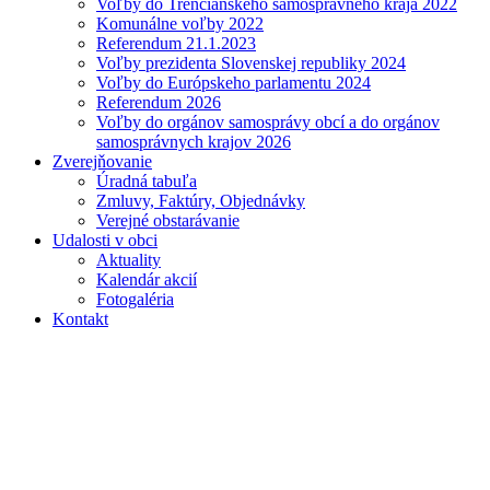
Voľby do Trenčianskeho samosprávneho kraja 2022
Komunálne voľby 2022
Referendum 21.1.2023
Voľby prezidenta Slovenskej republiky 2024
Voľby do Európskeho parlamentu 2024
Referendum 2026
Voľby do orgánov samosprávy obcí a do orgánov
samosprávnych krajov 2026
Zverejňovanie
Úradná tabuľa
Zmluvy, Faktúry, Objednávky
Verejné obstarávanie
Udalosti v obci
Aktuality
Kalendár akcií
Fotogaléria
Kontakt