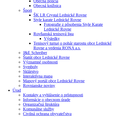
Obecná polícia
Obecná knižnica
Šport
ŠK LR Crystal Lednické Rovne
Style karate Lednické Rovne
Fotografie z pôsobenia Style Karate
Lednické Rovne
Rovňanská tenisová liga
Výsledky
Tenisový turnaj o pohár starostu obce Lednické
Rovne a vedenia RONA a.s.
J&E Schreiber
Štatút obce Lednické Rovne
Významné osobnosti
Symboly
Sklárstvo
Interaktívna mapa
Mapový portál obce Lednické Rovne
Rovnianske noviny
Úrad
Kontakty a vyhlásenie o prístupnosti
Informácie o obecnom úrade
Organizačná štruktúra
Komunálne služby
Civilná ochrana obyvateľstva