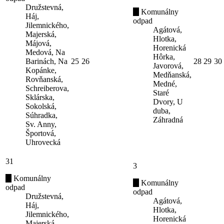
Družstevná,
Komunálny
Háj,
odpad
Jilemnického,
Agátová,
Majerská,
Hlotka,
Májová,
Horenická
Medová, Na
Hôrka,
Barinách, Na
25
26
28
29
30
Javorová,
Kopánke,
Medňanská,
Rovňanská,
Medné,
Schreiberova,
Staré
Sklárska,
Dvory, U
Sokolská,
duba,
Súhradka,
Záhradná
Sv. Anny,
Športová,
Uhrovecká
31
3
Komunálny
Komunálny
odpad
odpad
Družstevná,
Agátová,
Háj,
Hlotka,
Jilemnického,
Horenická
Majerská,