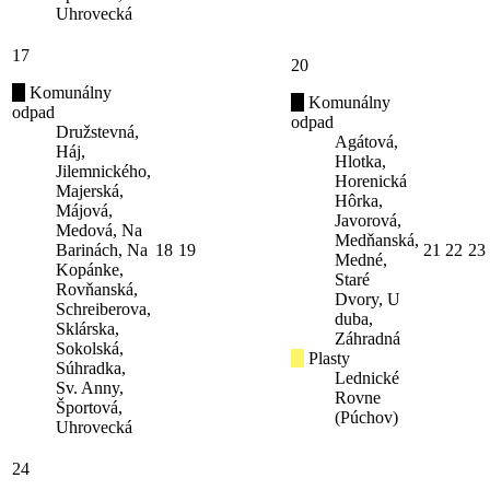
Uhrovecká
17
20
Komunálny
Komunálny
odpad
odpad
Družstevná,
Agátová,
Háj,
Hlotka,
Jilemnického,
Horenická
Majerská,
Hôrka,
Májová,
Javorová,
Medová, Na
Medňanská,
Barinách, Na
18
19
21
22
23
Medné,
Kopánke,
Staré
Rovňanská,
Dvory, U
Schreiberova,
duba,
Sklárska,
Záhradná
Sokolská,
Plasty
Súhradka,
Lednické
Sv. Anny,
Rovne
Športová,
(Púchov)
Uhrovecká
24