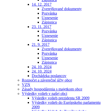
14. 12. 2017
Zverejňované dokumenty
Pozvánka
Uznesenie
Zápisnica
23. 11. 2017
Pozvánka
Uznesenie
Zápisnica
21. 9. 2017
Zverejňované dokumenty
Pozvánka
Uznesenie
Zápisnica
24. 10. 2024
24. 10. 2024
Dochádzka poslancov
Rozpočet a záverečné účty obce
VZN
Zásady hospodárenia s majetkom obce
Výsledky volieb v našej obci
Výsledky volieb prezidenta SR 2009
Výsledky volieb do Európskeho parlamentu
2009