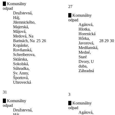
Komunálny
27
odpad
Družstevná,
Komunálny
Háj,
odpad
Jilemnického,
Agátová,
Majerská,
Hlotka,
Májová,
Horenická
Medová, Na
Hôrka,
Barinách, Na
25
26
28
29
30
Javorová,
Kopánke,
Medňanská,
Rovňanská,
Medné,
Schreiberova,
Staré
Sklárska,
Dvory, U
Sokolská,
duba,
Súhradka,
Záhradná
Sv. Anny,
Športová,
Uhrovecká
31
3
Komunálny
Komunálny
odpad
odpad
Družstevná,
Agátová,
Háj,