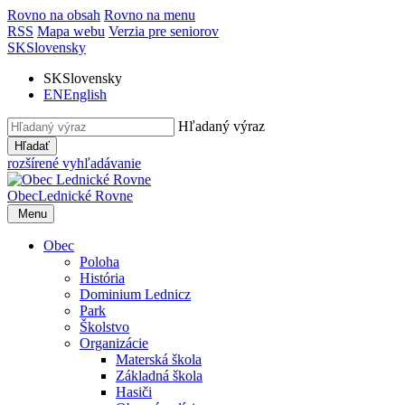
Rovno na obsah
Rovno na menu
RSS
Mapa webu
Verzia pre seniorov
SK
Slovensky
SK
Slovensky
EN
English
Hľadaný výraz
Hľadať
rozšírené vyhľadávanie
Obec
Lednické Rovne
Menu
Obec
Poloha
História
Dominium Lednicz
Park
Školstvo
Organizácie
Materská škola
Základná škola
Hasiči