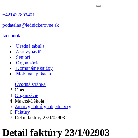
+421422853401
podatelna@lednickerovne.sk
facebook
Úradná tabuľa
Ako vybaviť
Seniori
Organizácie
Komunálne služby
Mobilná aplikácia
Úvodná stránka
Obec
Organizácie
Materská škola
Zmluvy, faktúry, objednávky
Faktúry
Detail faktúry 23/1/02903
Detail faktúry 23/1/02903