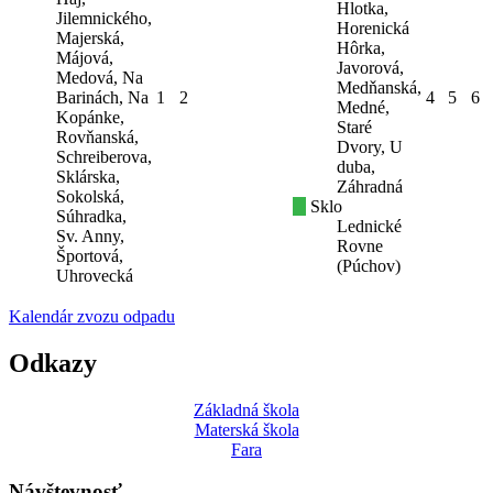
Hlotka,
Jilemnického,
Horenická
Majerská,
Hôrka,
Májová,
Javorová,
Medová, Na
Medňanská,
Barinách, Na
1
2
4
5
6
Medné,
Kopánke,
Staré
Rovňanská,
Dvory, U
Schreiberova,
duba,
Sklárska,
Záhradná
Sokolská,
Sklo
Súhradka,
Lednické
Sv. Anny,
Rovne
Športová,
(Púchov)
Uhrovecká
Kalendár zvozu odpadu
Odkazy
Základná škola
Materská škola
Fara
Návštevnosť