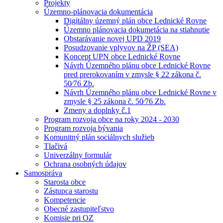
Projekty
Územno-plánovacia dokumentácia
Digitálny územný plán obce Lednické Rovne
Územno plánovacia dokumetácia na stiahnutie
Obstarávanie novej UPD 2019
Posudzovanie vplyvov na ŽP (SEA)
Koncept UPN obce Lednické Rovne
Návrh Územného plánu obce Lednické Rovne
pred prerokovaním v zmysle § 22 zákona č.
50⁄76 Zb.
Návrh Územného plánu obce Lednické Rovne v
zmysle § 25 zákona č. 50⁄76 Zb.
Zmeny a doplnky č.1
Program rozvoja obce na roky 2024 - 2030
Program rozvoja bývania
Komunitný plán sociálnych služieb
Tlačivá
Univerzálny formulár
Ochrana osobných údajov
Samospráva
Starosta obce
Zástupca starostu
Kompetencie
Obecné zastupiteľstvo
Komisie pri OZ