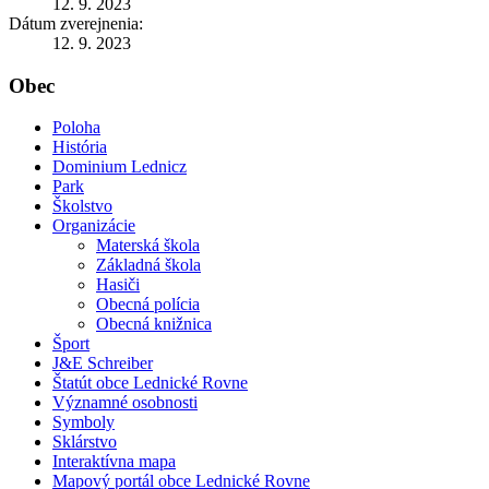
12. 9. 2023
Dátum zverejnenia:
12. 9. 2023
Obec
Poloha
História
Dominium Lednicz
Park
Školstvo
Organizácie
Materská škola
Základná škola
Hasiči
Obecná polícia
Obecná knižnica
Šport
J&E Schreiber
Štatút obce Lednické Rovne
Významné osobnosti
Symboly
Sklárstvo
Interaktívna mapa
Mapový portál obce Lednické Rovne