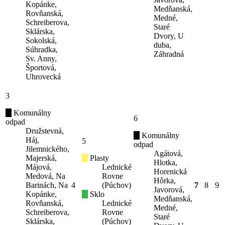
Kopánke,
Medňanská,
Rovňanská,
Medné,
Schreiberova,
Staré
Sklárska,
Dvory, U
Sokolská,
duba,
Súhradka,
Záhradná
Sv. Anny,
Športová,
Uhrovecká
3
Komunálny
6
odpad
Družstevná,
Komunálny
Háj,
5
odpad
Jilemnického,
Agátová,
Majerská,
Plasty
Hlotka,
Májová,
Lednické
Horenická
Medová, Na
Rovne
Hôrka,
Barinách, Na
4
(Púchov)
7
8
9
Javorová,
Kopánke,
Sklo
Medňanská,
Rovňanská,
Lednické
Medné,
Schreiberova,
Rovne
Staré
Sklárska,
(Púchov)