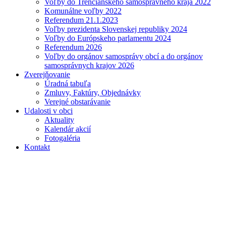
Voľby do Trenčianskeho samosprávneho kraja 2022
Komunálne voľby 2022
Referendum 21.1.2023
Voľby prezidenta Slovenskej republiky 2024
Voľby do Európskeho parlamentu 2024
Referendum 2026
Voľby do orgánov samosprávy obcí a do orgánov
samosprávnych krajov 2026
Zverejňovanie
Úradná tabuľa
Zmluvy, Faktúry, Objednávky
Verejné obstarávanie
Udalosti v obci
Aktuality
Kalendár akcií
Fotogaléria
Kontakt