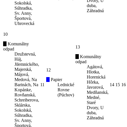
Dvory, U
Sokolská,
duba,
Súhradka,
Záhradná
Sv. Anny,
Športová,
Uhrovecká
10
Komunálny
13
odpad
Družstevná,
Komunálny
Háj,
odpad
Jilemnického,
Agátová,
Majerská,
12
Hlotka,
Májová,
Horenická
Medová, Na
Papier
Hôrka,
Barinách, Na
11
Lednické
14
15
16
Javorová,
Kopánke,
Rovne
Medňanská,
Rovňanská,
(Púchov)
Medné,
Schreiberova,
Staré
Sklárska,
Dvory, U
Sokolská,
duba,
Súhradka,
Záhradná
Sv. Anny,
Športová,