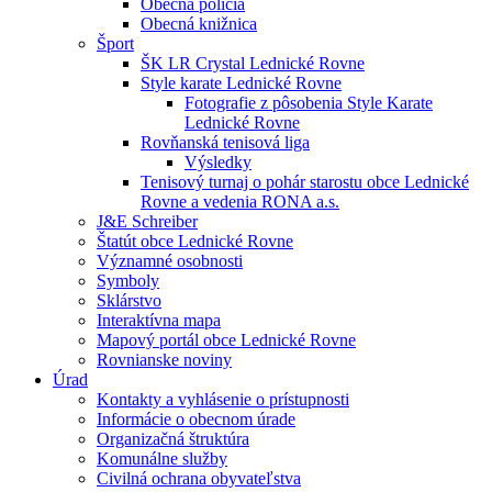
Obecná polícia
Obecná knižnica
Šport
ŠK LR Crystal Lednické Rovne
Style karate Lednické Rovne
Fotografie z pôsobenia Style Karate
Lednické Rovne
Rovňanská tenisová liga
Výsledky
Tenisový turnaj o pohár starostu obce Lednické
Rovne a vedenia RONA a.s.
J&E Schreiber
Štatút obce Lednické Rovne
Významné osobnosti
Symboly
Sklárstvo
Interaktívna mapa
Mapový portál obce Lednické Rovne
Rovnianske noviny
Úrad
Kontakty a vyhlásenie o prístupnosti
Informácie o obecnom úrade
Organizačná štruktúra
Komunálne služby
Civilná ochrana obyvateľstva