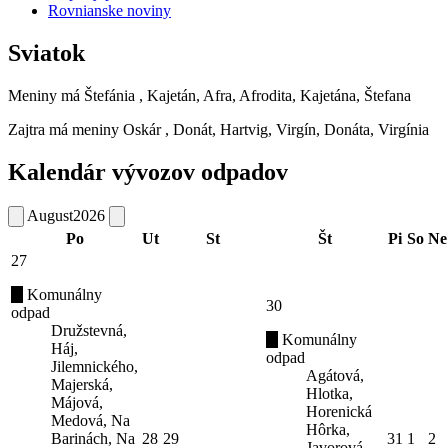
Rovnianske noviny
Sviatok
Meniny má
Štefánia
, Kajetán, Afra, Afrodita, Kajetána, Štefana
Zajtra má meniny
Oskár
, Donát, Hartvig, Virgín, Donáta, Virgínia
Kalendár vývozov odpadov
August
2026
Po
Ut
St
Št
Pi
So
Ne
27
Komunálny
30
odpad
Družstevná,
Komunálny
Háj,
odpad
Jilemnického,
Agátová,
Majerská,
Hlotka,
Májová,
Horenická
Medová, Na
Hôrka,
Barinách, Na
28
29
31
1
2
Javorová,