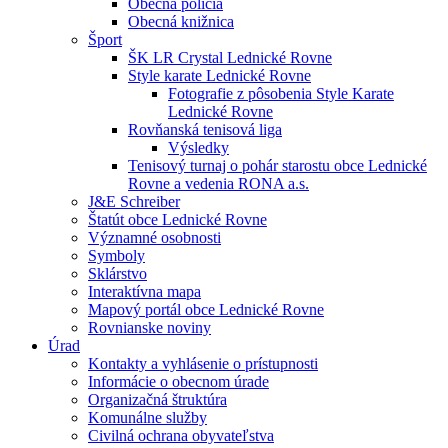
Obecná polícia
Obecná knižnica
Šport
ŠK LR Crystal Lednické Rovne
Style karate Lednické Rovne
Fotografie z pôsobenia Style Karate
Lednické Rovne
Rovňanská tenisová liga
Výsledky
Tenisový turnaj o pohár starostu obce Lednické
Rovne a vedenia RONA a.s.
J&E Schreiber
Štatút obce Lednické Rovne
Významné osobnosti
Symboly
Sklárstvo
Interaktívna mapa
Mapový portál obce Lednické Rovne
Rovnianske noviny
Úrad
Kontakty a vyhlásenie o prístupnosti
Informácie o obecnom úrade
Organizačná štruktúra
Komunálne služby
Civilná ochrana obyvateľstva