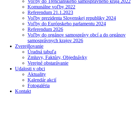
Voľby do Trenčianskeho samosprávneho kraja 2022
Komunálne voľby 2022
Referendum 21.1.2023
Voľby prezidenta Slovenskej republiky 2024
Voľby do Európskeho parlamentu 2024
Referendum 2026
Voľby do orgánov samosprávy obcí a do orgánov
samosprávnych krajov 2026
Zverejňovanie
Úradná tabuľa
Zmluvy, Faktúry, Objednávky
Verejné obstarávanie
Udalosti v obci
Aktuality
Kalendár akcií
Fotogaléria
Kontakt