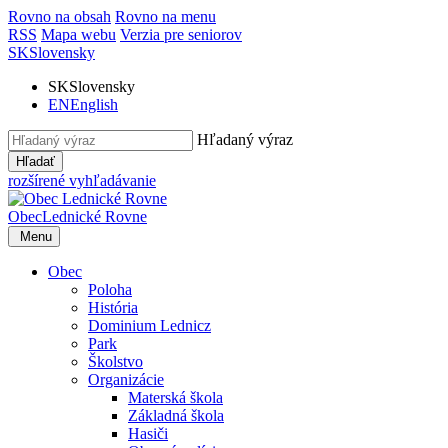
Rovno na obsah
Rovno na menu
RSS
Mapa webu
Verzia pre seniorov
SK
Slovensky
SK
Slovensky
EN
English
Hľadaný výraz
Hľadať
rozšírené vyhľadávanie
Obec
Lednické Rovne
Menu
Obec
Poloha
História
Dominium Lednicz
Park
Školstvo
Organizácie
Materská škola
Základná škola
Hasiči