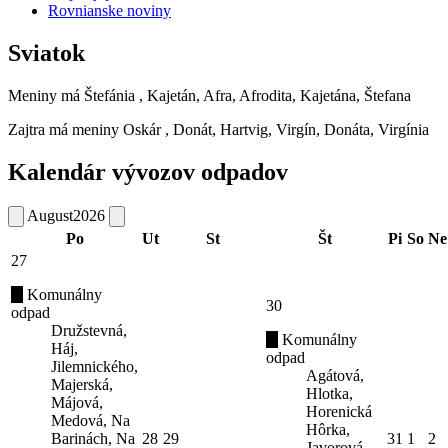
Rovnianske noviny
Sviatok
Meniny má
Štefánia
, Kajetán, Afra, Afrodita, Kajetána, Štefana
Zajtra má meniny
Oskár
, Donát, Hartvig, Virgín, Donáta, Virgínia
Kalendár vývozov odpadov
August
2026
Po
Ut
St
Št
Pi
So
Ne
27
Komunálny
30
odpad
Družstevná,
Komunálny
Háj,
odpad
Jilemnického,
Agátová,
Majerská,
Hlotka,
Májová,
Horenická
Medová, Na
Hôrka,
Barinách, Na
28
29
31
1
2
Javorová,