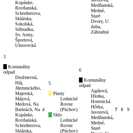
Kopánke,
Medňanská,
Rovňanská,
Medné,
Schreiberova,
Staré
Sklárska,
Dvory, U
Sokolská,
duba,
Súhradka,
Záhradná
Sv. Anny,
Športová,
Uhrovecká
3
Komunálny
6
odpad
Družstevná,
Komunálny
Háj,
5
odpad
Jilemnického,
Agátová,
Majerská,
Plasty
Hlotka,
Májová,
Lednické
Horenická
Medová, Na
Rovne
Hôrka,
Barinách, Na
4
(Púchov)
7
8
9
Javorová,
Kopánke,
Sklo
Medňanská,
Rovňanská,
Lednické
Medné,
Schreiberova,
Rovne
Staré
Sklárska,
(Púchov)