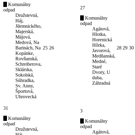
Komunálny
27
odpad
Družstevná,
Komunálny
Háj,
odpad
Jilemnického,
Agátová,
Majerská,
Hlotka,
Májová,
Horenická
Medová, Na
Hôrka,
Barinách, Na
25
26
28
29
30
Javorová,
Kopánke,
Medňanská,
Rovňanská,
Medné,
Schreiberova,
Staré
Sklárska,
Dvory, U
Sokolská,
duba,
Súhradka,
Záhradná
Sv. Anny,
Športová,
Uhrovecká
31
3
Komunálny
Komunálny
odpad
odpad
Družstevná,
Agátová,
Háj,