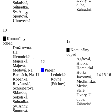
Dvory, U
Sokolská,
duba,
Súhradka,
Záhradná
Sv. Anny,
Športová,
Uhrovecká
10
Komunálny
13
odpad
Družstevná,
Komunálny
Háj,
odpad
Jilemnického,
Agátová,
Majerská,
12
Hlotka,
Májová,
Horenická
Medová, Na
Papier
Hôrka,
Barinách, Na
11
Lednické
14
15
16
Javorová,
Kopánke,
Rovne
Medňanská,
Rovňanská,
(Púchov)
Medné,
Schreiberova,
Staré
Sklárska,
Dvory, U
Sokolská,
duba,
Súhradka,
Záhradná
Sv. Anny,
Športová,