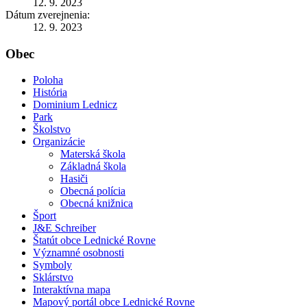
12. 9. 2023
Dátum zverejnenia:
12. 9. 2023
Obec
Poloha
História
Dominium Lednicz
Park
Školstvo
Organizácie
Materská škola
Základná škola
Hasiči
Obecná polícia
Obecná knižnica
Šport
J&E Schreiber
Štatút obce Lednické Rovne
Významné osobnosti
Symboly
Sklárstvo
Interaktívna mapa
Mapový portál obce Lednické Rovne