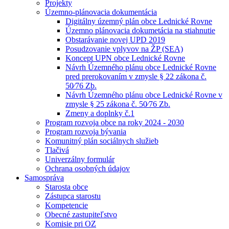
Projekty
Územno-plánovacia dokumentácia
Digitálny územný plán obce Lednické Rovne
Územno plánovacia dokumetácia na stiahnutie
Obstarávanie novej UPD 2019
Posudzovanie vplyvov na ŽP (SEA)
Koncept UPN obce Lednické Rovne
Návrh Územného plánu obce Lednické Rovne
pred prerokovaním v zmysle § 22 zákona č.
50⁄76 Zb.
Návrh Územného plánu obce Lednické Rovne v
zmysle § 25 zákona č. 50⁄76 Zb.
Zmeny a doplnky č.1
Program rozvoja obce na roky 2024 - 2030
Program rozvoja bývania
Komunitný plán sociálnych služieb
Tlačivá
Univerzálny formulár
Ochrana osobných údajov
Samospráva
Starosta obce
Zástupca starostu
Kompetencie
Obecné zastupiteľstvo
Komisie pri OZ