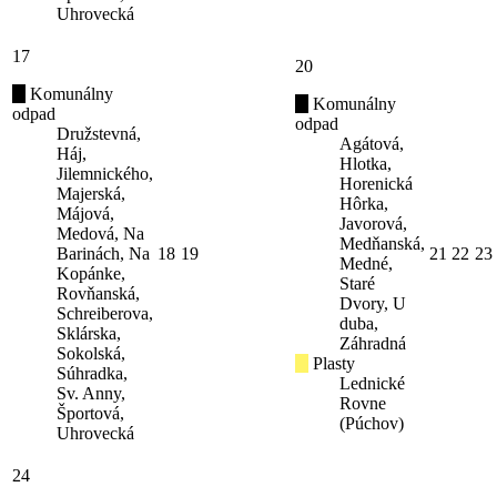
Uhrovecká
17
20
Komunálny
Komunálny
odpad
odpad
Družstevná,
Agátová,
Háj,
Hlotka,
Jilemnického,
Horenická
Majerská,
Hôrka,
Májová,
Javorová,
Medová, Na
Medňanská,
Barinách, Na
18
19
21
22
23
Medné,
Kopánke,
Staré
Rovňanská,
Dvory, U
Schreiberova,
duba,
Sklárska,
Záhradná
Sokolská,
Plasty
Súhradka,
Lednické
Sv. Anny,
Rovne
Športová,
(Púchov)
Uhrovecká
24