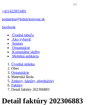
+421422853401
podatelna@lednickerovne.sk
facebook
Úradná tabuľa
Ako vybaviť
Seniori
Organizácie
Komunálne služby
Mobilná aplikácia
Úvodná stránka
Obec
Organizácie
Materská škola
Zmluvy, faktúry, objednávky
Faktúry
Detail faktúry 202306883
Detail faktúry 202306883