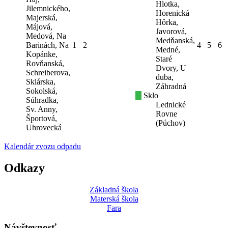
Hlotka,
Jilemnického,
Horenická
Majerská,
Hôrka,
Májová,
Javorová,
Medová, Na
Medňanská,
Barinách, Na
1
2
4
5
6
Medné,
Kopánke,
Staré
Rovňanská,
Dvory, U
Schreiberova,
duba,
Sklárska,
Záhradná
Sokolská,
Sklo
Súhradka,
Lednické
Sv. Anny,
Rovne
Športová,
(Púchov)
Uhrovecká
Kalendár zvozu odpadu
Odkazy
Základná škola
Materská škola
Fara
Návštevnosť