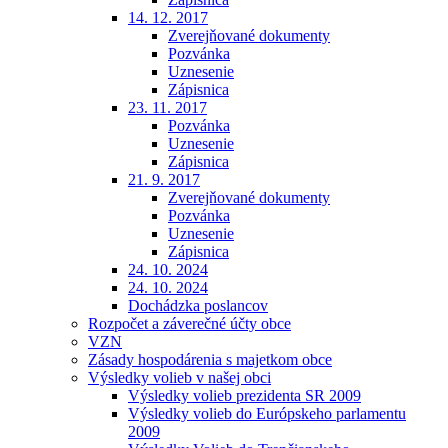
14. 12. 2017
Zverejňované dokumenty
Pozvánka
Uznesenie
Zápisnica
23. 11. 2017
Pozvánka
Uznesenie
Zápisnica
21. 9. 2017
Zverejňované dokumenty
Pozvánka
Uznesenie
Zápisnica
24. 10. 2024
24. 10. 2024
Dochádzka poslancov
Rozpočet a záverečné účty obce
VZN
Zásady hospodárenia s majetkom obce
Výsledky volieb v našej obci
Výsledky volieb prezidenta SR 2009
Výsledky volieb do Európskeho parlamentu
2009