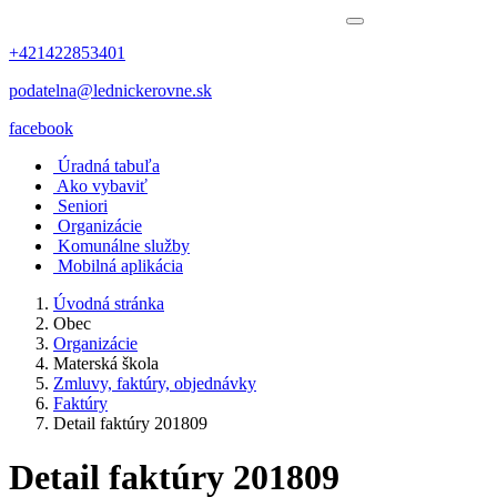
+421422853401
podatelna@lednickerovne.sk
facebook
Úradná tabuľa
Ako vybaviť
Seniori
Organizácie
Komunálne služby
Mobilná aplikácia
Úvodná stránka
Obec
Organizácie
Materská škola
Zmluvy, faktúry, objednávky
Faktúry
Detail faktúry 201809
Detail faktúry 201809