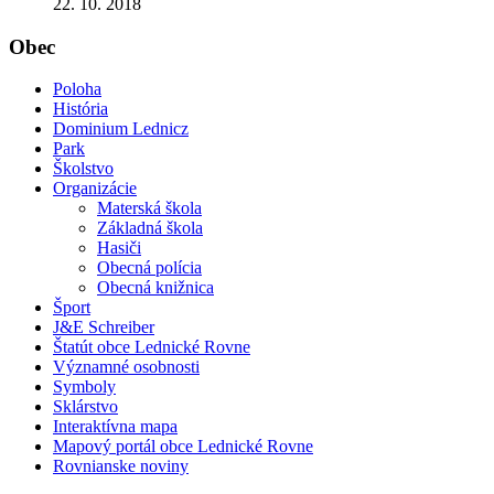
22. 10. 2018
Obec
Poloha
História
Dominium Lednicz
Park
Školstvo
Organizácie
Materská škola
Základná škola
Hasiči
Obecná polícia
Obecná knižnica
Šport
J&E Schreiber
Štatút obce Lednické Rovne
Významné osobnosti
Symboly
Sklárstvo
Interaktívna mapa
Mapový portál obce Lednické Rovne
Rovnianske noviny