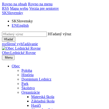
Rovno na obsah
Rovno na menu
RSS
Mapa webu
Verzia pre seniorov
SK
Slovensky
SK
Slovensky
EN
English
Hľadaný výraz
Hľadať
rozšírené vyhľadávanie
Obec
Lednické Rovne
Menu
Obec
Poloha
História
Dominium Lednicz
Park
Školstvo
Organizácie
Materská škola
Základná škola
Hasiči