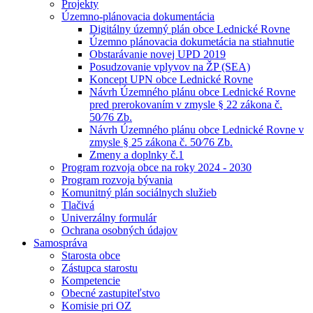
Projekty
Územno-plánovacia dokumentácia
Digitálny územný plán obce Lednické Rovne
Územno plánovacia dokumetácia na stiahnutie
Obstarávanie novej UPD 2019
Posudzovanie vplyvov na ŽP (SEA)
Koncept UPN obce Lednické Rovne
Návrh Územného plánu obce Lednické Rovne
pred prerokovaním v zmysle § 22 zákona č.
50⁄76 Zb.
Návrh Územného plánu obce Lednické Rovne v
zmysle § 25 zákona č. 50⁄76 Zb.
Zmeny a doplnky č.1
Program rozvoja obce na roky 2024 - 2030
Program rozvoja bývania
Komunitný plán sociálnych služieb
Tlačivá
Univerzálny formulár
Ochrana osobných údajov
Samospráva
Starosta obce
Zástupca starostu
Kompetencie
Obecné zastupiteľstvo
Komisie pri OZ