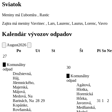
Sviatok
Meniny má
Ľubomíra
, Rastic
Zajtra má meniny
Vavrinec
, Lars, Laurenc, Laurus, Lorenc, Vavro
Kalendár vývozov odpadov
August
2026
Po
Ut
St
Št
Pi
So
Ne
27
Komunálny
30
odpad
Družstevná,
Komunálny
Háj,
odpad
Jilemnického,
Agátová,
Majerská,
Hlotka,
Májová,
Horenická
Medová, Na
Hôrka,
Barinách, Na
28
29
31
1
2
Javorová,
Kopánke,
Medňanská,
Rovňanská,
Medné,