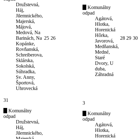
Družstevná,
Komunálny
Háj,
odpad
Jilemnického,
Agátová,
Majerská,
Hlotka,
Májová,
Horenická
Medová, Na
Hôrka,
Barinách, Na
25
26
28
29
30
Javorová,
Kopánke,
Medňanská,
Rovňanská,
Medné,
Schreiberova,
Staré
Sklárska,
Dvory, U
Sokolská,
duba,
Súhradka,
Záhradná
Sv. Anny,
Športová,
Uhrovecká
31
3
Komunálny
Komunálny
odpad
odpad
Družstevná,
Agátová,
Háj,
Hlotka,
Jilemnického,
Horenická
Majerská,