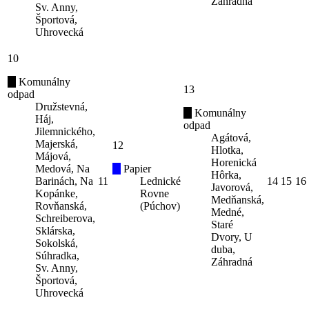
Záhradná
Sv. Anny,
Športová,
Uhrovecká
10
Komunálny
13
odpad
Družstevná,
Komunálny
Háj,
odpad
Jilemnického,
Agátová,
Majerská,
12
Hlotka,
Májová,
Horenická
Medová, Na
Papier
Hôrka,
Barinách, Na
11
Lednické
14
15
16
Javorová,
Kopánke,
Rovne
Medňanská,
Rovňanská,
(Púchov)
Medné,
Schreiberova,
Staré
Sklárska,
Dvory, U
Sokolská,
duba,
Súhradka,
Záhradná
Sv. Anny,
Športová,
Uhrovecká