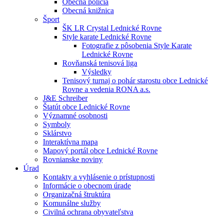
Obecná polícia
Obecná knižnica
Šport
ŠK LR Crystal Lednické Rovne
Style karate Lednické Rovne
Fotografie z pôsobenia Style Karate
Lednické Rovne
Rovňanská tenisová liga
Výsledky
Tenisový turnaj o pohár starostu obce Lednické
Rovne a vedenia RONA a.s.
J&E Schreiber
Štatút obce Lednické Rovne
Významné osobnosti
Symboly
Sklárstvo
Interaktívna mapa
Mapový portál obce Lednické Rovne
Rovnianske noviny
Úrad
Kontakty a vyhlásenie o prístupnosti
Informácie o obecnom úrade
Organizačná štruktúra
Komunálne služby
Civilná ochrana obyvateľstva