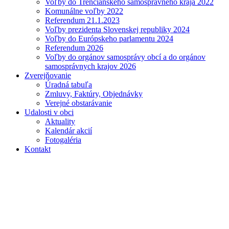
Voľby do Trenčianskeho samosprávneho kraja 2022
Komunálne voľby 2022
Referendum 21.1.2023
Voľby prezidenta Slovenskej republiky 2024
Voľby do Európskeho parlamentu 2024
Referendum 2026
Voľby do orgánov samosprávy obcí a do orgánov
samosprávnych krajov 2026
Zverejňovanie
Úradná tabuľa
Zmluvy, Faktúry, Objednávky
Verejné obstarávanie
Udalosti v obci
Aktuality
Kalendár akcií
Fotogaléria
Kontakt