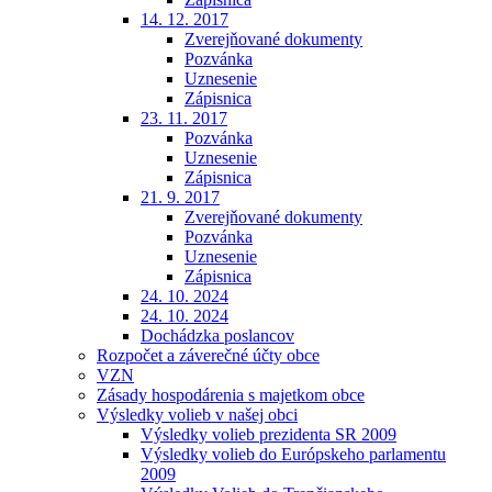
14. 12. 2017
Zverejňované dokumenty
Pozvánka
Uznesenie
Zápisnica
23. 11. 2017
Pozvánka
Uznesenie
Zápisnica
21. 9. 2017
Zverejňované dokumenty
Pozvánka
Uznesenie
Zápisnica
24. 10. 2024
24. 10. 2024
Dochádzka poslancov
Rozpočet a záverečné účty obce
VZN
Zásady hospodárenia s majetkom obce
Výsledky volieb v našej obci
Výsledky volieb prezidenta SR 2009
Výsledky volieb do Európskeho parlamentu
2009