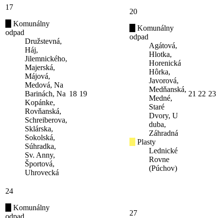
17
20
Komunálny
Komunálny
odpad
odpad
Družstevná,
Agátová,
Háj,
Hlotka,
Jilemnického,
Horenická
Majerská,
Hôrka,
Májová,
Javorová,
Medová, Na
Medňanská,
Barinách, Na
18
19
21
22
23
Medné,
Kopánke,
Staré
Rovňanská,
Dvory, U
Schreiberova,
duba,
Sklárska,
Záhradná
Sokolská,
Plasty
Súhradka,
Lednické
Sv. Anny,
Rovne
Športová,
(Púchov)
Uhrovecká
24
Komunálny
27
odpad