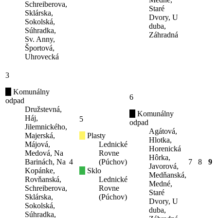
Schreiberova,
Staré
Sklárska,
Dvory, U
Sokolská,
duba,
Súhradka,
Záhradná
Sv. Anny,
Športová,
Uhrovecká
3
Komunálny
6
odpad
Družstevná,
Komunálny
Háj,
5
odpad
Jilemnického,
Agátová,
Majerská,
Plasty
Hlotka,
Májová,
Lednické
Horenická
Medová, Na
Rovne
Hôrka,
Barinách, Na
4
(Púchov)
7
8
9
Javorová,
Kopánke,
Sklo
Medňanská,
Rovňanská,
Lednické
Medné,
Schreiberova,
Rovne
Staré
Sklárska,
(Púchov)
Dvory, U
Sokolská,
duba,
Súhradka,