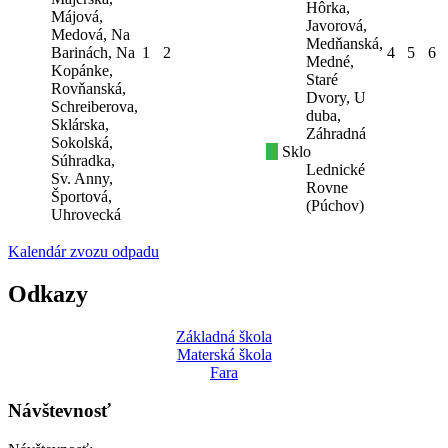
Hôrka,
Májová,
Javorová,
Medová, Na
Medňanská,
Barinách, Na
1
2
4
5
6
Medné,
Kopánke,
Staré
Rovňanská,
Dvory, U
Schreiberova,
duba,
Sklárska,
Záhradná
Sokolská,
Sklo
Súhradka,
Lednické
Sv. Anny,
Rovne
Športová,
(Púchov)
Uhrovecká
Kalendár zvozu odpadu
Odkazy
Základná škola
Materská škola
Fara
Návštevnosť