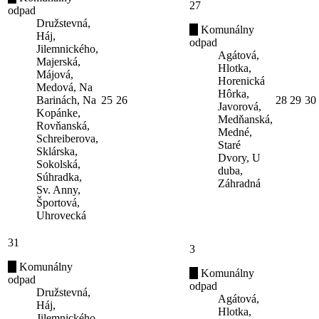
27
odpad
Družstevná,
Komunálny
Háj,
odpad
Jilemnického,
Agátová,
Majerská,
Hlotka,
Májová,
Horenická
Medová, Na
Hôrka,
Barinách, Na
25
26
28
29
30
Javorová,
Kopánke,
Medňanská,
Rovňanská,
Medné,
Schreiberova,
Staré
Sklárska,
Dvory, U
Sokolská,
duba,
Súhradka,
Záhradná
Sv. Anny,
Športová,
Uhrovecká
31
3
Komunálny
Komunálny
odpad
odpad
Družstevná,
Agátová,
Háj,
Hlotka,
Jilemnického,