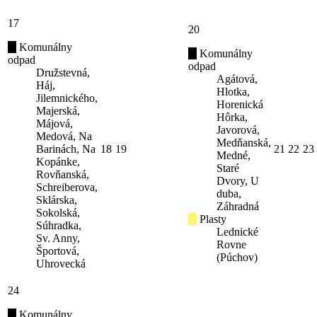
17
20
Komunálny
Komunálny
odpad
odpad
Družstevná,
Agátová,
Háj,
Hlotka,
Jilemnického,
Horenická
Majerská,
Hôrka,
Májová,
Javorová,
Medová, Na
Medňanská,
Barinách, Na
18
19
21
22
23
Medné,
Kopánke,
Staré
Rovňanská,
Dvory, U
Schreiberova,
duba,
Sklárska,
Záhradná
Sokolská,
Plasty
Súhradka,
Lednické
Sv. Anny,
Rovne
Športová,
(Púchov)
Uhrovecká
24
Komunálny