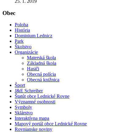
25. 1. 2019
Obec
Poloha
História
Dominium Lednicz
Park
Školstvo
Organizácie
Materská škola
Základná škola
Hasiči
Obecná polícia
Obecná knižnica
Šport
J&E Schreiber
Štatút obce Lednické Rovne
Významné osobnosti
Symboly
Sklárstvo
Interaktívna mapa
Mapový portál obce Lednické Rovne
Rovnianske noviny