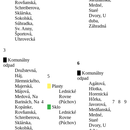
Rovňanská,
Medné,
Schreiberova,
Staré
Sklárska,
Dvory, U
Sokolská,
duba,
Súhradka,
Záhradná
Sv. Anny,
Športová,
Uhrovecká
3
Komunálny
6
odpad
Družstevná,
Komunálny
Háj,
5
odpad
Jilemnického,
Agátová,
Majerská,
Plasty
Hlotka,
Májová,
Lednické
Horenická
Medová, Na
Rovne
Hôrka,
Barinách, Na
4
(Púchov)
7
8
9
Javorová,
Kopánke,
Sklo
Medňanská,
Rovňanská,
Lednické
Medné,
Schreiberova,
Rovne
Staré
Sklárska,
(Púchov)
Dvory, U
Sokolská,