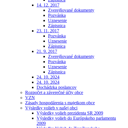
14. 12. 2017
Zverejňované dokumenty
Pozvánka
Uznesenie
Zápisnica
23. 11. 2017
Pozvánka
Uznesenie
Zápisnica
21. 9. 2017
Zverejňované dokumenty
Pozvánka
Uznesenie
Zápisnica
24. 10. 2024
24. 10. 2024
Dochádzka poslancov
Rozpočet a záverečné účty obce
VZN
Zásady hospodárenia s majetkom obce
Výsledky volieb v našej obci
Výsledky volieb prezidenta SR 2009
Výsledky volieb do Európskeho parlamentu
2009