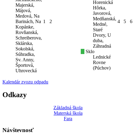
Horenická
Majerská,
Hôrka,
Májová,
Javorová,
Medová, Na
Medňanská,
Barinách, Na
1
2
4
5
6
Medné,
Kopánke,
Staré
Rovňanská,
Dvory, U
Schreiberova,
duba,
Sklárska,
Záhradná
Sokolská,
Sklo
Súhradka,
Lednické
Sv. Anny,
Rovne
Športová,
(Púchov)
Uhrovecká
Kalendár zvozu odpadu
Odkazy
Základná škola
Materská škola
Fara
Návštevnosť