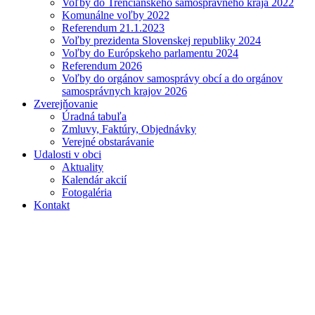
Voľby do Trenčianskeho samosprávneho kraja 2022
Komunálne voľby 2022
Referendum 21.1.2023
Voľby prezidenta Slovenskej republiky 2024
Voľby do Európskeho parlamentu 2024
Referendum 2026
Voľby do orgánov samosprávy obcí a do orgánov
samosprávnych krajov 2026
Zverejňovanie
Úradná tabuľa
Zmluvy, Faktúry, Objednávky
Verejné obstarávanie
Udalosti v obci
Aktuality
Kalendár akcií
Fotogaléria
Kontakt