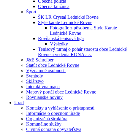
Obecná polícia
Obecná knižnica
Šport
ŠK LR Crystal Lednické Rovne
Style karate Lednické Rovne
Fotografie z pôsobenia Style Karate
Lednické Rovne
Rovňanská tenisová liga
Výsledky
Tenisový turnaj o pohár starostu obce Lednické
Rovne a vedenia RONA a.s.
J&E Schreiber
Štatút obce Lednické Rovne
Významné osobnosti
Symboly
Sklárstvo
Interaktívna mapa
Mapový portál obce Lednické Rovne
Rovnianske noviny
Úrad
Kontakty a vyhlásenie o prístupnosti
Informácie o obecnom úrade
Organizačná štruktúra
Komunálne služby
Civilná ochrana obyvateľstva