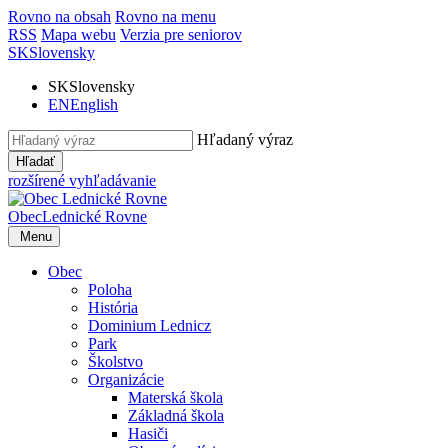
Rovno na obsah
Rovno na menu
RSS
Mapa webu
Verzia pre seniorov
SK
Slovensky
SK
Slovensky
EN
English
Hľadaný výraz
Hľadať
rozšírené vyhľadávanie
Obec
Lednické Rovne
Menu
Obec
Poloha
História
Dominium Lednicz
Park
Školstvo
Organizácie
Materská škola
Základná škola
Hasiči