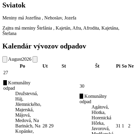
Sviatok
Meniny má
Jozefína
, Nehoslav, Jozefa
Zajtra má meniny
Štefánia
, Kajetán, Afra, Afrodita, Kajetána,
Štefana
Kalendár vývozov odpadov
August
2026
Po
Ut
St
Št
Pi
So
Ne
27
Komunálny
30
odpad
Družstevná,
Komunálny
Háj,
odpad
Jilemnického,
Agátová,
Majerská,
Hlotka,
Májová,
Horenická
Medová, Na
Hôrka,
Barinách, Na
28
29
31
1
2
Javorová,
Kopánke,
Medňanská,