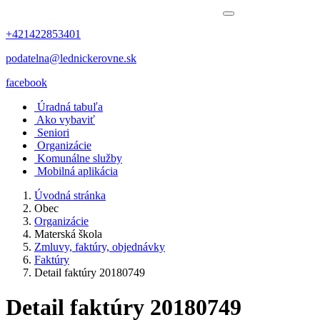
+421422853401
podatelna@lednickerovne.sk
facebook
Úradná tabuľa
Ako vybaviť
Seniori
Organizácie
Komunálne služby
Mobilná aplikácia
Úvodná stránka
Obec
Organizácie
Materská škola
Zmluvy, faktúry, objednávky
Faktúry
Detail faktúry 20180749
Detail faktúry 20180749