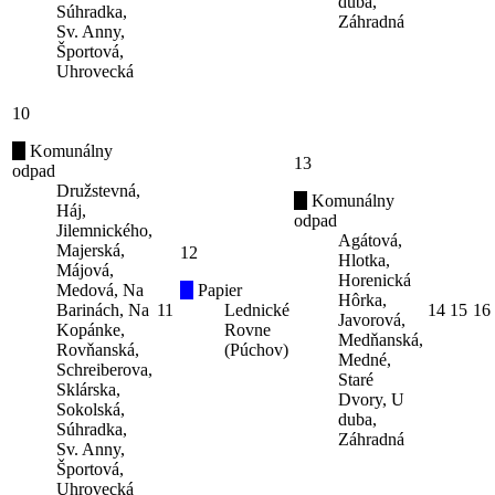
duba,
Súhradka,
Záhradná
Sv. Anny,
Športová,
Uhrovecká
10
Komunálny
13
odpad
Družstevná,
Komunálny
Háj,
odpad
Jilemnického,
Agátová,
Majerská,
12
Hlotka,
Májová,
Horenická
Medová, Na
Papier
Hôrka,
Barinách, Na
11
Lednické
14
15
16
Javorová,
Kopánke,
Rovne
Medňanská,
Rovňanská,
(Púchov)
Medné,
Schreiberova,
Staré
Sklárska,
Dvory, U
Sokolská,
duba,
Súhradka,
Záhradná
Sv. Anny,
Športová,
Uhrovecká