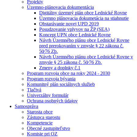
Projekty
Územno-plánovacia dokumentácia
Digitálny územný plán obce Lednické Rovne
Územno plánovacia dokumetácia na stiahnutie
Obstarávanie novej UPD 2019
Posudzovanie vplyvov na ŽP (SEA)
Koncept UPN obce Lednické Rovne
Návrh Územného plánu obce Lednické Rovne
pred prerokovaním v zmysle § 22 zákona č.
50⁄76 Zb.
Návrh Územného plánu obce Lednické Rovne v
zmysle § 25 zákona č. 50⁄76 Zb.
Zmeny a doplnky č.1
Program rozvoja obce na roky 2024 - 2030
Program rozvoja bývania
Komunitný plán sociálnych služieb
Tlačivá
Univerzálny formulár
Ochrana osobných údajov
Samospráva
Starosta obce
Zástupca starostu
Kompetencie
Obecné zastupiteľstvo
Komisie pri OZ