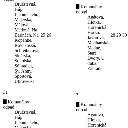
Družstevná,
Komunálny
Háj,
odpad
Jilemnického,
Agátová,
Majerská,
Hlotka,
Májová,
Horenická
Medová, Na
Hôrka,
Barinách, Na
25
26
28
29
30
Javorová,
Kopánke,
Medňanská,
Rovňanská,
Medné,
Schreiberova,
Staré
Sklárska,
Dvory, U
Sokolská,
duba,
Súhradka,
Záhradná
Sv. Anny,
Športová,
Uhrovecká
31
3
Komunálny
Komunálny
odpad
odpad
Družstevná,
Agátová,
Háj,
Hlotka,
Jilemnického,
Horenická
Majerská,