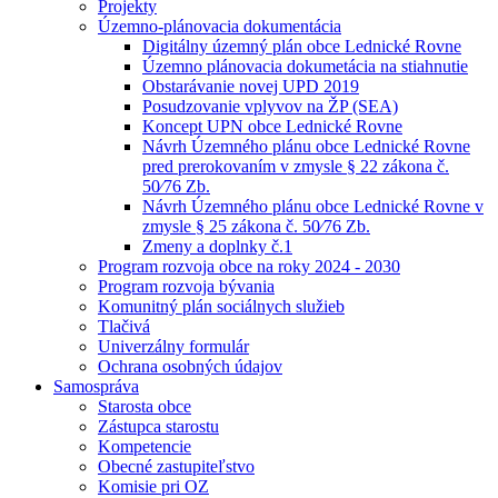
Projekty
Územno-plánovacia dokumentácia
Digitálny územný plán obce Lednické Rovne
Územno plánovacia dokumetácia na stiahnutie
Obstarávanie novej UPD 2019
Posudzovanie vplyvov na ŽP (SEA)
Koncept UPN obce Lednické Rovne
Návrh Územného plánu obce Lednické Rovne
pred prerokovaním v zmysle § 22 zákona č.
50⁄76 Zb.
Návrh Územného plánu obce Lednické Rovne v
zmysle § 25 zákona č. 50⁄76 Zb.
Zmeny a doplnky č.1
Program rozvoja obce na roky 2024 - 2030
Program rozvoja bývania
Komunitný plán sociálnych služieb
Tlačivá
Univerzálny formulár
Ochrana osobných údajov
Samospráva
Starosta obce
Zástupca starostu
Kompetencie
Obecné zastupiteľstvo
Komisie pri OZ