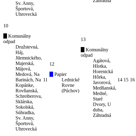
Záhradná
Sv. Anny,
Športová,
Uhrovecká
10
Komunálny
13
odpad
Družstevná,
Komunálny
Háj,
odpad
Jilemnického,
Agátová,
Majerská,
12
Hlotka,
Májová,
Horenická
Medová, Na
Papier
Hôrka,
Barinách, Na
11
Lednické
14
15
16
Javorová,
Kopánke,
Rovne
Medňanská,
Rovňanská,
(Púchov)
Medné,
Schreiberova,
Staré
Sklárska,
Dvory, U
Sokolská,
duba,
Súhradka,
Záhradná
Sv. Anny,
Športová,
Uhrovecká