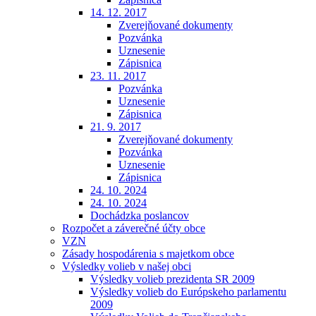
14. 12. 2017
Zverejňované dokumenty
Pozvánka
Uznesenie
Zápisnica
23. 11. 2017
Pozvánka
Uznesenie
Zápisnica
21. 9. 2017
Zverejňované dokumenty
Pozvánka
Uznesenie
Zápisnica
24. 10. 2024
24. 10. 2024
Dochádzka poslancov
Rozpočet a záverečné účty obce
VZN
Zásady hospodárenia s majetkom obce
Výsledky volieb v našej obci
Výsledky volieb prezidenta SR 2009
Výsledky volieb do Európskeho parlamentu
2009