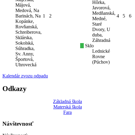
Hôrka,
Májová,
Javorová,
Medová, Na
Medňanská,
Barinách, Na
1
2
4
5
6
Medné,
Kopánke,
Staré
Rovňanská,
Dvory, U
Schreiberova,
duba,
Sklárska,
Záhradná
Sokolská,
Sklo
Súhradka,
Lednické
Sv. Anny,
Rovne
Športová,
(Púchov)
Uhrovecká
Kalendár zvozu odpadu
Odkazy
Základná škola
Materská škola
Fara
Návštevnosť