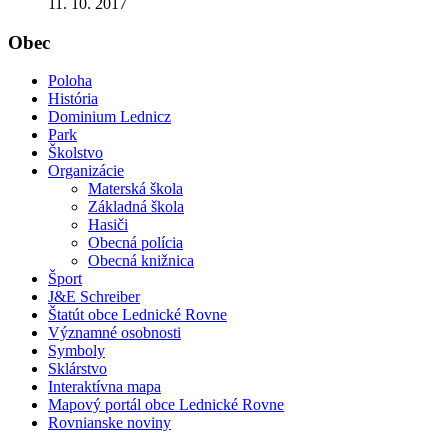
11. 10. 2017
Obec
Poloha
História
Dominium Lednicz
Park
Školstvo
Organizácie
Materská škola
Základná škola
Hasiči
Obecná polícia
Obecná knižnica
Šport
J&E Schreiber
Štatút obce Lednické Rovne
Významné osobnosti
Symboly
Sklárstvo
Interaktívna mapa
Mapový portál obce Lednické Rovne
Rovnianske noviny