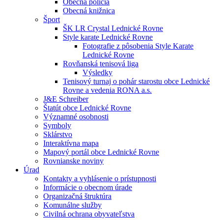
Obecná polícia
Obecná knižnica
Šport
ŠK LR Crystal Lednické Rovne
Style karate Lednické Rovne
Fotografie z pôsobenia Style Karate
Lednické Rovne
Rovňanská tenisová liga
Výsledky
Tenisový turnaj o pohár starostu obce Lednické
Rovne a vedenia RONA a.s.
J&E Schreiber
Štatút obce Lednické Rovne
Významné osobnosti
Symboly
Sklárstvo
Interaktívna mapa
Mapový portál obce Lednické Rovne
Rovnianske noviny
Úrad
Kontakty a vyhlásenie o prístupnosti
Informácie o obecnom úrade
Organizačná štruktúra
Komunálne služby
Civilná ochrana obyvateľstva