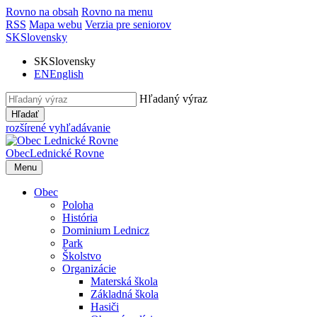
Rovno na obsah
Rovno na menu
RSS
Mapa webu
Verzia pre seniorov
SK
Slovensky
SK
Slovensky
EN
English
Hľadaný výraz
Hľadať
rozšírené vyhľadávanie
Obec
Lednické Rovne
Menu
Obec
Poloha
História
Dominium Lednicz
Park
Školstvo
Organizácie
Materská škola
Základná škola
Hasiči