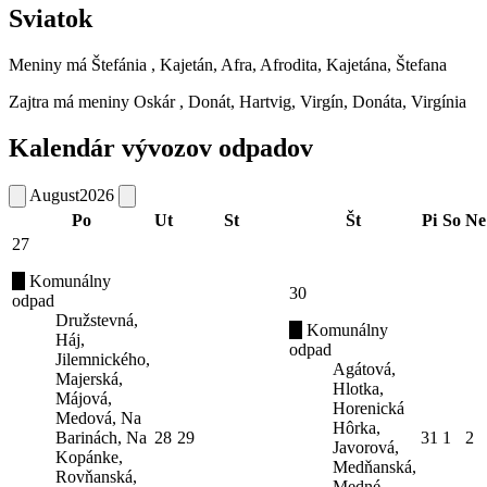
Sviatok
Meniny má
Štefánia
, Kajetán, Afra, Afrodita, Kajetána, Štefana
Zajtra má meniny
Oskár
, Donát, Hartvig, Virgín, Donáta, Virgínia
Kalendár vývozov odpadov
August
2026
Po
Ut
St
Št
Pi
So
Ne
27
Komunálny
30
odpad
Družstevná,
Komunálny
Háj,
odpad
Jilemnického,
Agátová,
Majerská,
Hlotka,
Májová,
Horenická
Medová, Na
Hôrka,
Barinách, Na
28
29
31
1
2
Javorová,
Kopánke,
Medňanská,
Rovňanská,
Medné,