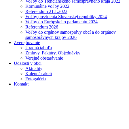
Voľby do Trenčianskeho samosprávneho kraja 2022
Komunálne voľby 2022
Referendum 21.1.2023
Voľby prezidenta Slovenskej republiky 2024
Voľby do Európskeho parlamentu 2024
Referendum 2026
Voľby do orgánov samosprávy obcí a do orgánov
samosprávnych krajov 2026
Zverejňovanie
Úradná tabuľa
Zmluvy, Faktúry, Objednávky
Verejné obstarávanie
Udalosti v obci
Aktuality
Kalendár akcií
Fotogaléria
Kontakt