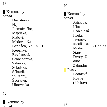
17
20
Komunálny
Komunálny
odpad
odpad
Družstevná,
Agátová,
Háj,
Hlotka,
Jilemnického,
Horenická
Majerská,
Hôrka,
Májová,
Javorová,
Medová, Na
Medňanská,
Barinách, Na
18
19
21
22
23
Medné,
Kopánke,
Staré
Rovňanská,
Dvory, U
Schreiberova,
duba,
Sklárska,
Záhradná
Sokolská,
Plasty
Súhradka,
Lednické
Sv. Anny,
Rovne
Športová,
(Púchov)
Uhrovecká
24
Komunálny
27
odpad