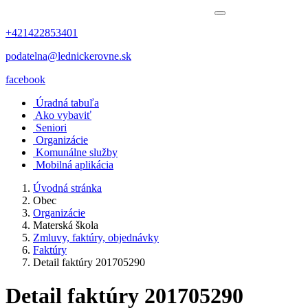
+421422853401
podatelna@lednickerovne.sk
facebook
Úradná tabuľa
Ako vybaviť
Seniori
Organizácie
Komunálne služby
Mobilná aplikácia
Úvodná stránka
Obec
Organizácie
Materská škola
Zmluvy, faktúry, objednávky
Faktúry
Detail faktúry 201705290
Detail faktúry 201705290