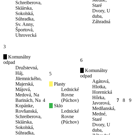
Schreiberova,
Staré
Sklárska,
Dvory, U
Sokolská,
duba,
Súhradka,
Záhradná
Sv. Anny,
Športová,
Uhrovecká
3
Komunálny
6
odpad
Družstevná,
Komunálny
Háj,
5
odpad
Jilemnického,
Agátová,
Majerská,
Plasty
Hlotka,
Májová,
Lednické
Horenická
Medová, Na
Rovne
Hôrka,
Barinách, Na
4
(Púchov)
7
8
9
Javorová,
Kopánke,
Sklo
Medňanská,
Rovňanská,
Lednické
Medné,
Schreiberova,
Rovne
Staré
Sklárska,
(Púchov)
Dvory, U
Sokolská,
duba,
Súhradka,