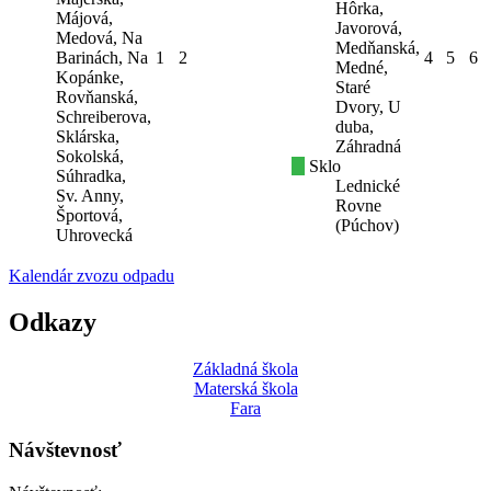
Hôrka,
Májová,
Javorová,
Medová, Na
Medňanská,
Barinách, Na
1
2
4
5
6
Medné,
Kopánke,
Staré
Rovňanská,
Dvory, U
Schreiberova,
duba,
Sklárska,
Záhradná
Sokolská,
Sklo
Súhradka,
Lednické
Sv. Anny,
Rovne
Športová,
(Púchov)
Uhrovecká
Kalendár zvozu odpadu
Odkazy
Základná škola
Materská škola
Fara
Návštevnosť