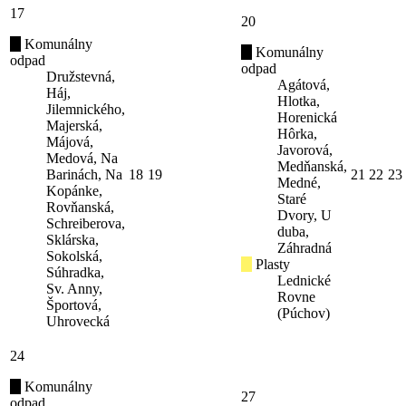
17
20
Komunálny
Komunálny
odpad
odpad
Družstevná,
Agátová,
Háj,
Hlotka,
Jilemnického,
Horenická
Majerská,
Hôrka,
Májová,
Javorová,
Medová, Na
Medňanská,
Barinách, Na
18
19
21
22
23
Medné,
Kopánke,
Staré
Rovňanská,
Dvory, U
Schreiberova,
duba,
Sklárska,
Záhradná
Sokolská,
Plasty
Súhradka,
Lednické
Sv. Anny,
Rovne
Športová,
(Púchov)
Uhrovecká
24
Komunálny
27
odpad