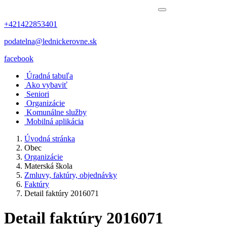
+421422853401
podatelna@lednickerovne.sk
facebook
Úradná tabuľa
Ako vybaviť
Seniori
Organizácie
Komunálne služby
Mobilná aplikácia
Úvodná stránka
Obec
Organizácie
Materská škola
Zmluvy, faktúry, objednávky
Faktúry
Detail faktúry 2016071
Detail faktúry 2016071