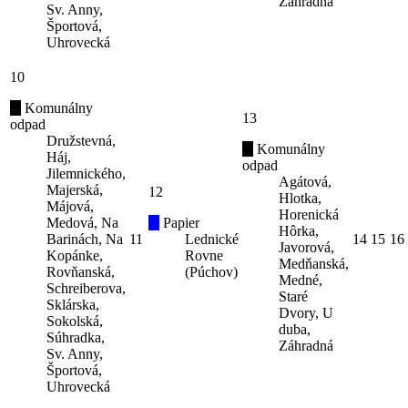
Záhradná
Sv. Anny,
Športová,
Uhrovecká
10
Komunálny
13
odpad
Družstevná,
Komunálny
Háj,
odpad
Jilemnického,
Agátová,
Majerská,
12
Hlotka,
Májová,
Horenická
Medová, Na
Papier
Hôrka,
Barinách, Na
11
Lednické
14
15
16
Javorová,
Kopánke,
Rovne
Medňanská,
Rovňanská,
(Púchov)
Medné,
Schreiberova,
Staré
Sklárska,
Dvory, U
Sokolská,
duba,
Súhradka,
Záhradná
Sv. Anny,
Športová,
Uhrovecká