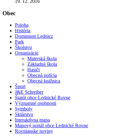
19. 12. 2016
Obec
Poloha
História
Dominium Lednicz
Park
Školstvo
Organizácie
Materská škola
Základná škola
Hasiči
Obecná polícia
Obecná knižnica
Šport
J&E Schreiber
Štatút obce Lednické Rovne
Významné osobnosti
Symboly
Sklárstvo
Interaktívna mapa
Mapový portál obce Lednické Rovne
Rovnianske noviny