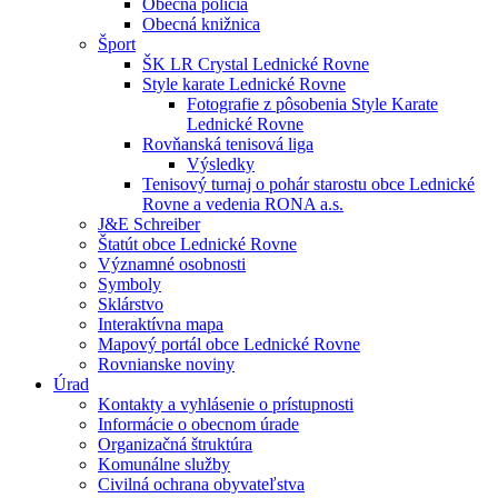
Obecná polícia
Obecná knižnica
Šport
ŠK LR Crystal Lednické Rovne
Style karate Lednické Rovne
Fotografie z pôsobenia Style Karate
Lednické Rovne
Rovňanská tenisová liga
Výsledky
Tenisový turnaj o pohár starostu obce Lednické
Rovne a vedenia RONA a.s.
J&E Schreiber
Štatút obce Lednické Rovne
Významné osobnosti
Symboly
Sklárstvo
Interaktívna mapa
Mapový portál obce Lednické Rovne
Rovnianske noviny
Úrad
Kontakty a vyhlásenie o prístupnosti
Informácie o obecnom úrade
Organizačná štruktúra
Komunálne služby
Civilná ochrana obyvateľstva