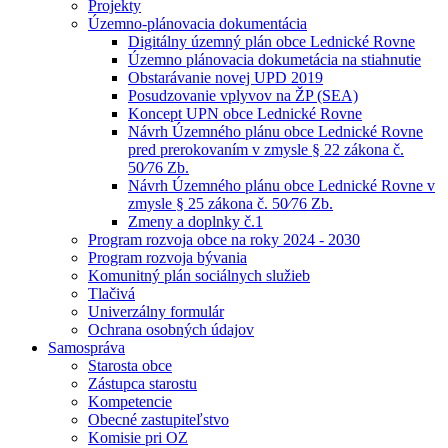
Projekty
Územno-plánovacia dokumentácia
Digitálny územný plán obce Lednické Rovne
Územno plánovacia dokumetácia na stiahnutie
Obstarávanie novej UPD 2019
Posudzovanie vplyvov na ŽP (SEA)
Koncept UPN obce Lednické Rovne
Návrh Územného plánu obce Lednické Rovne
pred prerokovaním v zmysle § 22 zákona č.
50⁄76 Zb.
Návrh Územného plánu obce Lednické Rovne v
zmysle § 25 zákona č. 50⁄76 Zb.
Zmeny a doplnky č.1
Program rozvoja obce na roky 2024 - 2030
Program rozvoja bývania
Komunitný plán sociálnych služieb
Tlačivá
Univerzálny formulár
Ochrana osobných údajov
Samospráva
Starosta obce
Zástupca starostu
Kompetencie
Obecné zastupiteľstvo
Komisie pri OZ