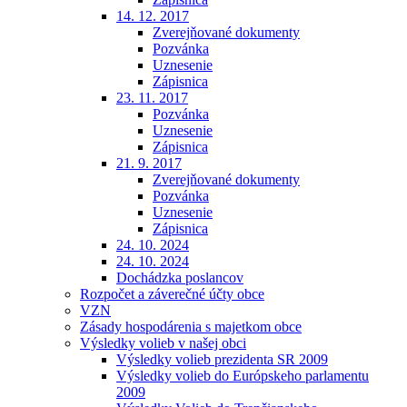
14. 12. 2017
Zverejňované dokumenty
Pozvánka
Uznesenie
Zápisnica
23. 11. 2017
Pozvánka
Uznesenie
Zápisnica
21. 9. 2017
Zverejňované dokumenty
Pozvánka
Uznesenie
Zápisnica
24. 10. 2024
24. 10. 2024
Dochádzka poslancov
Rozpočet a záverečné účty obce
VZN
Zásady hospodárenia s majetkom obce
Výsledky volieb v našej obci
Výsledky volieb prezidenta SR 2009
Výsledky volieb do Európskeho parlamentu
2009