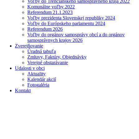
Voľby do Trenčianskeho samosprávneho kraja 2022
Komunálne voľby 2022
Referendum 21.1.2023
Voľby prezidenta Slovenskej republiky 2024
Voľby do Európskeho parlamentu 2024
Referendum 2026
Voľby do orgánov samosprávy obcí a do orgánov
samosprávnych krajov 2026
Zverejňovanie
Úradná tabuľa
Zmluvy, Faktúry, Objednávky
Verejné obstarávanie
Udalosti v obci
Aktuality
Kalendár akcií
Fotogaléria
Kontakt