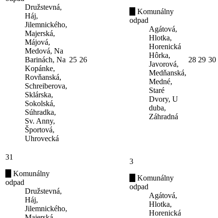
Družstevná,
Komunálny
Háj,
odpad
Jilemnického,
Agátová,
Majerská,
Hlotka,
Májová,
Horenická
Medová, Na
Hôrka,
Barinách, Na
25
26
28
29
30
Javorová,
Kopánke,
Medňanská,
Rovňanská,
Medné,
Schreiberova,
Staré
Sklárska,
Dvory, U
Sokolská,
duba,
Súhradka,
Záhradná
Sv. Anny,
Športová,
Uhrovecká
31
3
Komunálny
Komunálny
odpad
odpad
Družstevná,
Agátová,
Háj,
Hlotka,
Jilemnického,
Horenická
Majerská,