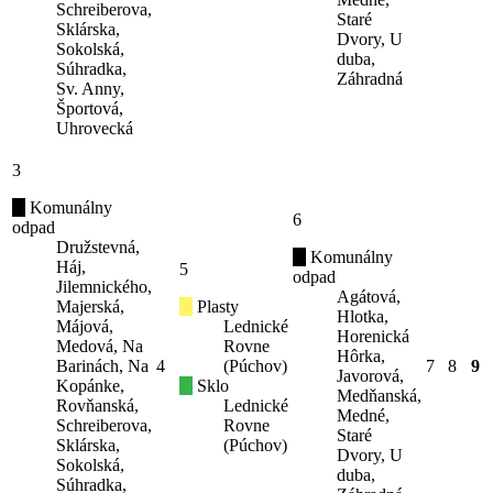
Schreiberova,
Staré
Sklárska,
Dvory, U
Sokolská,
duba,
Súhradka,
Záhradná
Sv. Anny,
Športová,
Uhrovecká
3
Komunálny
6
odpad
Družstevná,
Komunálny
Háj,
5
odpad
Jilemnického,
Agátová,
Majerská,
Plasty
Hlotka,
Májová,
Lednické
Horenická
Medová, Na
Rovne
Hôrka,
Barinách, Na
4
(Púchov)
7
8
9
Javorová,
Kopánke,
Sklo
Medňanská,
Rovňanská,
Lednické
Medné,
Schreiberova,
Rovne
Staré
Sklárska,
(Púchov)
Dvory, U
Sokolská,
duba,
Súhradka,