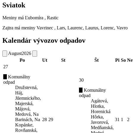
Sviatok
Meniny má
Ľubomíra
, Rastic
Zajtra má meniny
Vavrinec
, Lars, Laurenc, Laurus, Lorenc, Vavro
Kalendár vývozov odpadov
August
2026
Po
Ut
St
Št
Pi
So
Ne
27
Komunálny
30
odpad
Družstevná,
Komunálny
Háj,
odpad
Jilemnického,
Agátová,
Majerská,
Hlotka,
Májová,
Horenická
Medová, Na
Hôrka,
Barinách, Na
28
29
31
1
2
Javorová,
Kopánke,
Medňanská,
Rovňanská,
Medné,