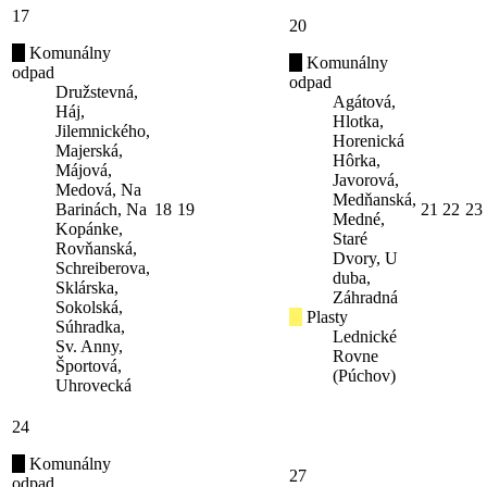
17
20
Komunálny
Komunálny
odpad
odpad
Družstevná,
Agátová,
Háj,
Hlotka,
Jilemnického,
Horenická
Majerská,
Hôrka,
Májová,
Javorová,
Medová, Na
Medňanská,
Barinách, Na
18
19
21
22
23
Medné,
Kopánke,
Staré
Rovňanská,
Dvory, U
Schreiberova,
duba,
Sklárska,
Záhradná
Sokolská,
Plasty
Súhradka,
Lednické
Sv. Anny,
Rovne
Športová,
(Púchov)
Uhrovecká
24
Komunálny
27
odpad