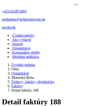
+421422853401
podatelna@lednickerovne.sk
facebook
Úradná tabuľa
Ako vybaviť
Seniori
Organizácie
Komunálne služby
Mobilná aplikácia
Úvodná stránka
Obec
Organizácie
Materská škola
Zmluvy, faktúry, objednávky
Faktúry
Detail faktúry 188
Detail faktúry 188