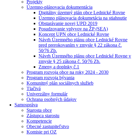
Projekty
Územno-plánovacia dokumentácia
Digitálny územný plán obce Lednické Rovne
Územno plánovacia dokumetácia na stiahnutie
Obstarávanie novej UPD 2019
Posudzovanie vplyvov na ŽP (SEA)
Koncept UPN obce Lednické Rovne
Návrh Územného plánu obce Lednické Rovne
pred prerokovaním v zmysle § 22 zákona č.
50⁄76 Zb.
Návrh Územného plánu obce Lednické Rovne v
zmysle § 25 zákona č. 50⁄76 Zb.
Zmeny a doplnky č.1
Program rozvoja obce na roky 2024 - 2030
Program rozvoja bývania
Komunitný plán sociálnych služieb
Tlačivá
Univerzálny formulár
Ochrana osobných údajov
Samospráva
Starosta obce
Zástupca starostu
Kompetencie
Obecné zastupiteľstvo
Komisie pri OZ