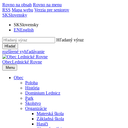
Rovno na obsah
Rovno na menu
RSS
Mapa webu
Verzia pre seniorov
SK
Slovensky
SK
Slovensky
EN
English
Hľadaný výraz
Hľadať
rozšírené vyhľadávanie
Obec
Lednické Rovne
Menu
Obec
Poloha
História
Dominium Lednicz
Park
Školstvo
Organizácie
Materská škola
Základná škola
Hasiči