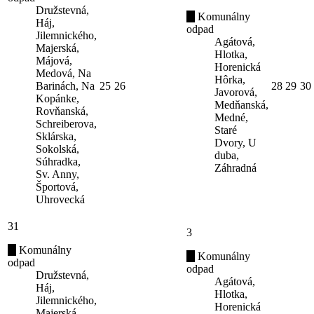
Družstevná,
Komunálny
Háj,
odpad
Jilemnického,
Agátová,
Majerská,
Hlotka,
Májová,
Horenická
Medová, Na
Hôrka,
Barinách, Na
25
26
28
29
30
Javorová,
Kopánke,
Medňanská,
Rovňanská,
Medné,
Schreiberova,
Staré
Sklárska,
Dvory, U
Sokolská,
duba,
Súhradka,
Záhradná
Sv. Anny,
Športová,
Uhrovecká
31
3
Komunálny
Komunálny
odpad
odpad
Družstevná,
Agátová,
Háj,
Hlotka,
Jilemnického,
Horenická
Majerská,