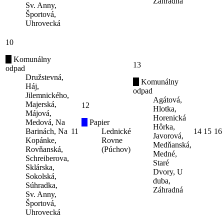
Záhradná
Sv. Anny,
Športová,
Uhrovecká
10
Komunálny
13
odpad
Družstevná,
Komunálny
Háj,
odpad
Jilemnického,
Agátová,
Majerská,
12
Hlotka,
Májová,
Horenická
Medová, Na
Papier
Hôrka,
Barinách, Na
11
Lednické
14
15
16
Javorová,
Kopánke,
Rovne
Medňanská,
Rovňanská,
(Púchov)
Medné,
Schreiberova,
Staré
Sklárska,
Dvory, U
Sokolská,
duba,
Súhradka,
Záhradná
Sv. Anny,
Športová,
Uhrovecká