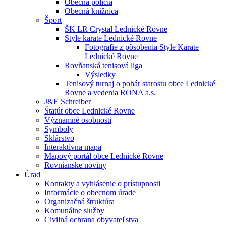
Obecná polícia
Obecná knižnica
Šport
ŠK LR Crystal Lednické Rovne
Style karate Lednické Rovne
Fotografie z pôsobenia Style Karate
Lednické Rovne
Rovňanská tenisová liga
Výsledky
Tenisový turnaj o pohár starostu obce Lednické
Rovne a vedenia RONA a.s.
J&E Schreiber
Štatút obce Lednické Rovne
Významné osobnosti
Symboly
Sklárstvo
Interaktívna mapa
Mapový portál obce Lednické Rovne
Rovnianske noviny
Úrad
Kontakty a vyhlásenie o prístupnosti
Informácie o obecnom úrade
Organizačná štruktúra
Komunálne služby
Civilná ochrana obyvateľstva