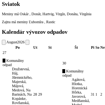
Sviatok
Meniny má
Oskár
, Donát, Hartvig, Virgín, Donáta, Virgínia
Zajtra má meniny
Ľubomíra
, Rastic
Kalendár vývozov odpadov
August
2026
Po
Ut
St
Št
Pi
So
Ne
27
Komunálny
30
odpad
Družstevná,
Komunálny
Háj,
odpad
Jilemnického,
Agátová,
Majerská,
Hlotka,
Májová,
Horenická
Medová, Na
Hôrka,
Barinách, Na
28
29
31
1
2
Javorová,
Kopánke,
Medňanská,
Rovňanská,
Medné,