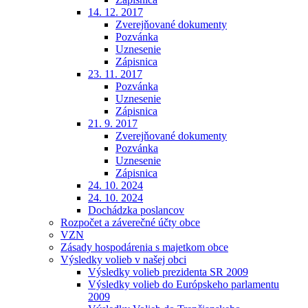
14. 12. 2017
Zverejňované dokumenty
Pozvánka
Uznesenie
Zápisnica
23. 11. 2017
Pozvánka
Uznesenie
Zápisnica
21. 9. 2017
Zverejňované dokumenty
Pozvánka
Uznesenie
Zápisnica
24. 10. 2024
24. 10. 2024
Dochádzka poslancov
Rozpočet a záverečné účty obce
VZN
Zásady hospodárenia s majetkom obce
Výsledky volieb v našej obci
Výsledky volieb prezidenta SR 2009
Výsledky volieb do Európskeho parlamentu
2009