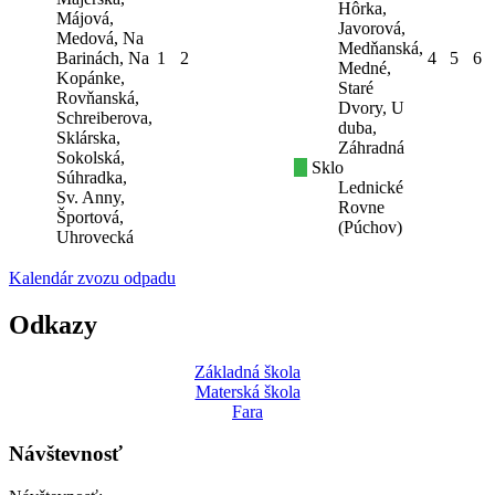
Hôrka,
Májová,
Javorová,
Medová, Na
Medňanská,
Barinách, Na
1
2
4
5
6
Medné,
Kopánke,
Staré
Rovňanská,
Dvory, U
Schreiberova,
duba,
Sklárska,
Záhradná
Sokolská,
Sklo
Súhradka,
Lednické
Sv. Anny,
Rovne
Športová,
(Púchov)
Uhrovecká
Kalendár zvozu odpadu
Odkazy
Základná škola
Materská škola
Fara
Návštevnosť