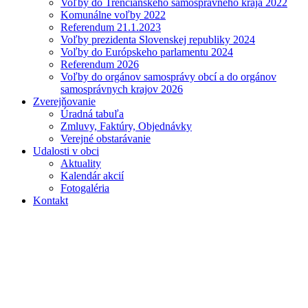
Voľby do Trenčianskeho samosprávneho kraja 2022
Komunálne voľby 2022
Referendum 21.1.2023
Voľby prezidenta Slovenskej republiky 2024
Voľby do Európskeho parlamentu 2024
Referendum 2026
Voľby do orgánov samosprávy obcí a do orgánov
samosprávnych krajov 2026
Zverejňovanie
Úradná tabuľa
Zmluvy, Faktúry, Objednávky
Verejné obstarávanie
Udalosti v obci
Aktuality
Kalendár akcií
Fotogaléria
Kontakt