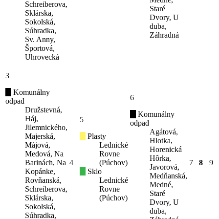
Schreiberova,
Staré
Sklárska,
Dvory, U
Sokolská,
duba,
Súhradka,
Záhradná
Sv. Anny,
Športová,
Uhrovecká
3
Komunálny
6
odpad
Družstevná,
Komunálny
Háj,
5
odpad
Jilemnického,
Agátová,
Majerská,
Plasty
Hlotka,
Májová,
Lednické
Horenická
Medová, Na
Rovne
Hôrka,
Barinách, Na
4
(Púchov)
7
8
9
Javorová,
Kopánke,
Sklo
Medňanská,
Rovňanská,
Lednické
Medné,
Schreiberova,
Rovne
Staré
Sklárska,
(Púchov)
Dvory, U
Sokolská,
duba,
Súhradka,