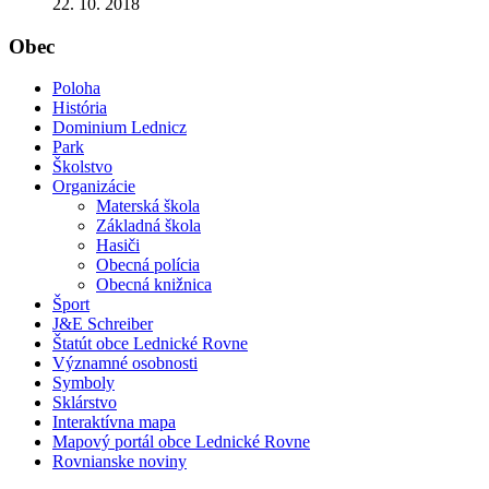
22. 10. 2018
Obec
Poloha
História
Dominium Lednicz
Park
Školstvo
Organizácie
Materská škola
Základná škola
Hasiči
Obecná polícia
Obecná knižnica
Šport
J&E Schreiber
Štatút obce Lednické Rovne
Významné osobnosti
Symboly
Sklárstvo
Interaktívna mapa
Mapový portál obce Lednické Rovne
Rovnianske noviny