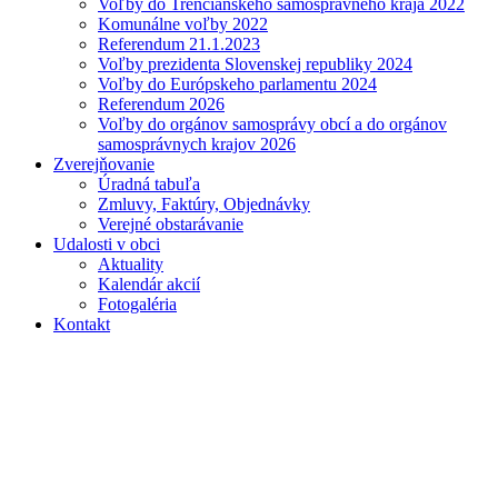
Voľby do Trenčianskeho samosprávneho kraja 2022
Komunálne voľby 2022
Referendum 21.1.2023
Voľby prezidenta Slovenskej republiky 2024
Voľby do Európskeho parlamentu 2024
Referendum 2026
Voľby do orgánov samosprávy obcí a do orgánov
samosprávnych krajov 2026
Zverejňovanie
Úradná tabuľa
Zmluvy, Faktúry, Objednávky
Verejné obstarávanie
Udalosti v obci
Aktuality
Kalendár akcií
Fotogaléria
Kontakt