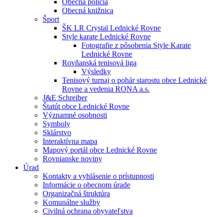
Obecná polícia
Obecná knižnica
Šport
ŠK LR Crystal Lednické Rovne
Style karate Lednické Rovne
Fotografie z pôsobenia Style Karate
Lednické Rovne
Rovňanská tenisová liga
Výsledky
Tenisový turnaj o pohár starostu obce Lednické
Rovne a vedenia RONA a.s.
J&E Schreiber
Štatút obce Lednické Rovne
Významné osobnosti
Symboly
Sklárstvo
Interaktívna mapa
Mapový portál obce Lednické Rovne
Rovnianske noviny
Úrad
Kontakty a vyhlásenie o prístupnosti
Informácie o obecnom úrade
Organizačná štruktúra
Komunálne služby
Civilná ochrana obyvateľstva