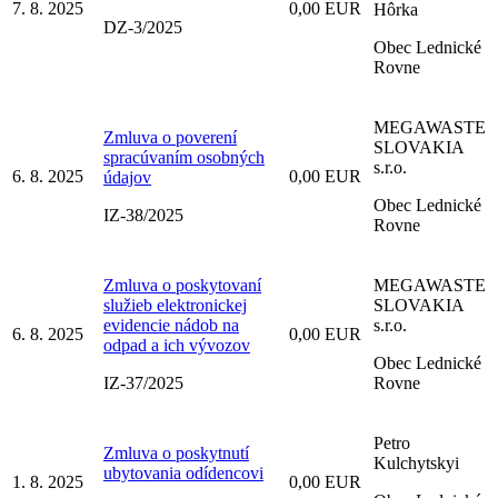
7. 8. 2025
0,00 EUR
Hôrka
DZ-3/2025
Obec Lednické
Rovne
MEGAWASTE
Zmluva o poverení
SLOVAKIA
spracúvaním osobných
s.r.o.
6. 8. 2025
0,00 EUR
údajov
Obec Lednické
IZ-38/2025
Rovne
Zmluva o poskytovaní
MEGAWASTE
služieb elektronickej
SLOVAKIA
evidencie nádob na
s.r.o.
6. 8. 2025
0,00 EUR
odpad a ich vývozov
Obec Lednické
IZ-37/2025
Rovne
Petro
Zmluva o poskytnutí
Kulchytskyi
ubytovania odídencovi
1. 8. 2025
0,00 EUR