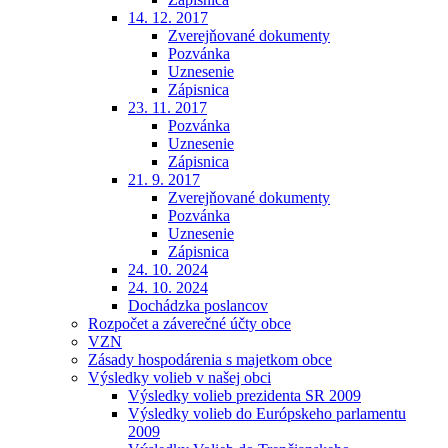
14. 12. 2017
Zverejňované dokumenty
Pozvánka
Uznesenie
Zápisnica
23. 11. 2017
Pozvánka
Uznesenie
Zápisnica
21. 9. 2017
Zverejňované dokumenty
Pozvánka
Uznesenie
Zápisnica
24. 10. 2024
24. 10. 2024
Dochádzka poslancov
Rozpočet a záverečné účty obce
VZN
Zásady hospodárenia s majetkom obce
Výsledky volieb v našej obci
Výsledky volieb prezidenta SR 2009
Výsledky volieb do Európskeho parlamentu
2009