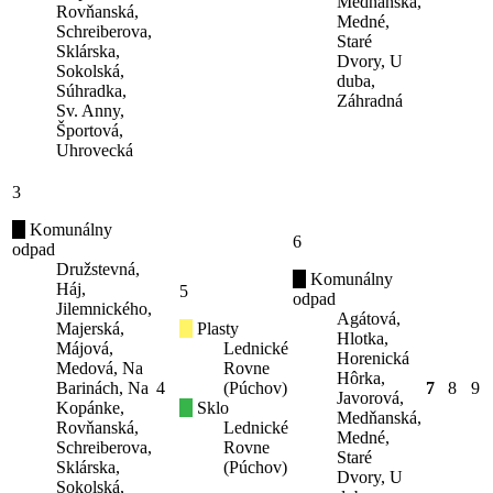
Medňanská,
Rovňanská,
Medné,
Schreiberova,
Staré
Sklárska,
Dvory, U
Sokolská,
duba,
Súhradka,
Záhradná
Sv. Anny,
Športová,
Uhrovecká
3
Komunálny
6
odpad
Družstevná,
Komunálny
Háj,
5
odpad
Jilemnického,
Agátová,
Majerská,
Plasty
Hlotka,
Májová,
Lednické
Horenická
Medová, Na
Rovne
Hôrka,
Barinách, Na
4
(Púchov)
7
8
9
Javorová,
Kopánke,
Sklo
Medňanská,
Rovňanská,
Lednické
Medné,
Schreiberova,
Rovne
Staré
Sklárska,
(Púchov)
Dvory, U
Sokolská,