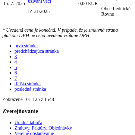
užívaní veci
15. 7. 2025
0,00 EUR
Obec Lednické
IZ-31/2025
Rovne
* Uvedená cena je konečná. V prípade, že je zmluvná strana
platcom DPH, je cena uvedená vrátane DPH.
prvá stránka
predchádzajúca stránka
3
4
5
6
7
ďalšia stránka
posledná stránka
Zobrazené
101
-
125
z 1548
Zverejňovanie
Úradná tabuľa
Zmluvy, Faktúry, Objednávky
Verejné obstarávanie