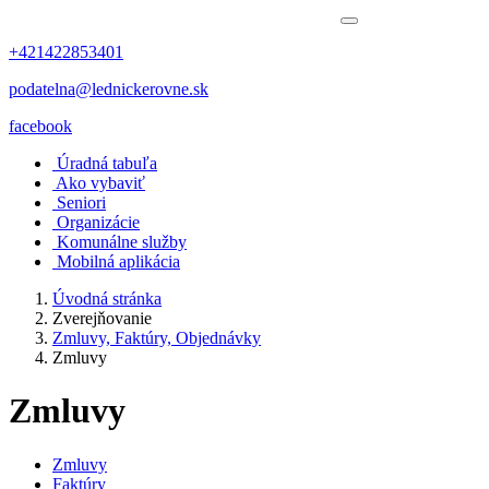
+421422853401
podatelna@lednickerovne.sk
facebook
Úradná tabuľa
Ako vybaviť
Seniori
Organizácie
Komunálne služby
Mobilná aplikácia
Úvodná stránka
Zverejňovanie
Zmluvy, Faktúry, Objednávky
Zmluvy
Zmluvy
Zmluvy
Faktúry