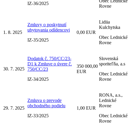
Obec Lednické
IZ-36/2025
Rovne
Lidiia
Zmluvy o poskytnutí
Kulchytska
ubytovania odídencovi
1. 8. 2025
0,00 EUR
Obec Lednické
IZ-35/2025
Rovne
Dodatok č. 750/CC/23-
Slovenská
D1 k Zmluve o úvere č.
sporiteľňa, a.s
350 000,00
30. 7. 2025
750/CC/23
EUR
Obec Lednické
IZ-34/2025
Rovne
RONA, a.s.,
Zmluva o prevode
Lednické
obchodného podielu
Rovne
29. 7. 2025
1,00 EUR
IZ-33/2025
Obec Lednické
Rovne