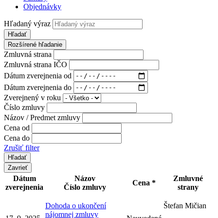
Objednávky
Hľadaný výraz
Hľadať
Rozšírené hľadanie
Zmluvná strana
Zmluvná strana IČO
Dátum zverejnenia od
Dátum zverejnenia do
Zverejnený v roku
Číslo zmluvy
Názov / Predmet zmluvy
Cena od
Cena do
Zrušiť filter
Zavrieť
Dátum
Názov
Zmluvné
Cena *
zverejnenia
Číslo zmluvy
strany
Dohoda o ukončení
Štefan Mičian
nájomnej zmluvy