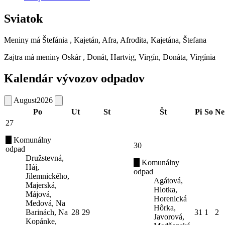
Sviatok
Meniny má
Štefánia
, Kajetán, Afra, Afrodita, Kajetána, Štefana
Zajtra má meniny
Oskár
, Donát, Hartvig, Virgín, Donáta, Virgínia
Kalendár vývozov odpadov
August
2026
Po
Ut
St
Št
Pi
So
Ne
27
Komunálny
30
odpad
Družstevná,
Komunálny
Háj,
odpad
Jilemnického,
Agátová,
Majerská,
Hlotka,
Májová,
Horenická
Medová, Na
Hôrka,
Barinách, Na
28
29
31
1
2
Javorová,
Kopánke,