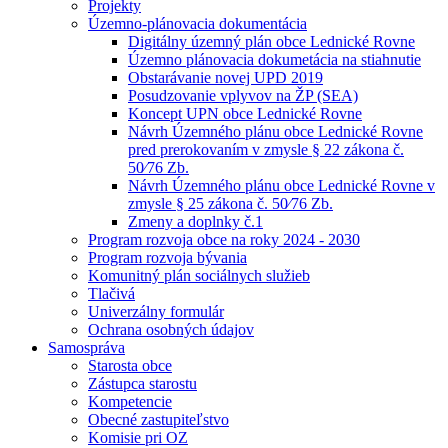
Projekty
Územno-plánovacia dokumentácia
Digitálny územný plán obce Lednické Rovne
Územno plánovacia dokumetácia na stiahnutie
Obstarávanie novej UPD 2019
Posudzovanie vplyvov na ŽP (SEA)
Koncept UPN obce Lednické Rovne
Návrh Územného plánu obce Lednické Rovne
pred prerokovaním v zmysle § 22 zákona č.
50⁄76 Zb.
Návrh Územného plánu obce Lednické Rovne v
zmysle § 25 zákona č. 50⁄76 Zb.
Zmeny a doplnky č.1
Program rozvoja obce na roky 2024 - 2030
Program rozvoja bývania
Komunitný plán sociálnych služieb
Tlačivá
Univerzálny formulár
Ochrana osobných údajov
Samospráva
Starosta obce
Zástupca starostu
Kompetencie
Obecné zastupiteľstvo
Komisie pri OZ