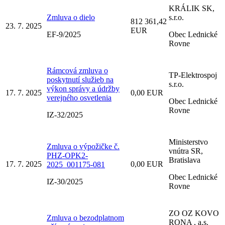
KRÁLIK SK,
Zmluva o dielo
s.r.o.
812 361,42
23. 7. 2025
EUR
EF-9/2025
Obec Lednické
Rovne
Rámcová zmluva o
TP-Elektrospoj
poskytnutí služieb na
s.r.o.
výkon správy a údržby
17. 7. 2025
0,00 EUR
verejného osvetlenia
Obec Lednické
Rovne
IZ-32/2025
Ministerstvo
Zmluva o výpožičke č.
vnútra SR,
PHZ-OPK2-
Bratislava
17. 7. 2025
0,00 EUR
2025_001175-081
Obec Lednické
IZ-30/2025
Rovne
ZO OZ KOVO
Zmluva o bezodplatnom
RONA , a.s.