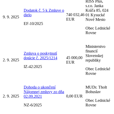
RISS Plus,
s.r.o. Janka
Dodatok č. 5 k Zmluve o
Kráľa 85, 024
740 032,46
dielo
01 Kysucké
9. 9. 2025
EUR
Nové Mesto
EF-10/2025
Obec Lednické
Rovne
Ministerstvo
financií
Zmluva o poskytnutí
Slovenskej
45 000,00
dotácie č. 2025/1214
2. 9. 2025
republiky
EUR
IZ-42:2025
Obec Lednické
Rovne
Dohoda o ukončení
MUDr. Tholt
Nájomnej zmluvy zo dňa
Bohuslav
2. 9. 2025
0,00 EUR
02.09.2021
Obec Lednické
NZ-6/2025
Rovne