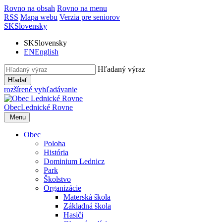
Rovno na obsah
Rovno na menu
RSS
Mapa webu
Verzia pre seniorov
SK
Slovensky
SK
Slovensky
EN
English
Hľadaný výraz
Hľadať
rozšírené vyhľadávanie
Obec
Lednické Rovne
Menu
Obec
Poloha
História
Dominium Lednicz
Park
Školstvo
Organizácie
Materská škola
Základná škola
Hasiči