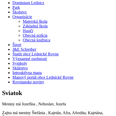
Dominium Lednicz
Park
Školstvo
Organizácie
Materská škola
Základná škola
Hasiči
Obecná polícia
Obecná knižnica
Šport
J&E Schreiber
Štatút obce Lednické Rovne
Významné osobnosti
Symboly
Sklárstvo
Interaktívna mapa
Mapový portál obce Lednické Rovne
Rovnianske noviny
Sviatok
Meniny má
Jozefína
, Nehoslav, Jozefa
Zajtra má meniny
Štefánia
, Kajetán, Afra, Afrodita, Kajetána,