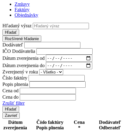
Zmluvy
Faktúry
Objednávky
Hľadaný výraz
Hľadať
Rozšírené hľadanie
Dodávateľ
IČO Dodávatelia
Dátum zverejnenia od
Dátum zverejnenia do
Zverejnený v roku
Číslo faktúry
Popis plnenia
Cena od
Cena do
Zrušiť filter
Zavrieť
Dátum
Číslo faktúry
Cena
Dodávateľ
zverejnenia
Popis plnenia
*
Odberateľ