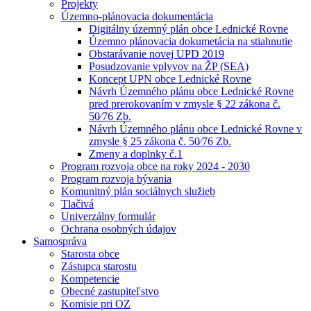
Projekty
Územno-plánovacia dokumentácia
Digitálny územný plán obce Lednické Rovne
Územno plánovacia dokumetácia na stiahnutie
Obstarávanie novej UPD 2019
Posudzovanie vplyvov na ŽP (SEA)
Koncept UPN obce Lednické Rovne
Návrh Územného plánu obce Lednické Rovne
pred prerokovaním v zmysle § 22 zákona č.
50⁄76 Zb.
Návrh Územného plánu obce Lednické Rovne v
zmysle § 25 zákona č. 50⁄76 Zb.
Zmeny a doplnky č.1
Program rozvoja obce na roky 2024 - 2030
Program rozvoja bývania
Komunitný plán sociálnych služieb
Tlačivá
Univerzálny formulár
Ochrana osobných údajov
Samospráva
Starosta obce
Zástupca starostu
Kompetencie
Obecné zastupiteľstvo
Komisie pri OZ