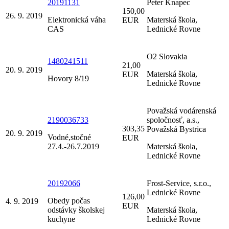
20191131
Peter Knapec
150,00
26. 9. 2019
Elektronická váha
Materská škola,
EUR
CAS
Lednické Rovne
O2 Slovakia
1480241511
21,00
20. 9. 2019
Materská škola,
EUR
Hovory 8/19
Lednické Rovne
Považská vodárenská
2190036733
spoločnosť, a.s.,
303,35
Považská Bystrica
20. 9. 2019
Vodné,stočné
EUR
27.4.-26.7.2019
Materská škola,
Lednické Rovne
20192066
Frost-Service, s.r.o.,
Lednické Rovne
126,00
Obedy počas
4. 9. 2019
EUR
odstávky školskej
Materská škola,
kuchyne
Lednické Rovne