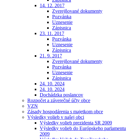
14. 12. 2017
Zverejňované dokumenty
Pozvánka
Uznesenie
Zápisnica
23. 11. 2017
Pozvánka
Uznesenie
Zápisnica
21. 9. 2017
Zverejňované dokumenty
Pozvánka
Uznesenie
Zápisnica
24. 10. 2024
24. 10. 2024
Dochádzka poslancov
Rozpočet a záverečné účty obce
VZN
Zásady hospodárenia s majetkom obce
Výsledky volieb v našej obci
Výsledky volieb prezidenta SR 2009
Výsledky volieb do Európskeho parlamentu
2009