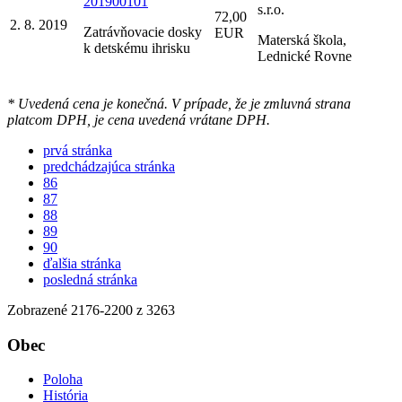
201900101
s.r.o.
72,00
2. 8. 2019
Zatrávňovacie dosky
EUR
Materská škola,
k detskému ihrisku
Lednické Rovne
* Uvedená cena je konečná. V prípade, že je zmluvná strana
platcom DPH, je cena uvedená vrátane DPH.
prvá stránka
predchádzajúca stránka
86
87
88
89
90
ďalšia stránka
posledná stránka
Zobrazené
2176
-
2200
z 3263
Obec
Poloha
História