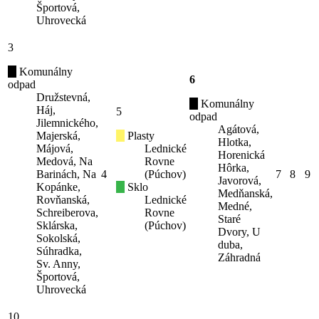
Športová,
Uhrovecká
3
Komunálny
6
odpad
Družstevná,
Komunálny
Háj,
5
odpad
Jilemnického,
Agátová,
Majerská,
Plasty
Hlotka,
Májová,
Lednické
Horenická
Medová, Na
Rovne
Hôrka,
Barinách, Na
4
(Púchov)
7
8
9
Javorová,
Kopánke,
Sklo
Medňanská,
Rovňanská,
Lednické
Medné,
Schreiberova,
Rovne
Staré
Sklárska,
(Púchov)
Dvory, U
Sokolská,
duba,
Súhradka,
Záhradná
Sv. Anny,
Športová,
Uhrovecká
10