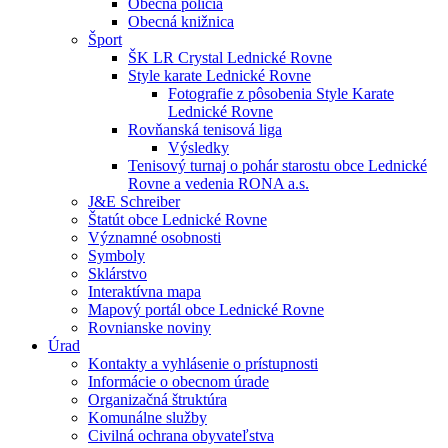
Obecná polícia
Obecná knižnica
Šport
ŠK LR Crystal Lednické Rovne
Style karate Lednické Rovne
Fotografie z pôsobenia Style Karate
Lednické Rovne
Rovňanská tenisová liga
Výsledky
Tenisový turnaj o pohár starostu obce Lednické
Rovne a vedenia RONA a.s.
J&E Schreiber
Štatút obce Lednické Rovne
Významné osobnosti
Symboly
Sklárstvo
Interaktívna mapa
Mapový portál obce Lednické Rovne
Rovnianske noviny
Úrad
Kontakty a vyhlásenie o prístupnosti
Informácie o obecnom úrade
Organizačná štruktúra
Komunálne služby
Civilná ochrana obyvateľstva