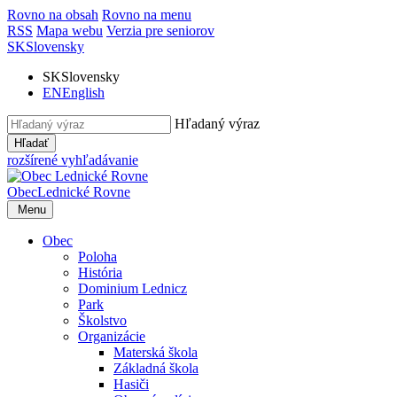
Rovno na obsah
Rovno na menu
RSS
Mapa webu
Verzia pre seniorov
SK
Slovensky
SK
Slovensky
EN
English
Hľadaný výraz
Hľadať
rozšírené vyhľadávanie
Obec
Lednické Rovne
Menu
Obec
Poloha
História
Dominium Lednicz
Park
Školstvo
Organizácie
Materská škola
Základná škola
Hasiči