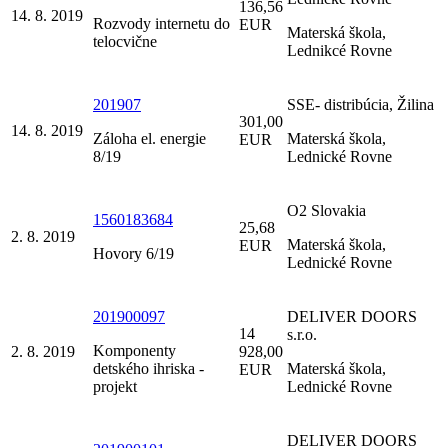
136,56
14. 8. 2019
Rozvody internetu do
EUR
Materská škola,
telocvične
Lednikcé Rovne
201907
SSE- distribúcia, Žilina
301,00
14. 8. 2019
Záloha el. energie
Materská škola,
EUR
8/19
Lednické Rovne
O2 Slovakia
1560183684
25,68
2. 8. 2019
Materská škola,
EUR
Hovory 6/19
Lednické Rovne
201900097
DELIVER DOORS
14
s.r.o.
Komponenty
2. 8. 2019
928,00
detského ihriska -
Materská škola,
EUR
projekt
Lednické Rovne
DELIVER DOORS