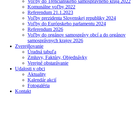
Voľby do Trenčianskeho samosprávneho kraja 2022
Komunálne voľby 2022
Referendum 21.1.2023
Voľby prezidenta Slovenskej republiky 2024
Voľby do Európskeho parlamentu 2024
Referendum 2026
Voľby do orgánov samosprávy obcí a do orgánov
samosprávnych krajov 2026
Zverejňovanie
Úradná tabuľa
Zmluvy, Faktúry, Objednávky
Verejné obstarávanie
Udalosti v obci
Aktuality
Kalendár akcií
Fotogaléria
Kontakt