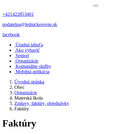
+421422853401
podatelna@lednickerovne.sk
facebook
Úradná tabuľa
Ako vybaviť
Seniori
Organizácie
Komunálne služby
Mobilná aplikácia
Úvodná stránka
Obec
Organizácie
Materská škola
Zmluvy, faktúry, objednávky
Faktúry
Faktúry