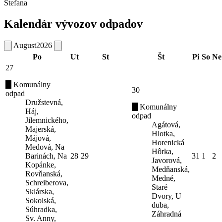
Štefana
Kalendár vývozov odpadov
August
2026
Po
Ut
St
Št
Pi
So
Ne
27
Komunálny
30
odpad
Družstevná,
Komunálny
Háj,
odpad
Jilemnického,
Agátová,
Majerská,
Hlotka,
Májová,
Horenická
Medová, Na
Hôrka,
Barinách, Na
28
29
31
1
2
Javorová,
Kopánke,
Medňanská,
Rovňanská,
Medné,
Schreiberova,
Staré
Sklárska,
Dvory, U
Sokolská,
duba,
Súhradka,
Záhradná
Sv. Anny,