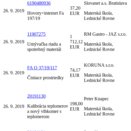
6190480936
Slovanet a.s. Bratislava
37,20
26. 9. 2019
Hovory+internet Fa
Materská škola,
EUR
197/19
Lednické Rovne
11907275
RM Gastro - JAZ s.r.o.
1
26. 9. 2019
712,12
Umývačka riadu a
Materská škola,
EUR
spotrebný materiál
Lednické Rovne
KORUNA s.r.o.
FA O 37/19/117
74,17
26. 9. 2019
Materská škola,
EUR
Čistiace prostriedky
Lednické Rovne
20191130
Peter Knapec
198,00
Kalibrácia teplomerov
26. 9. 2019
Materská škola,
EUR
a nový vlhkomer s
Lednické Rovne
teplomerom