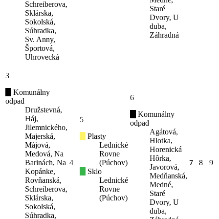
Schreiberova,
Staré
Sklárska,
Dvory, U
Sokolská,
duba,
Súhradka,
Záhradná
Sv. Anny,
Športová,
Uhrovecká
3
Komunálny
6
odpad
Družstevná,
Komunálny
Háj,
5
odpad
Jilemnického,
Agátová,
Majerská,
Plasty
Hlotka,
Májová,
Lednické
Horenická
Medová, Na
Rovne
Hôrka,
Barinách, Na
4
(Púchov)
7
8
9
Javorová,
Kopánke,
Sklo
Medňanská,
Rovňanská,
Lednické
Medné,
Schreiberova,
Rovne
Staré
Sklárska,
(Púchov)
Dvory, U
Sokolská,
duba,
Súhradka,