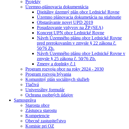
Projekty
Územno-plánovacia dokumentácia
Digitálny územný plán obce Lednické Rovne
Územno plánovacia dokumetácia na stiahnutie
Obstarávanie novej UPD 2019
Posudzovanie vplyvov na ŽP (SEA)
Koncept UPN obce Lednické Rovne
Návrh Územného plánu obce Lednické Rovne
pred prerokovaním v zmysle § 22 zákona č.
50⁄76 Zb.
Návrh Územného plánu obce Lednické Rovne v
zmysle § 25 zákona č. 50⁄76 Zb.
Zmeny a doplnky č.1
Program rozvoja obce na roky 2024 - 2030
Program rozvoja bývania
Komunitný plán sociálnych služieb
Tlačivá
Univerzálny formulár
Ochrana osobných údajov
Samospráva
Starosta obce
Zástupca starostu
Kompetencie
Obecné zastupiteľstvo
Komisie pri OZ