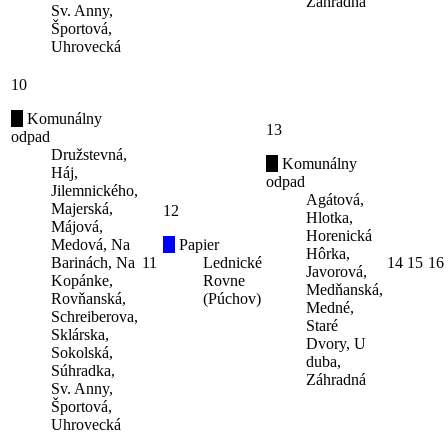
Záhradná
Sv. Anny,
Športová,
Uhrovecká
10
Komunálny
13
odpad
Družstevná,
Komunálny
Háj,
odpad
Jilemnického,
Agátová,
Majerská,
12
Hlotka,
Májová,
Horenická
Medová, Na
Papier
Hôrka,
Barinách, Na
11
Lednické
14
15
16
Javorová,
Kopánke,
Rovne
Medňanská,
Rovňanská,
(Púchov)
Medné,
Schreiberova,
Staré
Sklárska,
Dvory, U
Sokolská,
duba,
Súhradka,
Záhradná
Sv. Anny,
Športová,
Uhrovecká