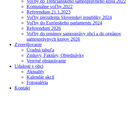
Voľby do Trenčianskeho samosprávneho kraja 2022
Komunálne voľby 2022
Referendum 21.1.2023
Voľby prezidenta Slovenskej republiky 2024
Voľby do Európskeho parlamentu 2024
Referendum 2026
Voľby do orgánov samosprávy obcí a do orgánov
samosprávnych krajov 2026
Zverejňovanie
Úradná tabuľa
Zmluvy, Faktúry, Objednávky
Verejné obstarávanie
Udalosti v obci
Aktuality
Kalendár akcií
Fotogaléria
Kontakt