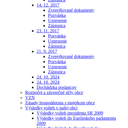
14. 12. 2017
Zverejňované dokumenty
Pozvánka
Uznesenie
Zápisnica
23. 11. 2017
Pozvánka
Uznesenie
Zápisnica
21. 9. 2017
Zverejňované dokumenty
Pozvánka
Uznesenie
Zápisnica
24. 10. 2024
24. 10. 2024
Dochádzka poslancov
Rozpočet a záverečné účty obce
VZN
Zásady hospodárenia s majetkom obce
Výsledky volieb v našej obci
Výsledky volieb prezidenta SR 2009
Výsledky volieb do Európskeho parlamentu
2009