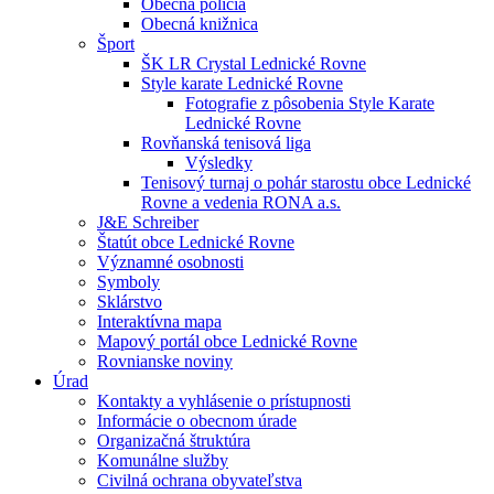
Obecná polícia
Obecná knižnica
Šport
ŠK LR Crystal Lednické Rovne
Style karate Lednické Rovne
Fotografie z pôsobenia Style Karate
Lednické Rovne
Rovňanská tenisová liga
Výsledky
Tenisový turnaj o pohár starostu obce Lednické
Rovne a vedenia RONA a.s.
J&E Schreiber
Štatút obce Lednické Rovne
Významné osobnosti
Symboly
Sklárstvo
Interaktívna mapa
Mapový portál obce Lednické Rovne
Rovnianske noviny
Úrad
Kontakty a vyhlásenie o prístupnosti
Informácie o obecnom úrade
Organizačná štruktúra
Komunálne služby
Civilná ochrana obyvateľstva