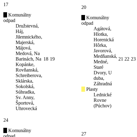
17
20
Komunálny
Komunálny
odpad
odpad
Družstevná,
Agátová,
Háj,
Hlotka,
Jilemnického,
Horenická
Majerská,
Hôrka,
Májová,
Javorová,
Medová, Na
Medňanská,
Barinách, Na
18
19
21
22
23
Medné,
Kopánke,
Staré
Rovňanská,
Dvory, U
Schreiberova,
duba,
Sklárska,
Záhradná
Sokolská,
Plasty
Súhradka,
Lednické
Sv. Anny,
Rovne
Športová,
(Púchov)
Uhrovecká
24
Komunálny
27
odpad