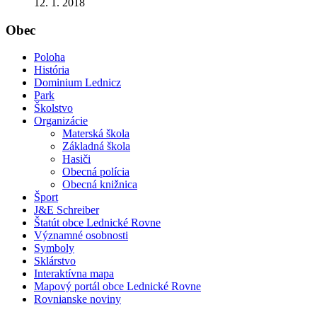
12. 1. 2018
Obec
Poloha
História
Dominium Lednicz
Park
Školstvo
Organizácie
Materská škola
Základná škola
Hasiči
Obecná polícia
Obecná knižnica
Šport
J&E Schreiber
Štatút obce Lednické Rovne
Významné osobnosti
Symboly
Sklárstvo
Interaktívna mapa
Mapový portál obce Lednické Rovne
Rovnianske noviny