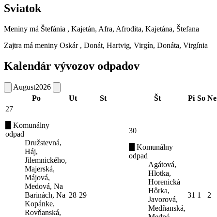
Sviatok
Meniny má
Štefánia
, Kajetán, Afra, Afrodita, Kajetána, Štefana
Zajtra má meniny
Oskár
, Donát, Hartvig, Virgín, Donáta, Virgínia
Kalendár vývozov odpadov
August
2026
Po
Ut
St
Št
Pi
So
Ne
27
Komunálny
30
odpad
Družstevná,
Komunálny
Háj,
odpad
Jilemnického,
Agátová,
Majerská,
Hlotka,
Májová,
Horenická
Medová, Na
Hôrka,
Barinách, Na
28
29
31
1
2
Javorová,
Kopánke,
Medňanská,
Rovňanská,
Medné,