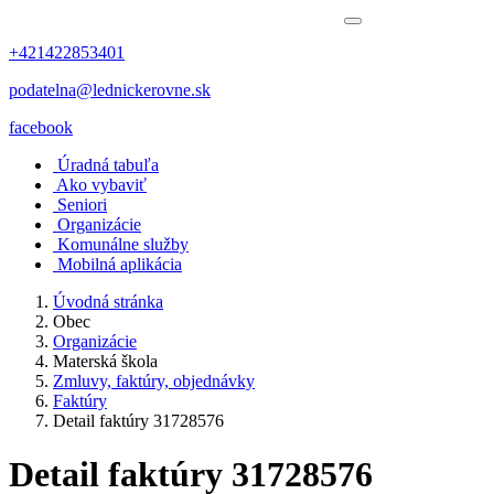
+421422853401
podatelna@lednickerovne.sk
facebook
Úradná tabuľa
Ako vybaviť
Seniori
Organizácie
Komunálne služby
Mobilná aplikácia
Úvodná stránka
Obec
Organizácie
Materská škola
Zmluvy, faktúry, objednávky
Faktúry
Detail faktúry 31728576
Detail faktúry 31728576