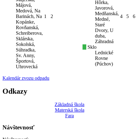
Hôrka,
Májová,
Javorová,
Medová, Na
Medňanská,
Barinách, Na
1
2
4
5
6
Medné,
Kopánke,
Staré
Rovňanská,
Dvory, U
Schreiberova,
duba,
Sklárska,
Záhradná
Sokolská,
Sklo
Súhradka,
Lednické
Sv. Anny,
Rovne
Športová,
(Púchov)
Uhrovecká
Kalendár zvozu odpadu
Odkazy
Základná škola
Materská škola
Fara
Návštevnosť