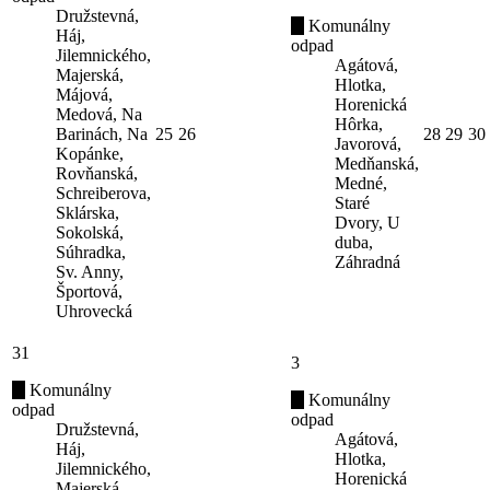
Družstevná,
Komunálny
Háj,
odpad
Jilemnického,
Agátová,
Majerská,
Hlotka,
Májová,
Horenická
Medová, Na
Hôrka,
Barinách, Na
25
26
28
29
30
Javorová,
Kopánke,
Medňanská,
Rovňanská,
Medné,
Schreiberova,
Staré
Sklárska,
Dvory, U
Sokolská,
duba,
Súhradka,
Záhradná
Sv. Anny,
Športová,
Uhrovecká
31
3
Komunálny
Komunálny
odpad
odpad
Družstevná,
Agátová,
Háj,
Hlotka,
Jilemnického,
Horenická
Majerská,