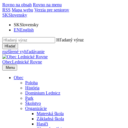
Rovno na obsah
Rovno na menu
RSS
Mapa webu
Verzia pre seniorov
SK
Slovensky
SK
Slovensky
EN
English
Hľadaný výraz
Hľadať
rozšírené vyhľadávanie
Obec
Lednické Rovne
Menu
Obec
Poloha
História
Dominium Lednicz
Park
Školstvo
Organizácie
Materská škola
Základná škola
Hasiči