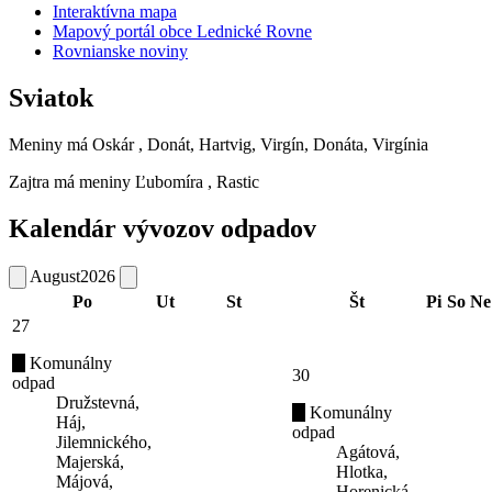
Interaktívna mapa
Mapový portál obce Lednické Rovne
Rovnianske noviny
Sviatok
Meniny má
Oskár
, Donát, Hartvig, Virgín, Donáta, Virgínia
Zajtra má meniny
Ľubomíra
, Rastic
Kalendár vývozov odpadov
August
2026
Po
Ut
St
Št
Pi
So
Ne
27
Komunálny
30
odpad
Družstevná,
Komunálny
Háj,
odpad
Jilemnického,
Agátová,
Majerská,
Hlotka,
Májová,
Horenická