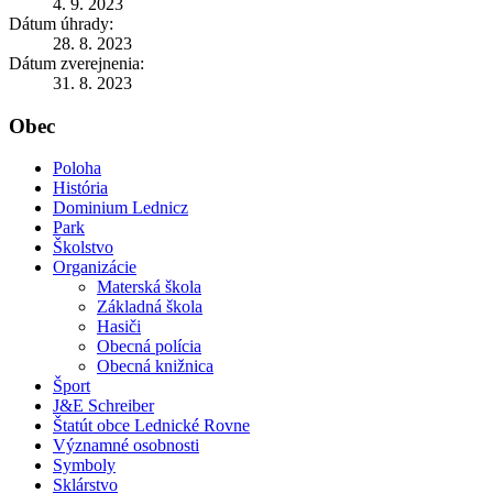
4. 9. 2023
Dátum úhrady:
28. 8. 2023
Dátum zverejnenia:
31. 8. 2023
Obec
Poloha
História
Dominium Lednicz
Park
Školstvo
Organizácie
Materská škola
Základná škola
Hasiči
Obecná polícia
Obecná knižnica
Šport
J&E Schreiber
Štatút obce Lednické Rovne
Významné osobnosti
Symboly
Sklárstvo