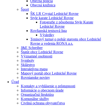
Obecná polícia
Obecná knižnica
Šport
ŠK LR Crystal Lednické Rovne
Style karate Lednické Rovne
Fotografie z pôsobenia Style Karate
Lednické Rovne
Rovňanská tenisová liga
Výsledky
Tenisový turnaj o pohár starostu obce Lednické
Rovne a vedenia RONA a.s.
J&E Schreiber
Štatút obce Lednické Rovne
Významné osobnosti
Symboly
Sklárstvo
Interaktívna mapa
Mapový portál obce Lednické Rovne
Rovnianske noviny
Úrad
Kontakty a vyhlásenie o prístupnosti
Informácie o obecnom úrade
Organizačná štruktúra
Komunálne služby
Civilná ochrana obyvateľstva