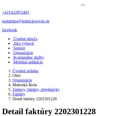
+421422853401
podatelna@lednickerovne.sk
facebook
Úradná tabuľa
Ako vybaviť
Seniori
Organizácie
Komunálne služby
Mobilná aplikácia
Úvodná stránka
Obec
Organizácie
Materská škola
Zmluvy, faktúry, objednávky
Faktúry
Detail faktúry 2202301228
Detail faktúry 2202301228