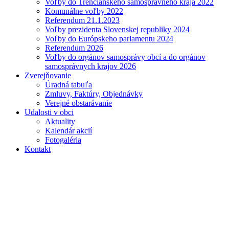
Voľby do Trenčianskeho samosprávneho kraja 2022
Komunálne voľby 2022
Referendum 21.1.2023
Voľby prezidenta Slovenskej republiky 2024
Voľby do Európskeho parlamentu 2024
Referendum 2026
Voľby do orgánov samosprávy obcí a do orgánov
samosprávnych krajov 2026
Zverejňovanie
Úradná tabuľa
Zmluvy, Faktúry, Objednávky
Verejné obstarávanie
Udalosti v obci
Aktuality
Kalendár akcií
Fotogaléria
Kontakt