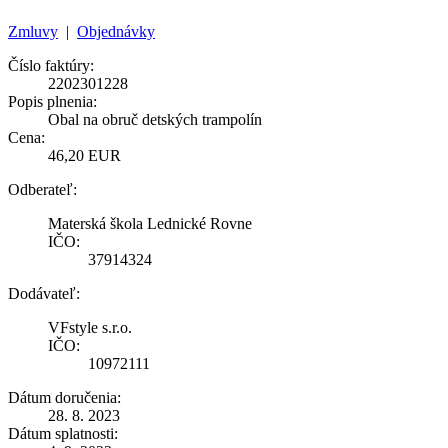
Zmluvy
|
Objednávky
Číslo faktúry:
2202301228
Popis plnenia:
Obal na obruč detských trampolín
Cena:
46,20 EUR
Odberateľ:
Materská škola Lednické Rovne
IČO:
37914324
Dodávateľ:
VFstyle s.r.o.
IČO:
10972111
Dátum doručenia:
28. 8. 2023
Dátum splatnosti: