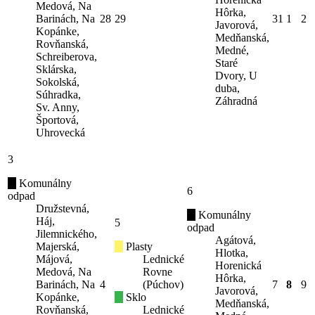
Medová, Na
Hôrka,
Barinách, Na
28
29
31
1
2
Javorová,
Kopánke,
Medňanská,
Rovňanská,
Medné,
Schreiberova,
Staré
Sklárska,
Dvory, U
Sokolská,
duba,
Súhradka,
Záhradná
Sv. Anny,
Športová,
Uhrovecká
3
Komunálny
6
odpad
Družstevná,
Komunálny
Háj,
5
odpad
Jilemnického,
Agátová,
Majerská,
Plasty
Hlotka,
Májová,
Lednické
Horenická
Medová, Na
Rovne
Hôrka,
Barinách, Na
4
(Púchov)
7
8
9
Javorová,
Kopánke,
Sklo
Medňanská,
Rovňanská,
Lednické