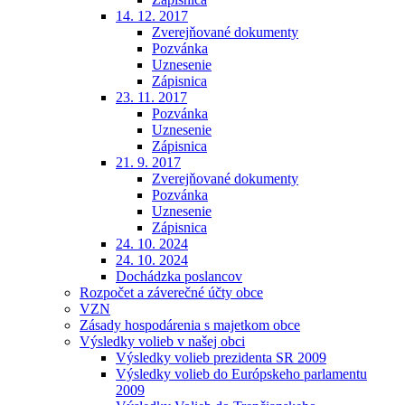
14. 12. 2017
Zverejňované dokumenty
Pozvánka
Uznesenie
Zápisnica
23. 11. 2017
Pozvánka
Uznesenie
Zápisnica
21. 9. 2017
Zverejňované dokumenty
Pozvánka
Uznesenie
Zápisnica
24. 10. 2024
24. 10. 2024
Dochádzka poslancov
Rozpočet a záverečné účty obce
VZN
Zásady hospodárenia s majetkom obce
Výsledky volieb v našej obci
Výsledky volieb prezidenta SR 2009
Výsledky volieb do Európskeho parlamentu
2009