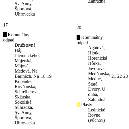
Záhradná
Sv. Anny,
Športová,
Uhrovecká
17
20
Komunálny
Komunálny
odpad
odpad
Družstevná,
Agátová,
Háj,
Hlotka,
Jilemnického,
Horenická
Majerská,
Hôrka,
Májová,
Javorová,
Medová, Na
Medňanská,
Barinách, Na
18
19
21
22
23
Medné,
Kopánke,
Staré
Rovňanská,
Dvory, U
Schreiberova,
duba,
Sklárska,
Záhradná
Sokolská,
Plasty
Súhradka,
Lednické
Sv. Anny,
Rovne
Športová,
(Púchov)
Uhrovecká