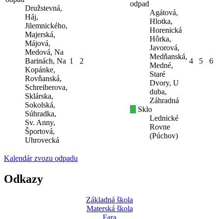
odpad
Družstevná,
Agátová,
Háj,
Hlotka,
Jilemnického,
Horenická
Majerská,
Hôrka,
Májová,
Javorová,
Medová, Na
Medňanská,
Barinách, Na
1
2
4
5
6
Medné,
Kopánke,
Staré
Rovňanská,
Dvory, U
Schreiberova,
duba,
Sklárska,
Záhradná
Sokolská,
Sklo
Súhradka,
Lednické
Sv. Anny,
Rovne
Športová,
(Púchov)
Uhrovecká
Kalendár zvozu odpadu
Odkazy
Základná škola
Materská škola
Fara