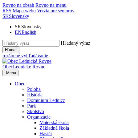
Rovno na obsah
Rovno na menu
RSS
Mapa webu
Verzia pre seniorov
SK
Slovensky
SK
Slovensky
EN
English
Hľadaný výraz
Hľadať
rozšírené vyhľadávanie
Obec
Lednické Rovne
Menu
Obec
Poloha
História
Dominium Lednicz
Park
Školstvo
Organizácie
Materská škola
Základná škola
Hasiči