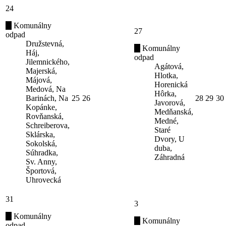
24
Komunálny
27
odpad
Družstevná,
Komunálny
Háj,
odpad
Jilemnického,
Agátová,
Majerská,
Hlotka,
Májová,
Horenická
Medová, Na
Hôrka,
Barinách, Na
25
26
28
29
30
Javorová,
Kopánke,
Medňanská,
Rovňanská,
Medné,
Schreiberova,
Staré
Sklárska,
Dvory, U
Sokolská,
duba,
Súhradka,
Záhradná
Sv. Anny,
Športová,
Uhrovecká
31
3
Komunálny
Komunálny
odpad