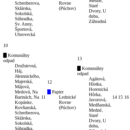
Medné,
Schreiberova,
Rovne
Staré
Sklárska,
(Púchov)
Dvory, U
Sokolská,
duba,
Súhradka,
Záhradná
Sv. Anny,
Športová,
Uhrovecká
10
Komunálny
13
odpad
Družstevná,
Komunálny
Háj,
odpad
Jilemnického,
Agátová,
Majerská,
12
Hlotka,
Májová,
Horenická
Medová, Na
Papier
Hôrka,
Barinách, Na
11
Lednické
14
15
16
Javorová,
Kopánke,
Rovne
Medňanská,
Rovňanská,
(Púchov)
Medné,
Schreiberova,
Staré
Sklárska,
Dvory, U
Sokolská,
duba,
Súhradka,