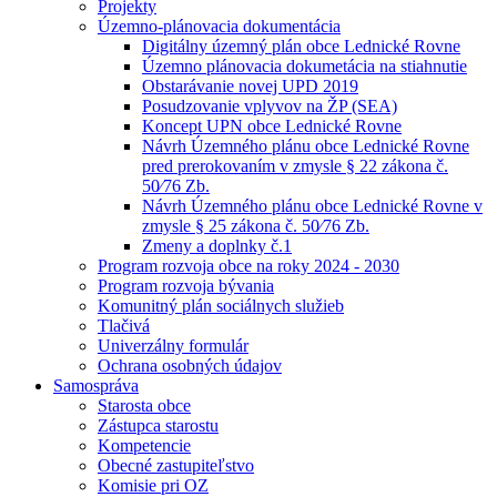
Projekty
Územno-plánovacia dokumentácia
Digitálny územný plán obce Lednické Rovne
Územno plánovacia dokumetácia na stiahnutie
Obstarávanie novej UPD 2019
Posudzovanie vplyvov na ŽP (SEA)
Koncept UPN obce Lednické Rovne
Návrh Územného plánu obce Lednické Rovne
pred prerokovaním v zmysle § 22 zákona č.
50⁄76 Zb.
Návrh Územného plánu obce Lednické Rovne v
zmysle § 25 zákona č. 50⁄76 Zb.
Zmeny a doplnky č.1
Program rozvoja obce na roky 2024 - 2030
Program rozvoja bývania
Komunitný plán sociálnych služieb
Tlačivá
Univerzálny formulár
Ochrana osobných údajov
Samospráva
Starosta obce
Zástupca starostu
Kompetencie
Obecné zastupiteľstvo
Komisie pri OZ