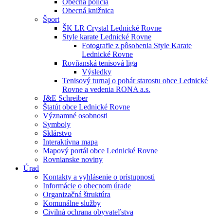
Obecná polícia
Obecná knižnica
Šport
ŠK LR Crystal Lednické Rovne
Style karate Lednické Rovne
Fotografie z pôsobenia Style Karate
Lednické Rovne
Rovňanská tenisová liga
Výsledky
Tenisový turnaj o pohár starostu obce Lednické
Rovne a vedenia RONA a.s.
J&E Schreiber
Štatút obce Lednické Rovne
Významné osobnosti
Symboly
Sklárstvo
Interaktívna mapa
Mapový portál obce Lednické Rovne
Rovnianske noviny
Úrad
Kontakty a vyhlásenie o prístupnosti
Informácie o obecnom úrade
Organizačná štruktúra
Komunálne služby
Civilná ochrana obyvateľstva