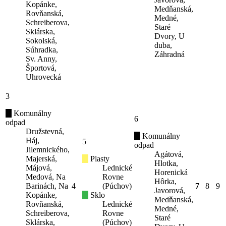
Kopánke,
Medňanská,
Rovňanská,
Medné,
Schreiberova,
Staré
Sklárska,
Dvory, U
Sokolská,
duba,
Súhradka,
Záhradná
Sv. Anny,
Športová,
Uhrovecká
3
Komunálny
6
odpad
Družstevná,
Komunálny
Háj,
5
odpad
Jilemnického,
Agátová,
Majerská,
Plasty
Hlotka,
Májová,
Lednické
Horenická
Medová, Na
Rovne
Hôrka,
Barinách, Na
4
(Púchov)
7
8
9
Javorová,
Kopánke,
Sklo
Medňanská,
Rovňanská,
Lednické
Medné,
Schreiberova,
Rovne
Staré
Sklárska,
(Púchov)