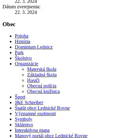
22. 3. 2024
Dátum zverejnenia:
22. 3. 2024
Obec
Poloha
História
Dominium Lednicz
Park
Školstvo
Organizácie
Materská škola
Základná škola
Hasiči
Obecná polícia
Obecná knižnica
Šport
J&E Schreiber
Štatút obce Lednické Rovne
Významné osobnosti
Symboly
Sklárstvo
Interaktívna mapa
Mapový portál obce Lednické Rovne