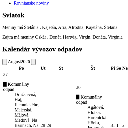
Rovnianske noviny
Sviatok
Meniny má
Štefánia
, Kajetán, Afra, Afrodita, Kajetána, Štefana
Zajtra má meniny
Oskár
, Donát, Hartvig, Virgín, Donáta, Virgínia
Kalendár vývozov odpadov
August
2026
Po
Ut
St
Št
Pi
So
Ne
27
Komunálny
30
odpad
Družstevná,
Komunálny
Háj,
odpad
Jilemnického,
Agátová,
Majerská,
Hlotka,
Májová,
Horenická
Medová, Na
Hôrka,
Barinách, Na
28
29
31
1
2
Javorová,