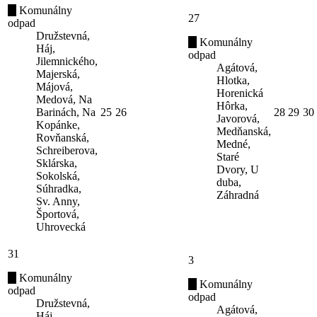
Komunálny
27
odpad
Družstevná,
Komunálny
Háj,
odpad
Jilemnického,
Agátová,
Majerská,
Hlotka,
Májová,
Horenická
Medová, Na
Hôrka,
Barinách, Na
25
26
28
29
30
Javorová,
Kopánke,
Medňanská,
Rovňanská,
Medné,
Schreiberova,
Staré
Sklárska,
Dvory, U
Sokolská,
duba,
Súhradka,
Záhradná
Sv. Anny,
Športová,
Uhrovecká
31
3
Komunálny
Komunálny
odpad
odpad
Družstevná,
Agátová,
Háj,