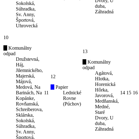
Dvory, U
Sokolská,
duba,
Súhradka,
Záhradná
Sv. Anny,
Športová,
Uhrovecká
10
Komunálny
13
odpad
Družstevná,
Komunálny
Háj,
odpad
Jilemnického,
Agátová,
Majerská,
12
Hlotka,
Májová,
Horenická
Medová, Na
Papier
Hôrka,
Barinách, Na
11
Lednické
14
15
16
Javorová,
Kopánke,
Rovne
Medňanská,
Rovňanská,
(Púchov)
Medné,
Schreiberova,
Staré
Sklárska,
Dvory, U
Sokolská,
duba,
Súhradka,
Záhradná
Sv. Anny,
Športová,