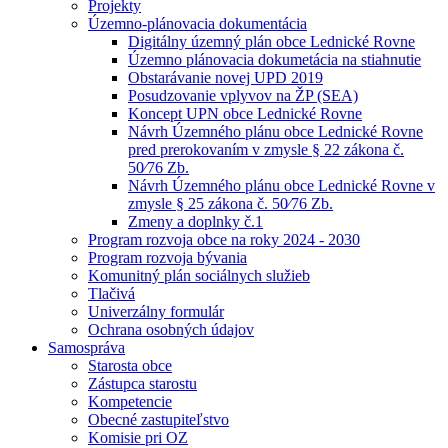
Projekty
Územno-plánovacia dokumentácia
Digitálny územný plán obce Lednické Rovne
Územno plánovacia dokumetácia na stiahnutie
Obstarávanie novej UPD 2019
Posudzovanie vplyvov na ŽP (SEA)
Koncept UPN obce Lednické Rovne
Návrh Územného plánu obce Lednické Rovne
pred prerokovaním v zmysle § 22 zákona č.
50⁄76 Zb.
Návrh Územného plánu obce Lednické Rovne v
zmysle § 25 zákona č. 50⁄76 Zb.
Zmeny a doplnky č.1
Program rozvoja obce na roky 2024 - 2030
Program rozvoja bývania
Komunitný plán sociálnych služieb
Tlačivá
Univerzálny formulár
Ochrana osobných údajov
Samospráva
Starosta obce
Zástupca starostu
Kompetencie
Obecné zastupiteľstvo
Komisie pri OZ