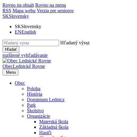
Rovno na obsah
Rovno na menu
RSS
Mapa webu
Verzia pre seniorov
SK
Slovensky
SK
Slovensky
EN
English
Hľadaný výraz
Hľadať
rozšírené vyhľadávanie
Obec
Lednické Rovne
Menu
Obec
Poloha
História
Dominium Lednicz
Park
Školstvo
Organizácie
Materská škola
Základná škola
Hasiči