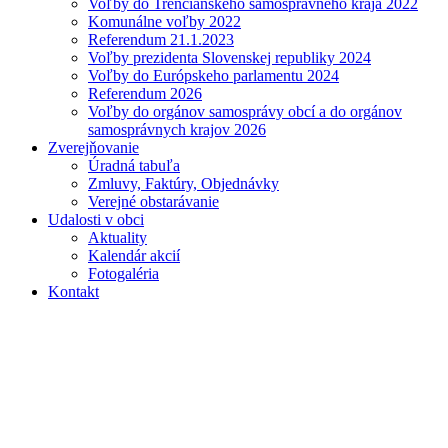
Voľby do Trenčianskeho samosprávneho kraja 2022
Komunálne voľby 2022
Referendum 21.1.2023
Voľby prezidenta Slovenskej republiky 2024
Voľby do Európskeho parlamentu 2024
Referendum 2026
Voľby do orgánov samosprávy obcí a do orgánov
samosprávnych krajov 2026
Zverejňovanie
Úradná tabuľa
Zmluvy, Faktúry, Objednávky
Verejné obstarávanie
Udalosti v obci
Aktuality
Kalendár akcií
Fotogaléria
Kontakt