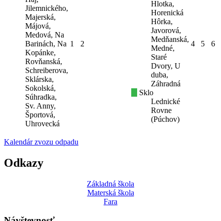
Hlotka,
Jilemnického,
Horenická
Majerská,
Hôrka,
Májová,
Javorová,
Medová, Na
Medňanská,
Barinách, Na
1
2
4
5
6
Medné,
Kopánke,
Staré
Rovňanská,
Dvory, U
Schreiberova,
duba,
Sklárska,
Záhradná
Sokolská,
Sklo
Súhradka,
Lednické
Sv. Anny,
Rovne
Športová,
(Púchov)
Uhrovecká
Kalendár zvozu odpadu
Odkazy
Základná škola
Materská škola
Fara
Návštevnosť