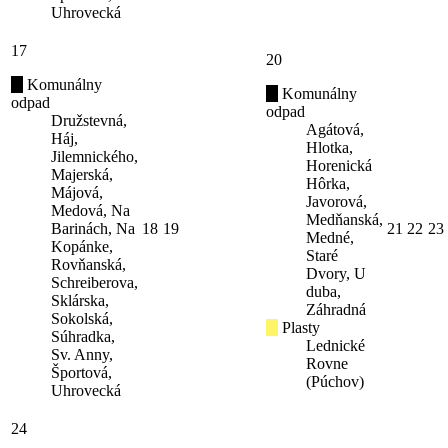
Uhrovecká
17
20
Komunálny
Komunálny
odpad
odpad
Družstevná,
Agátová,
Háj,
Hlotka,
Jilemnického,
Horenická
Majerská,
Hôrka,
Májová,
Javorová,
Medová, Na
Medňanská,
Barinách, Na
18
19
21
22
23
Medné,
Kopánke,
Staré
Rovňanská,
Dvory, U
Schreiberova,
duba,
Sklárska,
Záhradná
Sokolská,
Plasty
Súhradka,
Lednické
Sv. Anny,
Rovne
Športová,
(Púchov)
Uhrovecká
24