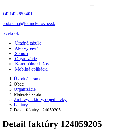
+421422853401
podatelna@lednickerovne.sk
facebook
Úradná tabuľa
Ako vybaviť
Seniori
Organizácie
Komunálne služby
Mobilná aplikácia
Úvodná stránka
Obec
Organizácie
Materská škola
Zmluvy, faktúry, objednávky
Faktúry
Detail faktúry 124059205
Detail faktúry 124059205