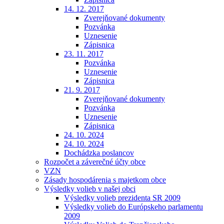
14. 12. 2017
Zverejňované dokumenty
Pozvánka
Uznesenie
Zápisnica
23. 11. 2017
Pozvánka
Uznesenie
Zápisnica
21. 9. 2017
Zverejňované dokumenty
Pozvánka
Uznesenie
Zápisnica
24. 10. 2024
24. 10. 2024
Dochádzka poslancov
Rozpočet a záverečné účty obce
VZN
Zásady hospodárenia s majetkom obce
Výsledky volieb v našej obci
Výsledky volieb prezidenta SR 2009
Výsledky volieb do Európskeho parlamentu
2009