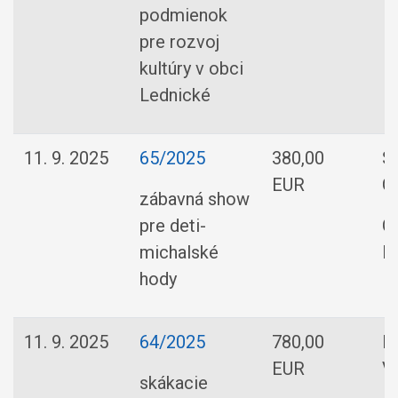
podmienok
pre rozvoj
kultúry v obci
Lednické
11. 9. 2025
65/2025
380,00
S
EUR
G
zábavná show
pre deti-
O
michalské
R
hody
11. 9. 2025
64/2025
780,00
H
EUR
V
skákacie