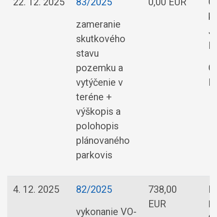
22. 12. 2025
83/2025
0,00 EUR
G
ka
zameranie
J
skutkového
P
stavu
pozemku a
O
vytýčenie v
R
teréne +
výškopis a
polohopis
plánovaného
parkovis
4. 12. 2025
82/2025
738,00
En
EUR
Ľ
vykonanie VO-