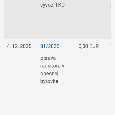
9
vývoz TKO
Va
O
R
4. 12. 2025
81/2025
0,00 EUR
T
Sl
oprava
S
radiátora v
3
obecnej
L
bytovke
R
O
R