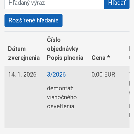
Hľadaný výraz
Hľadať
Rozšírené hľadanie
Číslo
Dátum
objednávky
D
zverejnenia
Popis plnenia
Cena *
O
14. 1. 2026
3/2026
0,00 EUR
T
E
demontáž
s.
vianočného
osvetlenia
O
R