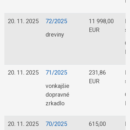
R
20. 11. 2025
72/2025
11 998,00
Pe
EUR
s.
dreviny
O
R
20. 11. 2025
71/2025
231,86
H
EUR
sp
vonkajšie
dopravné
O
zrkadlo
R
20. 11. 2025
70/2025
615,00
En