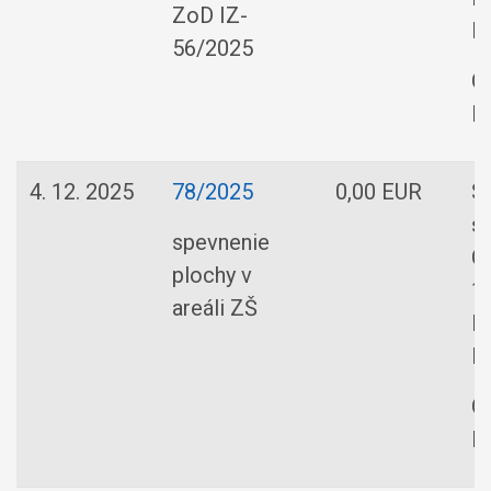
ZoD IZ-
B
56/2025
O
R
4. 12. 2025
78/2025
0,00 EUR
S
s.
spevnenie
Ci
plochy v
1
areáli ZŠ
L
R
O
R