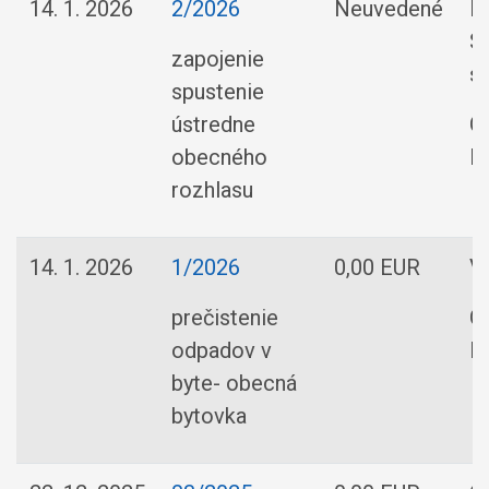
14. 1. 2026
2/2026
Neuvedené
E
S
zapojenie
s.
spustenie
ústredne
O
obecného
R
rozhlasu
14. 1. 2026
1/2026
0,00 EUR
V
prečistenie
O
odpadov v
R
byte- obecná
bytovka