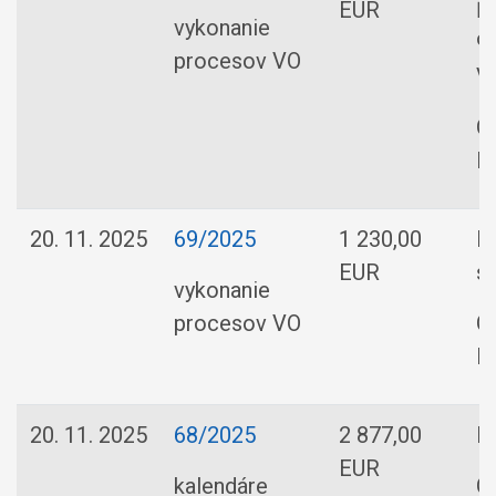
EUR
Ľ
vykonanie
9
procesov VO
Va
O
R
20. 11. 2025
69/2025
1 230,00
L
EUR
s.
vykonanie
procesov VO
O
R
20. 11. 2025
68/2025
2 877,00
Fo
EUR
kalendáre
O