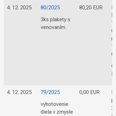
4. 12. 2025
80/2025
80,20 EUR
Da
P
3ks plakety s
T
venovaním
O
m
1
0
O
R
4. 12. 2025
79/2025
0,00 EUR
S
pr
vyhotovenie
2
diela v zmysle
D