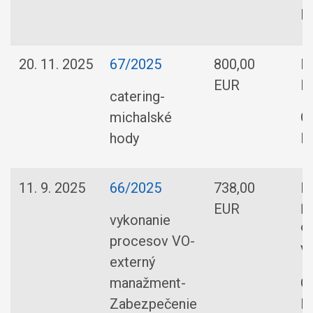
R
20. 11. 2025
67/2025
800,00
M
EUR
R
catering-
michalské
O
hody
R
11. 9. 2025
66/2025
738,00
En
EUR
Ľ
vykonanie
9
procesov VO-
Va
externý
manažment-
O
Zabezpečenie
R