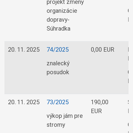
projekt zmeny
organizácie
O
dopravy-
R
Súhradka
20. 11. 2025
74/2025
0,00 EUR
In
K
znalecký
posudok
O
R
20. 11. 2025
73/2025
190,00
S
EUR
B
výkop jám pre
stromy
O