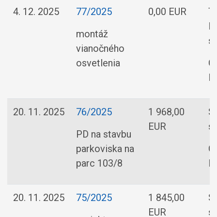
4. 12. 2025
77/2025
0,00 EUR
T
E
montáž
s.
vianočného
osvetlenia
O
R
20. 11. 2025
76/2025
1 968,00
S
EUR
s.
PD na stavbu
parkoviska na
O
parc 103/8
R
20. 11. 2025
75/2025
1 845,00
S
EUR
s.