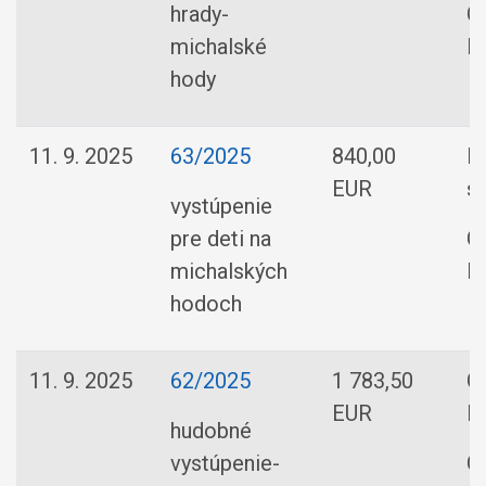
hrady-
O
michalské
R
hody
11. 9. 2025
63/2025
840,00
M
EUR
s.
vystúpenie
pre deti na
O
michalských
R
hodoch
11. 9. 2025
62/2025
1 783,50
O
EUR
R
hudobné
vystúpenie-
O