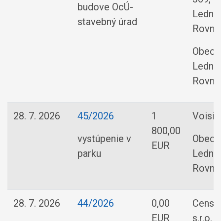
budove OcÚ-
Ledni
stavebný úrad
Rovne
Obec
Ledni
Rovne
28. 7. 2026
45/2026
1
Voisin
800,00
vystúpenie v
Obec
EUR
parku
Ledni
Rovne
28. 7. 2026
44/2026
0,00
Censt
EUR
s.r.o.