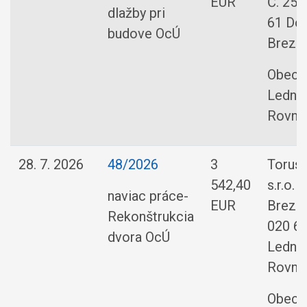
EUR
Č. 257
dlažby pri
61 Dol
budove OcÚ
Brezn
Obec
Ledni
Rovne
28. 7. 2026
48/2026
3
Torus 
542,40
s.r.o. 
naviac práce-
EUR
Brezni
Rekonštrukcia
020 6
dvora OcÚ
Ledni
Rovne
Obec