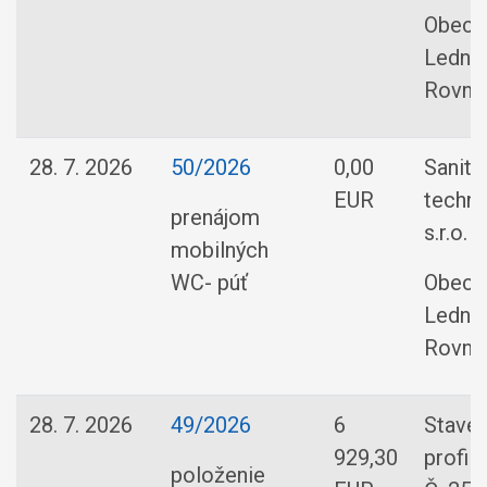
Obec
Ledni
Rovne
28. 7. 2026
50/2026
0,00
Sanita
EUR
techni
prenájom
s.r.o.
mobilných
WC- púť
Obec
Ledni
Rovne
28. 7. 2026
49/2026
6
Stave
929,30
profily 
položenie