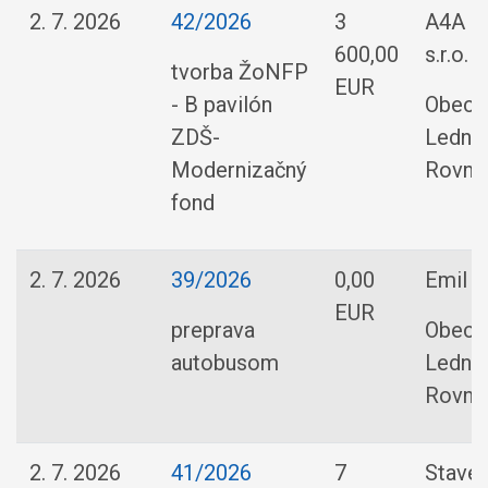
2. 7. 2026
42/2026
3
A4A Gr
600,00
s.r.o.
tvorba ŽoNFP
EUR
- B pavilón
Obec
ZDŠ-
Ledni
Modernizačný
Rovne
fond
2. 7. 2026
39/2026
0,00
Emil D
EUR
preprava
Obec
autobusom
Ledni
Rovne
2. 7. 2026
41/2026
7
Stave