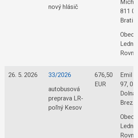
Michal
nový hlásič
811 0
Bratis
Obec
Ledni
Rovne
26. 5. 2026
33/2026
676,50
Emil D
EUR
97, 02
autobusová
Dolná
preprava LR-
Brezn
poľný Kesov
Obec
Ledni
Rovne