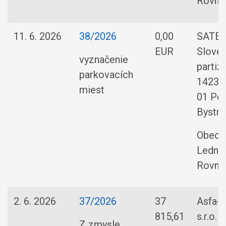
Rovne
11. 6. 2026
38/2026
0,00
SATES,
EUR
Slove
vyznačenie
partiz
parkovacích
1423/1
miest
01 Po
Bystri
Obec
Ledni
Rovne
2. 6. 2026
37/2026
37
Asfa-
815,61
s.r.o.
Z zmysle