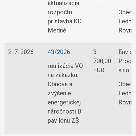
aktualizácia
rozpočtu
Obec
prístavba KD
Ledni
Medné
Rovne
2. 7. 2026
43/2026
3
Enviso
700,00
Procu
realizácia VO
EUR
s.r.o.
na zákazku:
Obnova a
Obec
zvýšenie
Ledni
energetickej
Rovne
náročnosti B
pavilónu ZŠ