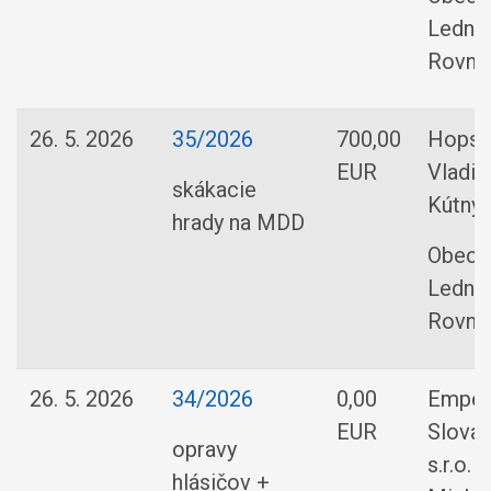
Ledni
Rovne
26. 5. 2026
35/2026
700,00
Hopsal
EUR
Vladim
skákacie
Kútny
hrady na MDD
Obec
Ledni
Rovne
26. 5. 2026
34/2026
0,00
Empe
EUR
Slovak
opravy
s.r.o.
hlásičov +