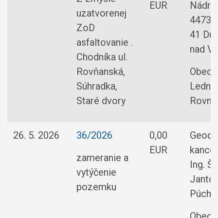
EUR
Nádra
uzatvorenej
4473/3
ZoD
41 Du
asfaltovanie .
nad V
Chodníka ul.
Rovňanská,
Obec
Súhradka,
Ledni
Staré dvory
Rovne
26. 5. 2026
36/2026
0,00
Geode
EUR
kancel
zameranie a
Ing. Š
vytýčenie
Jantoš
pozemku
Púcho
Obec