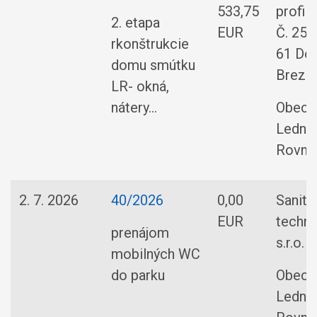
533,75
profily 
2. etapa
EUR
Č. 257
rkonštrukcie
61 Dol
domu smútku
Brezn
LR- okná,
nátery...
Obec
Ledni
Rovne
2. 7. 2026
40/2026
0,00
Sanita
EUR
techni
prenájom
s.r.o.
mobilných WC
do parku
Obec
Ledni