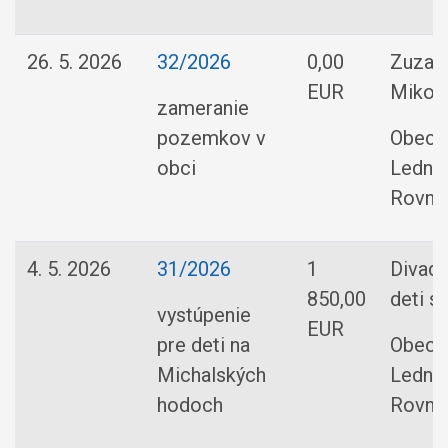
26. 5. 2026
32/2026
0,00
Zuzan
EUR
Mikov
zameranie
pozemkov v
Obec
obci
Ledni
Rovne
4. 5. 2026
31/2026
1
Divadl
850,00
deti s.r
vystúpenie
EUR
pre deti na
Obec
Michalských
Ledni
hodoch
Rovne