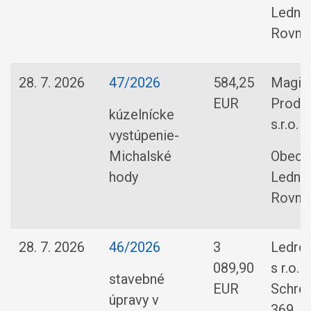
Ledni
Rovne
28. 7. 2026
47/2026
584,25
Magic
EUR
Produ
kúzelnícke
s.r.o.
vystúpenie-
Michalské
Obec
hody
Ledni
Rovne
28. 7. 2026
46/2026
3
Ledrov
089,90
s r.o.
stavebné
EUR
Schre
úpravy v
369, 0