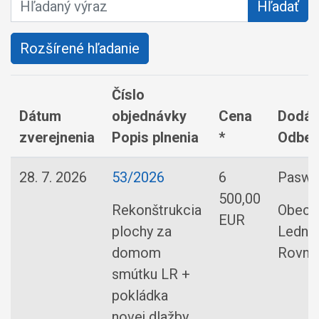
Hľadaný výraz
Hľadať
Rozšírené hľadanie
Číslo
Dátum
objednávky
Cena
Dodáv
zverejnenia
Popis plnenia
*
Odber
28. 7. 2026
53/2026
6
Paswell
500,00
Rekonštrukcia
Obec
EUR
plochy za
Ledni
domom
Rovne
smútku LR +
pokládka
novej dlažby