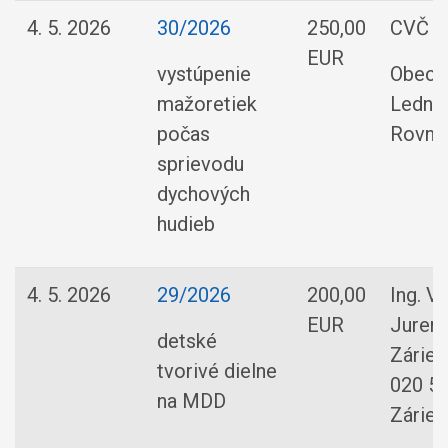
4. 5. 2026
30/2026
250,00
CVČ V
EUR
vystúpenie
Obec
mažoretiek
Ledni
počas
Rovne
sprievodu
dychových
hudieb
4. 5. 2026
29/2026
200,00
Ing. Vi
EUR
Juren
detské
Zárieč
tvorivé dielne
020 5
na MDD
Zárieč