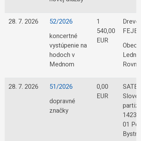
28. 7. 2026
52/2026
1
Drevo
540,00
FEJEŠ 
koncertné
EUR
vystúpenie na
Obec
hodoch v
Ledni
Mednom
Rovne
28. 7. 2026
51/2026
0,00
SATES,
EUR
Slove
dopravné
partiz
značky
1423/1
01 Po
Bystri