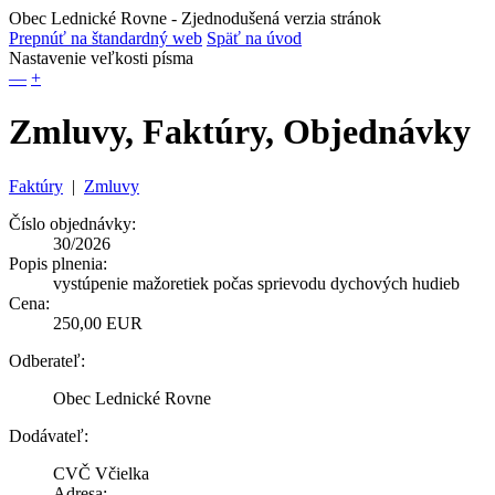
Obec Lednické Rovne
- Zjednodušená verzia stránok
Prepnúť na štandardný web
Späť na úvod
Nastavenie veľkosti písma
—
+
Zmluvy, Faktúry, Objednávky
Faktúry
|
Zmluvy
Číslo objednávky:
30/2026
Popis plnenia:
vystúpenie mažoretiek počas sprievodu dychových hudieb
Cena:
250,00 EUR
Odberateľ:
Obec Lednické Rovne
Dodávateľ:
CVČ Včielka
Adresa: