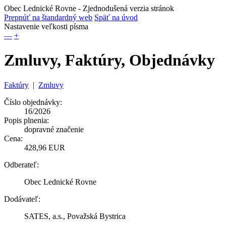
Obec Lednické Rovne
- Zjednodušená verzia stránok
Prepnúť na štandardný web
Späť na úvod
Nastavenie veľkosti písma
—
+
Zmluvy, Faktúry, Objednávky
Faktúry
|
Zmluvy
Číslo objednávky:
16/2026
Popis plnenia:
dopravné značenie
Cena:
428,96 EUR
Odberateľ:
Obec Lednické Rovne
Dodávateľ:
SATES, a.s., Považská Bystrica