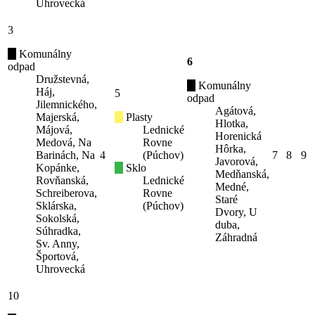
Uhrovecká
3
Komunálny
6
odpad
Družstevná,
Komunálny
Háj,
5
odpad
Jilemnického,
Agátová,
Majerská,
Plasty
Hlotka,
Májová,
Lednické
Horenická
Medová, Na
Rovne
Hôrka,
Barinách, Na
4
(Púchov)
7
8
9
Javorová,
Kopánke,
Sklo
Medňanská,
Rovňanská,
Lednické
Medné,
Schreiberova,
Rovne
Staré
Sklárska,
(Púchov)
Dvory, U
Sokolská,
duba,
Súhradka,
Záhradná
Sv. Anny,
Športová,
Uhrovecká
10