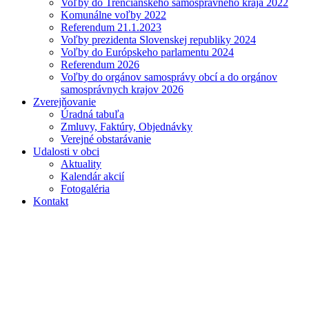
Voľby do Trenčianskeho samosprávneho kraja 2022
Komunálne voľby 2022
Referendum 21.1.2023
Voľby prezidenta Slovenskej republiky 2024
Voľby do Európskeho parlamentu 2024
Referendum 2026
Voľby do orgánov samosprávy obcí a do orgánov
samosprávnych krajov 2026
Zverejňovanie
Úradná tabuľa
Zmluvy, Faktúry, Objednávky
Verejné obstarávanie
Udalosti v obci
Aktuality
Kalendár akcií
Fotogaléria
Kontakt