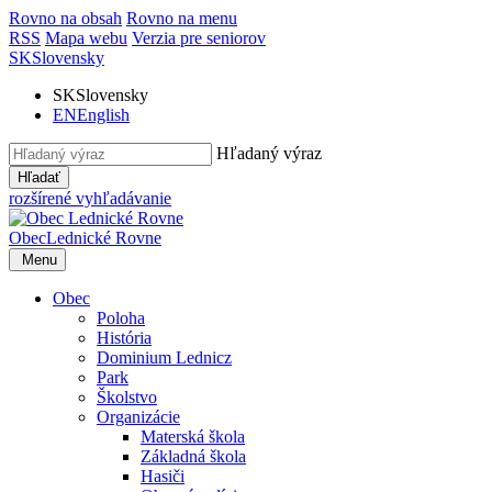
Rovno na obsah
Rovno na menu
RSS
Mapa webu
Verzia pre seniorov
SK
Slovensky
SK
Slovensky
EN
English
Hľadaný výraz
Hľadať
rozšírené vyhľadávanie
Obec
Lednické Rovne
Menu
Obec
Poloha
História
Dominium Lednicz
Park
Školstvo
Organizácie
Materská škola
Základná škola
Hasiči