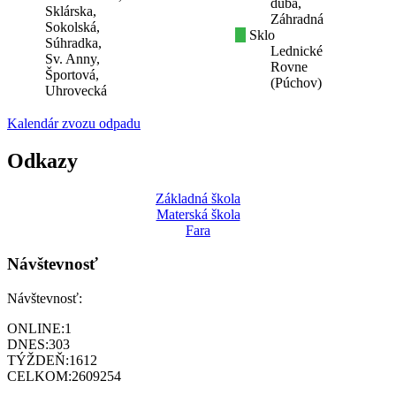
duba,
Sklárska,
Záhradná
Sokolská,
Sklo
Súhradka,
Lednické
Sv. Anny,
Rovne
Športová,
(Púchov)
Uhrovecká
Kalendár zvozu odpadu
Odkazy
Základná škola
Materská škola
Fara
Návštevnosť
Návštevnosť:
ONLINE:
1
DNES:
303
TÝŽDEŇ:
1612
CELKOM:
2609254