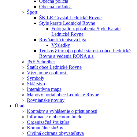
Obecná polícia
Obecná knižnica
Šport
ŠK LR Crystal Lednické Rovne
Style karate Lednické Rovne
Fotografie z pôsobenia Style Karate
Lednické Rovne
Rovňanská tenisová liga
Výsledky
Tenisový turnaj o pohár starostu obce Lednické
Rovne a vedenia RONA a.s.
J&E Schreiber
Štatút obce Lednické Rovne
Významné osobnosti
Symboly
Sklárstvo
Interaktívna mapa
Mapový portál obce Lednické Rovne
Rovnianske noviny
Úrad
Kontakty a vyhlásenie o prístupnosti
Informácie o obecnom úrade
Organizačná štruktúra
Komunálne služby
Civilná ochrana obyvateľstva