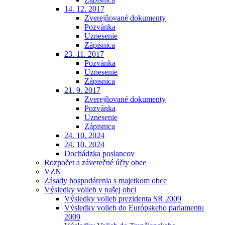
14. 12. 2017
Zverejňované dokumenty
Pozvánka
Uznesenie
Zápisnica
23. 11. 2017
Pozvánka
Uznesenie
Zápisnica
21. 9. 2017
Zverejňované dokumenty
Pozvánka
Uznesenie
Zápisnica
24. 10. 2024
24. 10. 2024
Dochádzka poslancov
Rozpočet a záverečné účty obce
VZN
Zásady hospodárenia s majetkom obce
Výsledky volieb v našej obci
Výsledky volieb prezidenta SR 2009
Výsledky volieb do Európskeho parlamentu
2009