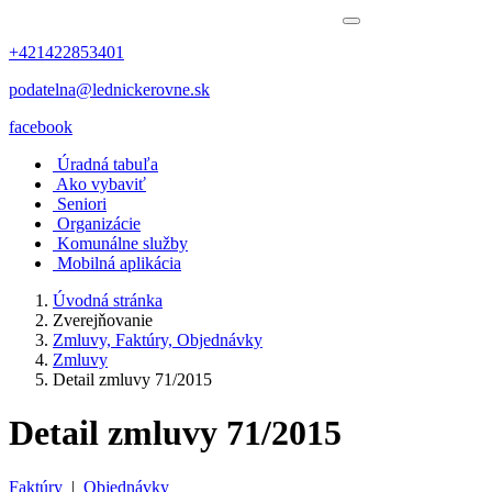
+421422853401
podatelna@lednickerovne.sk
facebook
Úradná tabuľa
Ako vybaviť
Seniori
Organizácie
Komunálne služby
Mobilná aplikácia
Úvodná stránka
Zverejňovanie
Zmluvy, Faktúry, Objednávky
Zmluvy
Detail zmluvy 71/2015
Detail zmluvy 71/2015
Faktúry
|
Objednávky