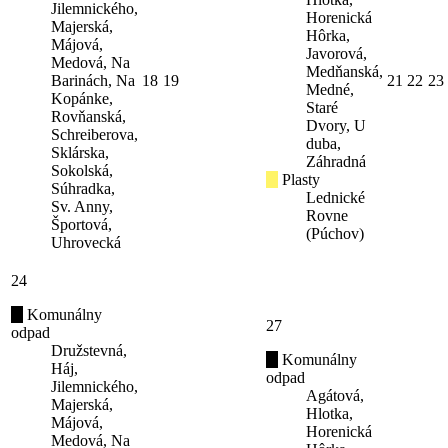
Jilemnického,
Horenická
Majerská,
Hôrka,
Májová,
Javorová,
Medová, Na
Medňanská,
Barinách, Na
18
19
21
22
23
Medné,
Kopánke,
Staré
Rovňanská,
Dvory, U
Schreiberova,
duba,
Sklárska,
Záhradná
Sokolská,
Plasty
Súhradka,
Lednické
Sv. Anny,
Rovne
Športová,
(Púchov)
Uhrovecká
24
Komunálny
27
odpad
Družstevná,
Komunálny
Háj,
odpad
Jilemnického,
Agátová,
Majerská,
Hlotka,
Májová,
Horenická
Medová, Na