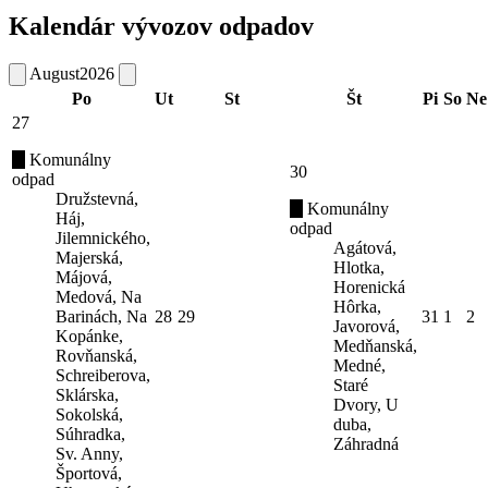
Kalendár vývozov odpadov
August
2026
Po
Ut
St
Št
Pi
So
Ne
27
Komunálny
30
odpad
Družstevná,
Komunálny
Háj,
odpad
Jilemnického,
Agátová,
Majerská,
Hlotka,
Májová,
Horenická
Medová, Na
Hôrka,
Barinách, Na
28
29
31
1
2
Javorová,
Kopánke,
Medňanská,
Rovňanská,
Medné,
Schreiberova,
Staré
Sklárska,
Dvory, U
Sokolská,
duba,
Súhradka,
Záhradná
Sv. Anny,
Športová,