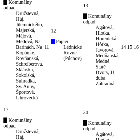
Komunálny
13
odpad
Družstevná,
Komunálny
Háj,
odpad
Jilemnického,
Agátová,
Majerská,
12
Hlotka,
Májová,
Horenická
Medová, Na
Papier
Hôrka,
Barinách, Na
11
Lednické
14
15
16
Javorová,
Kopánke,
Rovne
Medňanská,
Rovňanská,
(Púchov)
Medné,
Schreiberova,
Staré
Sklárska,
Dvory, U
Sokolská,
duba,
Súhradka,
Záhradná
Sv. Anny,
Športová,
Uhrovecká
17
20
Komunálny
Komunálny
odpad
odpad
Družstevná,
Agátová,
Háj,
Hlotka,