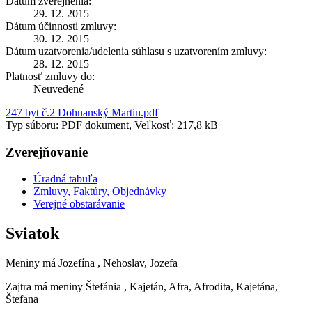
Dátum zverejnenia:
29. 12. 2015
Dátum účinnosti zmluvy:
30. 12. 2015
Dátum uzatvorenia/udelenia súhlasu s uzatvorením zmluvy:
28. 12. 2015
Platnosť zmluvy do:
Neuvedené
247 byt č.2 Dohnanský Martin.pdf
Typ súboru: PDF dokument, Veľkosť: 217,8 kB
Zverejňovanie
Úradná tabuľa
Zmluvy, Faktúry, Objednávky
Verejné obstarávanie
Sviatok
Meniny má
Jozefína
, Nehoslav, Jozefa
Zajtra má meniny
Štefánia
, Kajetán, Afra, Afrodita, Kajetána,
Štefana