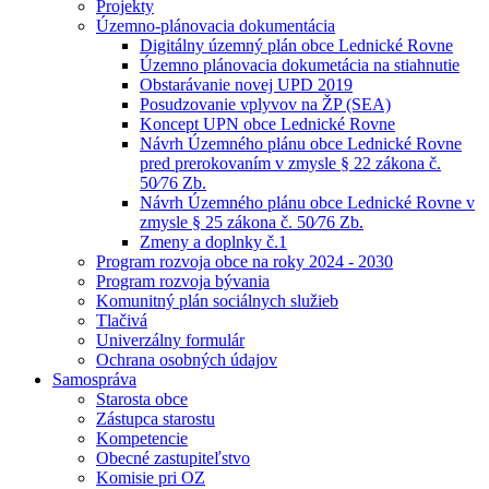
Projekty
Územno-plánovacia dokumentácia
Digitálny územný plán obce Lednické Rovne
Územno plánovacia dokumetácia na stiahnutie
Obstarávanie novej UPD 2019
Posudzovanie vplyvov na ŽP (SEA)
Koncept UPN obce Lednické Rovne
Návrh Územného plánu obce Lednické Rovne
pred prerokovaním v zmysle § 22 zákona č.
50⁄76 Zb.
Návrh Územného plánu obce Lednické Rovne v
zmysle § 25 zákona č. 50⁄76 Zb.
Zmeny a doplnky č.1
Program rozvoja obce na roky 2024 - 2030
Program rozvoja bývania
Komunitný plán sociálnych služieb
Tlačivá
Univerzálny formulár
Ochrana osobných údajov
Samospráva
Starosta obce
Zástupca starostu
Kompetencie
Obecné zastupiteľstvo
Komisie pri OZ