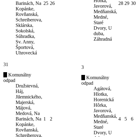
Hôrka,
Barinách, Na
25
26
28
29
30
Javorová,
Kopánke,
Medňanská,
Rovňanská,
Medné,
Schreiberova,
Staré
Sklárska,
Dvory, U
Sokolská,
duba,
Súhradka,
Záhradná
Sv. Anny,
Športová,
Uhrovecká
31
3
Komunálny
Komunálny
odpad
odpad
Družstevná,
Agátová,
Háj,
Hlotka,
Jilemnického,
Horenická
Majerská,
Hôrka,
Májová,
Javorová,
Medová, Na
Medňanská,
Barinách, Na
1
2
4
5
6
Medné,
Kopánke,
Staré
Rovňanská,
Dvory, U
Schreiberova,