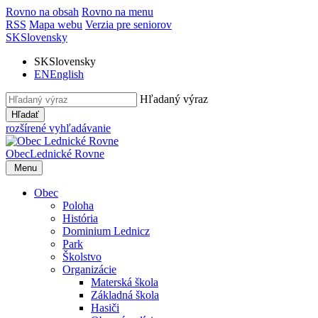
Rovno na obsah
Rovno na menu
RSS
Mapa webu
Verzia pre seniorov
SK
Slovensky
SK
Slovensky
EN
English
Hľadaný výraz
Hľadať
rozšírené vyhľadávanie
Obec
Lednické Rovne
Menu
Obec
Poloha
História
Dominium Lednicz
Park
Školstvo
Organizácie
Materská škola
Základná škola
Hasiči