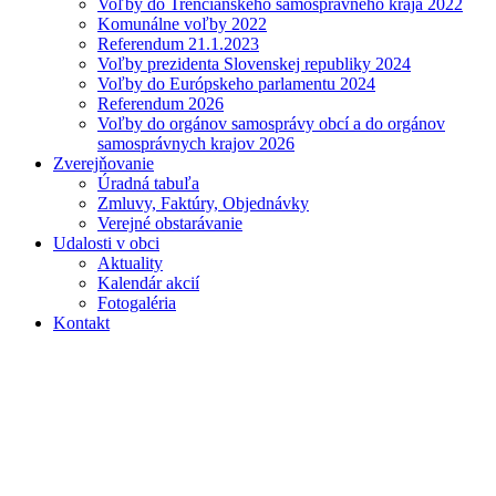
Voľby do Trenčianskeho samosprávneho kraja 2022
Komunálne voľby 2022
Referendum 21.1.2023
Voľby prezidenta Slovenskej republiky 2024
Voľby do Európskeho parlamentu 2024
Referendum 2026
Voľby do orgánov samosprávy obcí a do orgánov
samosprávnych krajov 2026
Zverejňovanie
Úradná tabuľa
Zmluvy, Faktúry, Objednávky
Verejné obstarávanie
Udalosti v obci
Aktuality
Kalendár akcií
Fotogaléria
Kontakt