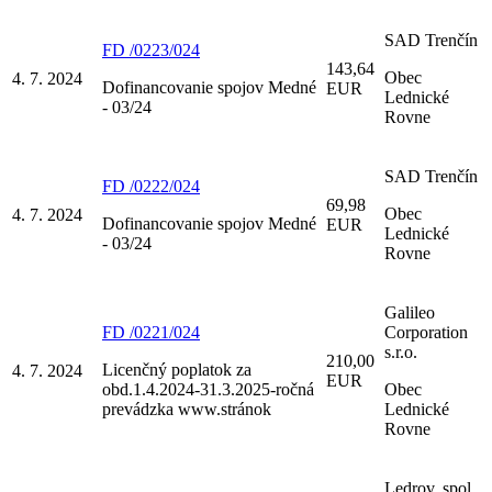
SAD Trenčín
FD /0223/024
143,64
Obec
4. 7. 2024
Dofinancovanie spojov Medné
EUR
Lednické
- 03/24
Rovne
SAD Trenčín
FD /0222/024
69,98
Obec
4. 7. 2024
Dofinancovanie spojov Medné
EUR
Lednické
- 03/24
Rovne
Galileo
FD /0221/024
Corporation
s.r.o.
210,00
Licenčný poplatok za
4. 7. 2024
EUR
obd.1.4.2024-31.3.2025-ročná
Obec
prevádzka www.stránok
Lednické
Rovne
Ledrov, spol.