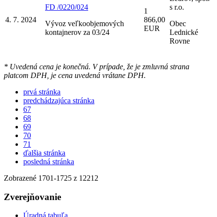
FD /0220/024
s r.o.
1
4. 7. 2024
866,00
Vývoz veľkoobjemových
Obec
EUR
kontajnerov za 03/24
Lednické
Rovne
* Uvedená cena je konečná. V prípade, že je zmluvná strana
platcom DPH, je cena uvedená vrátane DPH.
prvá stránka
predchádzajúca stránka
67
68
69
70
71
ďalšia stránka
posledná stránka
Zobrazené
1701
-
1725
z 12212
Zverejňovanie
Úradná tabuľa