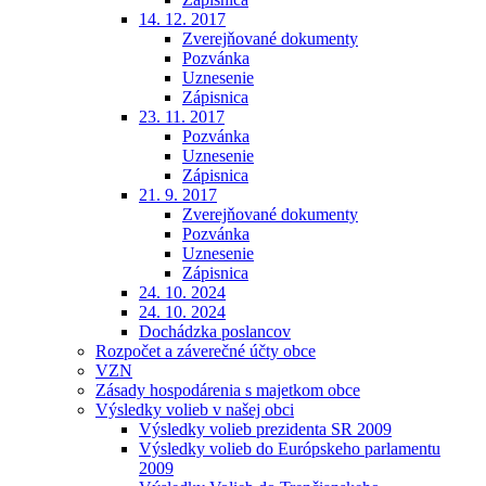
14. 12. 2017
Zverejňované dokumenty
Pozvánka
Uznesenie
Zápisnica
23. 11. 2017
Pozvánka
Uznesenie
Zápisnica
21. 9. 2017
Zverejňované dokumenty
Pozvánka
Uznesenie
Zápisnica
24. 10. 2024
24. 10. 2024
Dochádzka poslancov
Rozpočet a záverečné účty obce
VZN
Zásady hospodárenia s majetkom obce
Výsledky volieb v našej obci
Výsledky volieb prezidenta SR 2009
Výsledky volieb do Európskeho parlamentu
2009