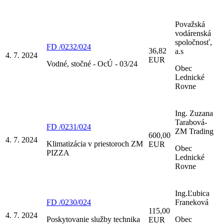
Považská
vodárenská
spoločnosť,
FD /0232/024
36,82
a.s
4. 7. 2024
EUR
Vodné, stočné - OcÚ - 03/24
Obec
Lednické
Rovne
Ing. Zuzana
Tarabová-
FD /0231/024
ZM Trading
600,00
4. 7. 2024
Klimatizácia v priestoroch ZM
EUR
Obec
PIZZA
Lednické
Rovne
Ing.Ľubica
FD /0230/024
Franeková
115,00
4. 7. 2024
Poskytovanie služby technika
Obec
EUR