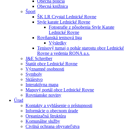
Obecná polícia
Obecná knižnica
Šport
ŠK LR Crystal Lednické Rovne
Style karate Lednické Rovne
Fotografie z pôsobenia Style Karate
Lednické Rovne
Rovňanská tenisová liga
Výsledky
Tenisový turnaj o pohár starostu obce Lednické
Rovne a vedenia RONA a.s.
J&E Schreiber
Štatút obce Lednické Rovne
Významné osobnosti
Symboly
Sklárstvo
Interaktívna mapa
Mapový portál obce Lednické Rovne
Rovnianske noviny
Úrad
Kontakty a vyhlásenie o prístupnosti
Informácie o obecnom úrade
Organizačná štruktúra
Komunálne služby
Civilná ochrana obyvateľstva