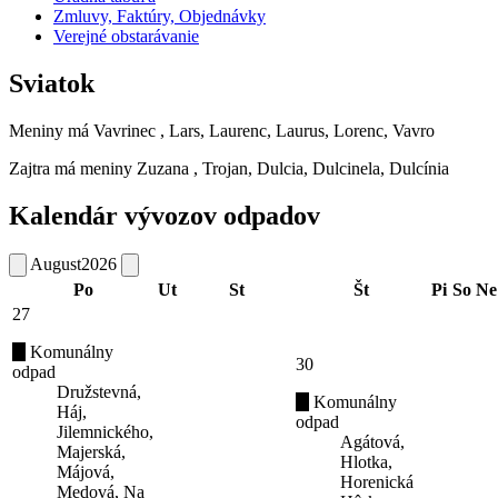
Zmluvy, Faktúry, Objednávky
Verejné obstarávanie
Sviatok
Meniny má
Vavrinec
, Lars, Laurenc, Laurus, Lorenc, Vavro
Zajtra má meniny
Zuzana
, Trojan, Dulcia, Dulcinela, Dulcínia
Kalendár vývozov odpadov
August
2026
Po
Ut
St
Št
Pi
So
Ne
27
Komunálny
30
odpad
Družstevná,
Komunálny
Háj,
odpad
Jilemnického,
Agátová,
Majerská,
Hlotka,
Májová,
Horenická
Medová, Na