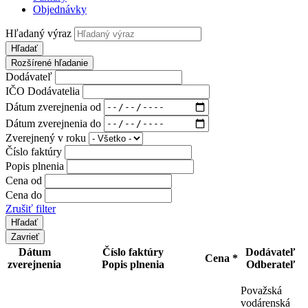
Objednávky
Hľadaný výraz
Hľadať
Rozšírené hľadanie
Dodávateľ
IČO Dodávatelia
Dátum zverejnenia od
Dátum zverejnenia do
Zverejnený v roku
Číslo faktúry
Popis plnenia
Cena od
Cena do
Zrušiť filter
Zavrieť
Dátum
Číslo faktúry
Dodávateľ
Cena *
zverejnenia
Popis plnenia
Odberateľ
Považská
vodárenská