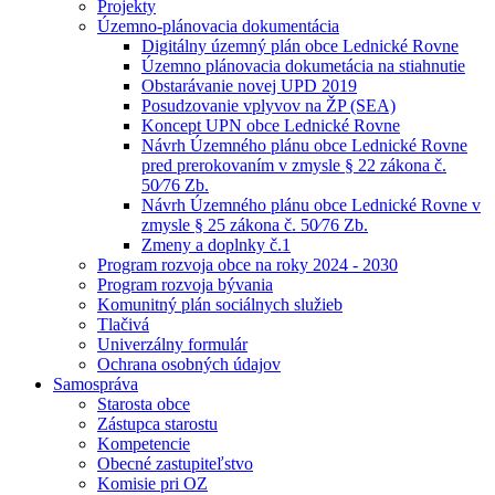
Projekty
Územno-plánovacia dokumentácia
Digitálny územný plán obce Lednické Rovne
Územno plánovacia dokumetácia na stiahnutie
Obstarávanie novej UPD 2019
Posudzovanie vplyvov na ŽP (SEA)
Koncept UPN obce Lednické Rovne
Návrh Územného plánu obce Lednické Rovne
pred prerokovaním v zmysle § 22 zákona č.
50⁄76 Zb.
Návrh Územného plánu obce Lednické Rovne v
zmysle § 25 zákona č. 50⁄76 Zb.
Zmeny a doplnky č.1
Program rozvoja obce na roky 2024 - 2030
Program rozvoja bývania
Komunitný plán sociálnych služieb
Tlačivá
Univerzálny formulár
Ochrana osobných údajov
Samospráva
Starosta obce
Zástupca starostu
Kompetencie
Obecné zastupiteľstvo
Komisie pri OZ