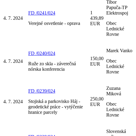
Tibor
Papuča-TP
1
FD /0241/024
Elektrospoj
4. 7. 2024
439,89
Verejné osvetlenie - oprava
Obec
EUR
Lednické
Rovne
Marek Vanko
FD /0240/024
150,00
Obec
4. 7. 2024
Ruže zo skla - záverečná
EUR
Lednické
nórska konferencia
Rovne
Zuzana
FD /0239/024
Miková
250,00
Stojiská a parkovisko Háj -
4. 7. 2024
Obec
EUR
geodetické práce - vytýčenie
Lednické
hranice parcely
Rovne
Slovenská