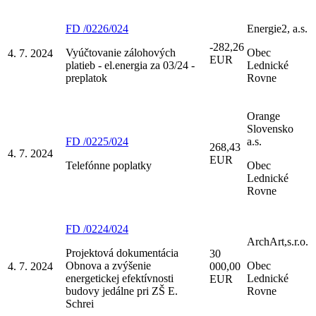
FD /0226/024
Energie2, a.s.
-282,26
Vyúčtovanie zálohových
Obec
4. 7. 2024
EUR
platieb - el.energia za 03/24 -
Lednické
preplatok
Rovne
Orange
Slovensko
FD /0225/024
a.s.
268,43
4. 7. 2024
EUR
Telefónne poplatky
Obec
Lednické
Rovne
FD /0224/024
ArchArt,s.r.o.
Projektová dokumentácia
30
Obnova a zvýšenie
Obec
4. 7. 2024
000,00
energetickej efektívnosti
Lednické
EUR
budovy jedálne pri ZŠ E.
Rovne
Schrei