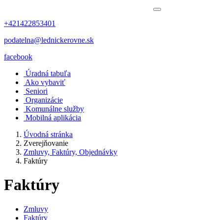
+421422853401
podatelna@lednickerovne.sk
facebook
Úradná tabuľa
Ako vybaviť
Seniori
Organizácie
Komunálne služby
Mobilná aplikácia
Úvodná stránka
Zverejňovanie
Zmluvy, Faktúry, Objednávky
Faktúry
Faktúry
Zmluvy
Faktúry