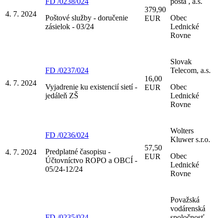
FD /0238/024
pošta , a.s.
379,90
4. 7. 2024
Poštové služby - doručenie
Obec
EUR
zásielok - 03/24
Lednické
Rovne
Slovak
FD /0237/024
Telecom, a.s.
16,00
4. 7. 2024
Vyjadrenie ku existencií sietí -
Obec
EUR
jedáleň ZŠ
Lednické
Rovne
Wolters
FD /0236/024
Kluwer s.r.o.
57,50
Predplatné časopisu -
4. 7. 2024
Obec
EUR
Účtovníctvo ROPO a OBCÍ -
Lednické
05/24-12/24
Rovne
Považská
vodárenská
FD /0235/024
spoločnosť,