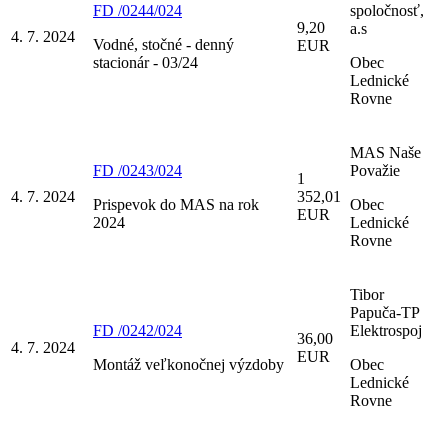
FD /0244/024
spoločnosť,
9,20
a.s
4. 7. 2024
Vodné, stočné - denný
EUR
stacionár - 03/24
Obec
Lednické
Rovne
MAS Naše
FD /0243/024
Považie
1
4. 7. 2024
352,01
Prispevok do MAS na rok
Obec
EUR
2024
Lednické
Rovne
Tibor
Papuča-TP
FD /0242/024
Elektrospoj
36,00
4. 7. 2024
EUR
Montáž veľkonočnej výzdoby
Obec
Lednické
Rovne