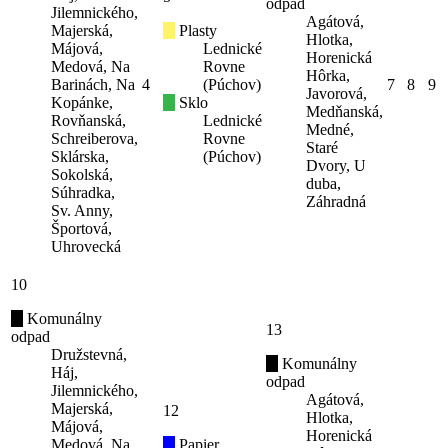
odpad
Jilemnického,
Agátová,
Majerská,
Plasty
Hlotka,
Májová,
Lednické
Horenická
Medová, Na
Rovne
Hôrka,
Barinách, Na
4
(Púchov)
7
8
9
Javorová,
Kopánke,
Sklo
Medňanská,
Rovňanská,
Lednické
Medné,
Schreiberova,
Rovne
Staré
Sklárska,
(Púchov)
Dvory, U
Sokolská,
duba,
Súhradka,
Záhradná
Sv. Anny,
Športová,
Uhrovecká
10
Komunálny
13
odpad
Družstevná,
Komunálny
Háj,
odpad
Jilemnického,
Agátová,
Majerská,
12
Hlotka,
Májová,
Horenická
Medová, Na
Papier