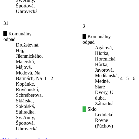
Sv. Anny,
Športová,
Uhrovecká
31
3
Komunálny
Komunálny
odpad
odpad
Družstevná,
Agátová,
Háj,
Hlotka,
Jilemnického,
Horenická
Majerská,
Hôrka,
Májová,
Javorová,
Medová, Na
Medňanská,
Barinách, Na
1
2
4
5
6
Medné,
Kopánke,
Staré
Rovňanská,
Dvory, U
Schreiberova,
duba,
Sklárska,
Záhradná
Sokolská,
Sklo
Súhradka,
Lednické
Sv. Anny,
Rovne
Športová,
(Púchov)
Uhrovecká