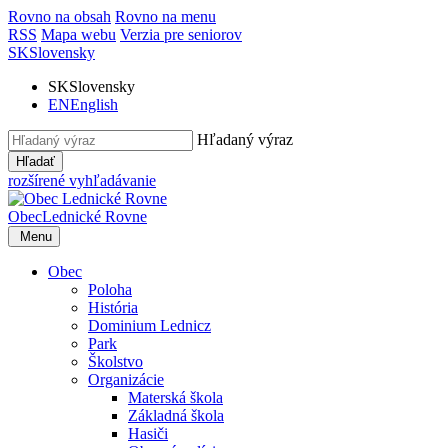
Rovno na obsah
Rovno na menu
RSS
Mapa webu
Verzia pre seniorov
SK
Slovensky
SK
Slovensky
EN
English
Hľadaný výraz
Hľadať
rozšírené vyhľadávanie
Obec
Lednické Rovne
Menu
Obec
Poloha
História
Dominium Lednicz
Park
Školstvo
Organizácie
Materská škola
Základná škola
Hasiči