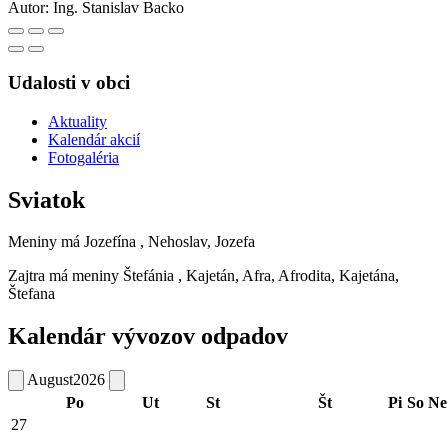
Autor:
Ing. Stanislav Backo
Udalosti v obci
Aktuality
Kalendár akcií
Fotogaléria
Sviatok
Meniny má
Jozefína
, Nehoslav, Jozefa
Zajtra má meniny
Štefánia
, Kajetán, Afra, Afrodita, Kajetána,
Štefana
Kalendár vývozov odpadov
August
2026
Po
Ut
St
Št
Pi
So
Ne
27