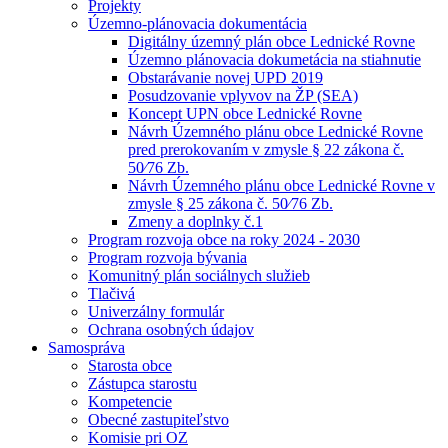
Projekty
Územno-plánovacia dokumentácia
Digitálny územný plán obce Lednické Rovne
Územno plánovacia dokumetácia na stiahnutie
Obstarávanie novej UPD 2019
Posudzovanie vplyvov na ŽP (SEA)
Koncept UPN obce Lednické Rovne
Návrh Územného plánu obce Lednické Rovne
pred prerokovaním v zmysle § 22 zákona č.
50⁄76 Zb.
Návrh Územného plánu obce Lednické Rovne v
zmysle § 25 zákona č. 50⁄76 Zb.
Zmeny a doplnky č.1
Program rozvoja obce na roky 2024 - 2030
Program rozvoja bývania
Komunitný plán sociálnych služieb
Tlačivá
Univerzálny formulár
Ochrana osobných údajov
Samospráva
Starosta obce
Zástupca starostu
Kompetencie
Obecné zastupiteľstvo
Komisie pri OZ