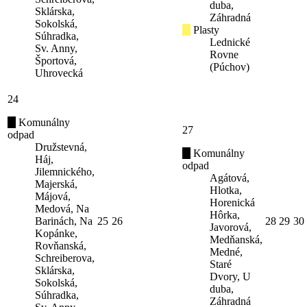
duba,
Sklárska,
Záhradná
Sokolská,
Plasty
Súhradka,
Lednické
Sv. Anny,
Rovne
Športová,
(Púchov)
Uhrovecká
24
Komunálny
27
odpad
Družstevná,
Komunálny
Háj,
odpad
Jilemnického,
Agátová,
Majerská,
Hlotka,
Májová,
Horenická
Medová, Na
Hôrka,
Barinách, Na
25
26
28
29
30
Javorová,
Kopánke,
Medňanská,
Rovňanská,
Medné,
Schreiberova,
Staré
Sklárska,
Dvory, U
Sokolská,
duba,
Súhradka,
Záhradná