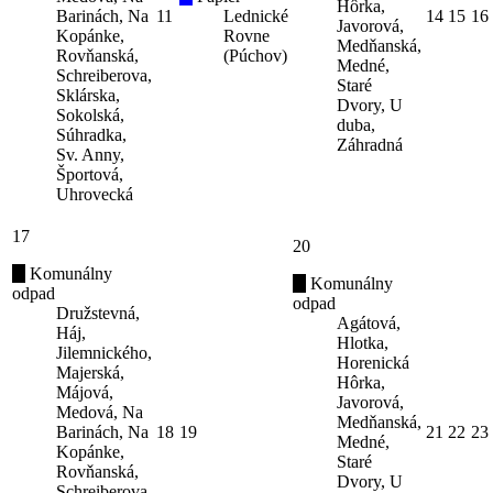
Hôrka,
Barinách, Na
11
Lednické
14
15
16
Javorová,
Kopánke,
Rovne
Medňanská,
Rovňanská,
(Púchov)
Medné,
Schreiberova,
Staré
Sklárska,
Dvory, U
Sokolská,
duba,
Súhradka,
Záhradná
Sv. Anny,
Športová,
Uhrovecká
17
20
Komunálny
Komunálny
odpad
odpad
Družstevná,
Agátová,
Háj,
Hlotka,
Jilemnického,
Horenická
Majerská,
Hôrka,
Májová,
Javorová,
Medová, Na
Medňanská,
Barinách, Na
18
19
21
22
23
Medné,
Kopánke,
Staré
Rovňanská,
Dvory, U
Schreiberova,