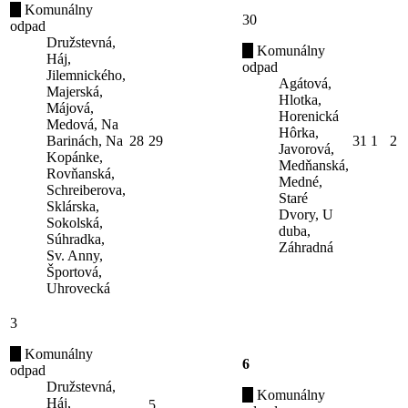
Komunálny
30
odpad
Družstevná,
Komunálny
Háj,
odpad
Jilemnického,
Agátová,
Majerská,
Hlotka,
Májová,
Horenická
Medová, Na
Hôrka,
Barinách, Na
28
29
31
1
2
Javorová,
Kopánke,
Medňanská,
Rovňanská,
Medné,
Schreiberova,
Staré
Sklárska,
Dvory, U
Sokolská,
duba,
Súhradka,
Záhradná
Sv. Anny,
Športová,
Uhrovecká
3
Komunálny
6
odpad
Družstevná,
Komunálny
Háj,
5