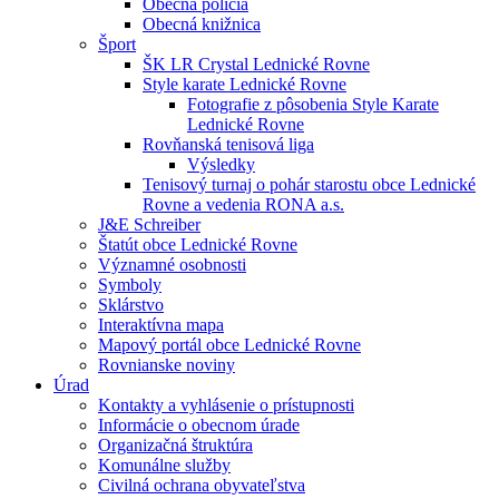
Obecná polícia
Obecná knižnica
Šport
ŠK LR Crystal Lednické Rovne
Style karate Lednické Rovne
Fotografie z pôsobenia Style Karate
Lednické Rovne
Rovňanská tenisová liga
Výsledky
Tenisový turnaj o pohár starostu obce Lednické
Rovne a vedenia RONA a.s.
J&E Schreiber
Štatút obce Lednické Rovne
Významné osobnosti
Symboly
Sklárstvo
Interaktívna mapa
Mapový portál obce Lednické Rovne
Rovnianske noviny
Úrad
Kontakty a vyhlásenie o prístupnosti
Informácie o obecnom úrade
Organizačná štruktúra
Komunálne služby
Civilná ochrana obyvateľstva