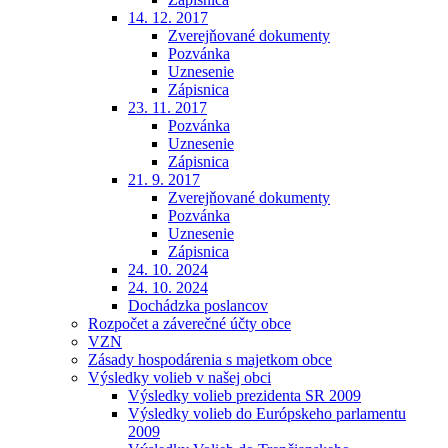
14. 12. 2017
Zverejňované dokumenty
Pozvánka
Uznesenie
Zápisnica
23. 11. 2017
Pozvánka
Uznesenie
Zápisnica
21. 9. 2017
Zverejňované dokumenty
Pozvánka
Uznesenie
Zápisnica
24. 10. 2024
24. 10. 2024
Dochádzka poslancov
Rozpočet a záverečné účty obce
VZN
Zásady hospodárenia s majetkom obce
Výsledky volieb v našej obci
Výsledky volieb prezidenta SR 2009
Výsledky volieb do Európskeho parlamentu
2009