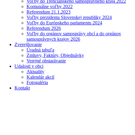
Voľby do Trenčianskeho samosprávneho kraja 2022
Komunálne voľby 2022
Referendum 21.1.2023
Voľby prezidenta Slovenskej republiky 2024
Voľby do Európskeho parlamentu 2024
Referendum 2026
Voľby do orgánov samosprávy obcí a do orgánov
samosprávnych krajov 2026
Zverejňovanie
Úradná tabuľa
Zmluvy, Faktúry, Objednávky
Verejné obstarávanie
Udalosti v obci
Aktuality
Kalendár akcií
Fotogaléria
Kontakt