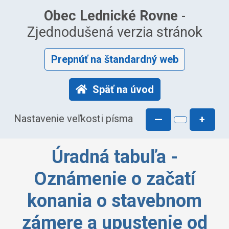
Obec Lednické Rovne
-
Zjednodušená verzia stránok
Prepnúť na štandardný web
Späť na úvod
Nastavenie veľkosti písma
—
+
Úradná tabuľa -
Oznámenie o začatí
konania o stavebnom
zámere a upustenie od