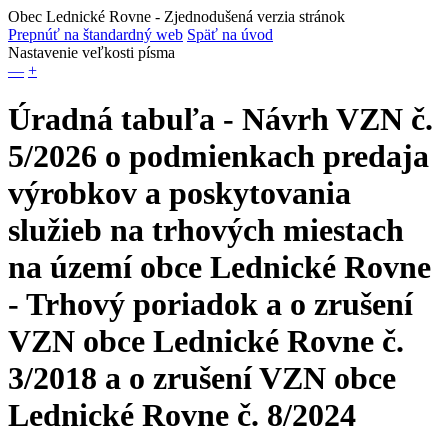
Obec Lednické Rovne
- Zjednodušená verzia stránok
Prepnúť na štandardný web
Späť na úvod
Nastavenie veľkosti písma
—
+
Úradná tabuľa - Návrh VZN č.
5/2026 o podmienkach predaja
výrobkov a poskytovania
služieb na trhových miestach
na území obce Lednické Rovne
- Trhový poriadok a o zrušení
VZN obce Lednické Rovne č.
3/2018 a o zrušení VZN obce
Lednické Rovne č. 8/2024