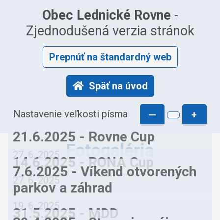
Obec Lednické Rovne
-
Zjednodušená verzia stránok
Prepnúť na štandardný web
Späť na úvod
Nastavenie veľkosti písma
—
+
21.6.2025 - Rovne Cup
Fotogaléria
27. 6. 2025
14.6.2025 - RONA Cup
7.6.2025 - Víkend otvorených
27. 6. 2025
parkov a záhrad
19. 6. 2025
31.5.2025 - MDD