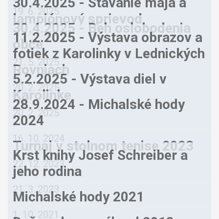
30.4.2025 - Stavanie mája a
19. 6. 2025
lampiónový sprievod
30.4.2025 - Beh oslobodenia
11.2.2025 - Výstava obrazov a
21. 5. 2025
obce
fotiek z Karolinky v Lednických
21. 5. 2025
Rovniach
5.2.2025 - Výstava diel v
20. 2. 2025
Karolinke
28.9.2024 - Michalské hody
20. 2. 2025
2024
16. 10. 2024
Turnaj v stolnom tenise 2023
Krst knihy Josef Schreiber a
22. 12. 2023
jeho rodina
21. 3. 2023
Michalské hody 2021
1. 10. 2021