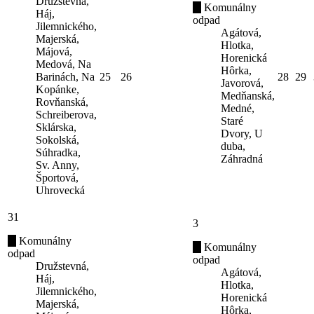
Družstevná,
Komunálny
Háj,
odpad
Jilemnického,
Agátová,
Majerská,
Hlotka,
Májová,
Horenická
Medová, Na
Hôrka,
Barinách, Na
25
26
28
29
Javorová,
Kopánke,
Medňanská,
Rovňanská,
Medné,
Schreiberova,
Staré
Sklárska,
Dvory, U
Sokolská,
duba,
Súhradka,
Záhradná
Sv. Anny,
Športová,
Uhrovecká
31
3
Komunálny
Komunálny
odpad
odpad
Družstevná,
Agátová,
Háj,
Hlotka,
Jilemnického,
Horenická
Majerská,
Hôrka,