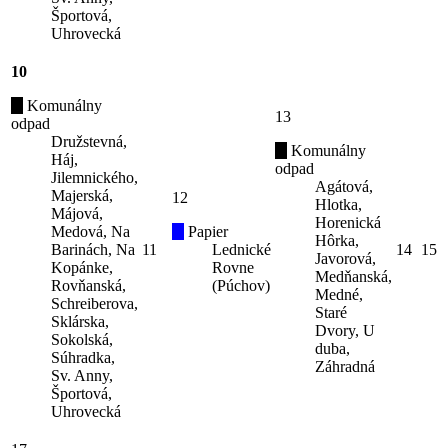
Športová,
Uhrovecká
10
Komunálny
13
odpad
Družstevná,
Komunálny
Háj,
odpad
Jilemnického,
Agátová,
Majerská,
12
Hlotka,
Májová,
Horenická
Medová, Na
Papier
Hôrka,
Barinách, Na
11
Lednické
14
15
Javorová,
Kopánke,
Rovne
Medňanská,
Rovňanská,
(Púchov)
Medné,
Schreiberova,
Staré
Sklárska,
Dvory, U
Sokolská,
duba,
Súhradka,
Záhradná
Sv. Anny,
Športová,
Uhrovecká