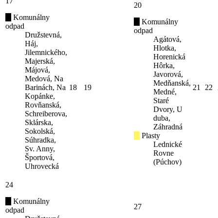
17
20
Komunálny
Komunálny
odpad
odpad
Družstevná,
Agátová,
Háj,
Hlotka,
Jilemnického,
Horenická
Majerská,
Hôrka,
Májová,
Javorová,
Medová, Na
Medňanská,
Barinách, Na
18
19
21
22
Medné,
Kopánke,
Staré
Rovňanská,
Dvory, U
Schreiberova,
duba,
Sklárska,
Záhradná
Sokolská,
Plasty
Súhradka,
Lednické
Sv. Anny,
Rovne
Športová,
(Púchov)
Uhrovecká
24
Komunálny
27
odpad