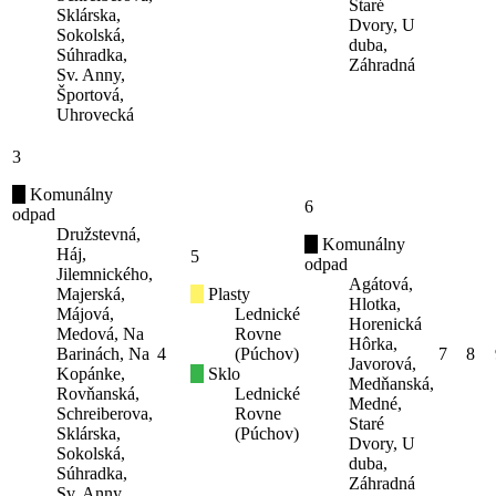
Staré
Sklárska,
Dvory, U
Sokolská,
duba,
Súhradka,
Záhradná
Sv. Anny,
Športová,
Uhrovecká
3
Komunálny
6
odpad
Družstevná,
Komunálny
Háj,
5
odpad
Jilemnického,
Agátová,
Majerská,
Plasty
Hlotka,
Májová,
Lednické
Horenická
Medová, Na
Rovne
Hôrka,
Barinách, Na
4
(Púchov)
7
8
Javorová,
Kopánke,
Sklo
Medňanská,
Rovňanská,
Lednické
Medné,
Schreiberova,
Rovne
Staré
Sklárska,
(Púchov)
Dvory, U
Sokolská,
duba,
Súhradka,
Záhradná
Sv. Anny,