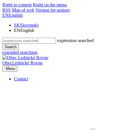
Right to content
Right on the menu
RSS
Map of web
Version for seniors
EN
English
SK
Slovensky
EN
English
expression searched
Search
extended searching
Obec
Lednické Rovne
Menu
Contact