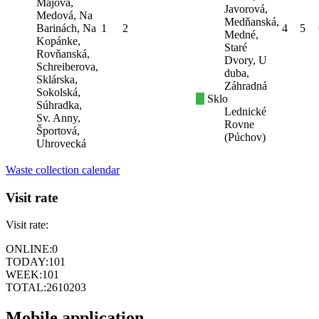
Májová,
Javorová,
Medová, Na
Medňanská,
Barinách, Na
1
2
4
5
Medné,
Kopánke,
Staré
Rovňanská,
Dvory, U
Schreiberova,
duba,
Sklárska,
Záhradná
Sokolská,
Sklo
Súhradka,
Lednické
Sv. Anny,
Rovne
Športová,
(Púchov)
Uhrovecká
Waste collection calendar
Visit rate
Visit rate:
ONLINE:
0
TODAY:
101
WEEK:
101
TOTAL:
2610203
Mobile application