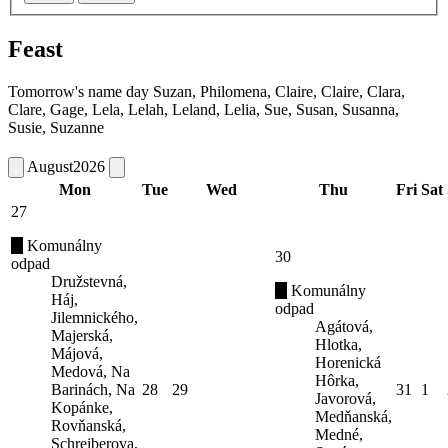
Feast
Tomorrow's name day
Suzan, Philomena, Claire, Claire, Clara,
Clare, Gage, Lela, Lelah, Leland, Lelia, Sue, Susan, Susanna,
Susie, Suzanne
August
2026
Mon
Tue
Wed
Thu
Fri
Sat
27
Komunálny
30
odpad
Družstevná,
Komunálny
Háj,
odpad
Jilemnického,
Agátová,
Majerská,
Hlotka,
Májová,
Horenická
Medová, Na
Hôrka,
Barinách, Na
28
29
31
1
Javorová,
Kopánke,
Medňanská,
Rovňanská,
Medné,
Schreiberova,