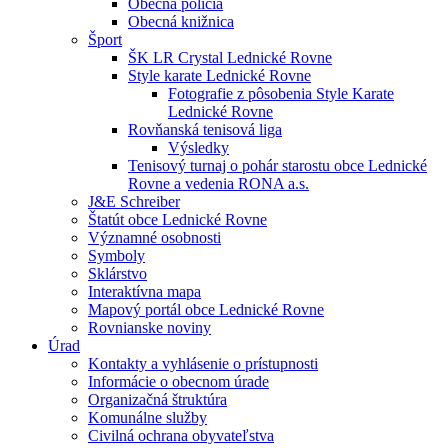
Obecná polícia
Obecná knižnica
Šport
ŠK LR Crystal Lednické Rovne
Style karate Lednické Rovne
Fotografie z pôsobenia Style Karate
Lednické Rovne
Rovňanská tenisová liga
Výsledky
Tenisový turnaj o pohár starostu obce Lednické
Rovne a vedenia RONA a.s.
J&E Schreiber
Štatút obce Lednické Rovne
Významné osobnosti
Symboly
Sklárstvo
Interaktívna mapa
Mapový portál obce Lednické Rovne
Rovnianske noviny
Úrad
Kontakty a vyhlásenie o prístupnosti
Informácie o obecnom úrade
Organizačná štruktúra
Komunálne služby
Civilná ochrana obyvateľstva