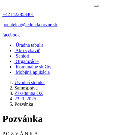
+421422853401
podatelna@lednickerovne.sk
facebook
Úradná tabuľa
Ako vybaviť
Seniori
Organizácie
Komunálne služby
Mobilná aplikácia
Úvodná stránka
Samospráva
Zasadnutia OZ
23. 9. 2025
Pozvánka
Pozvánka
P O Z V Á N K A