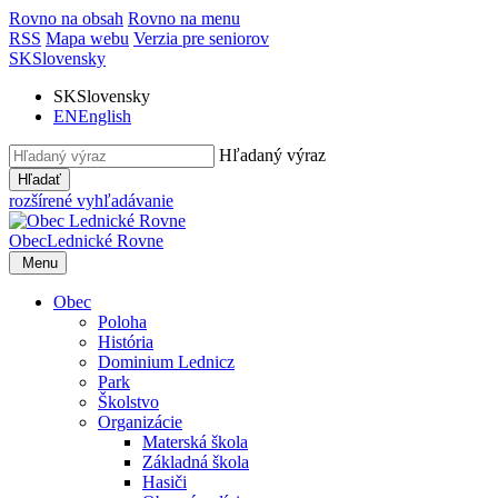
Rovno na obsah
Rovno na menu
RSS
Mapa webu
Verzia pre seniorov
SK
Slovensky
SK
Slovensky
EN
English
Hľadaný výraz
Hľadať
rozšírené vyhľadávanie
Obec
Lednické Rovne
Menu
Obec
Poloha
História
Dominium Lednicz
Park
Školstvo
Organizácie
Materská škola
Základná škola
Hasiči