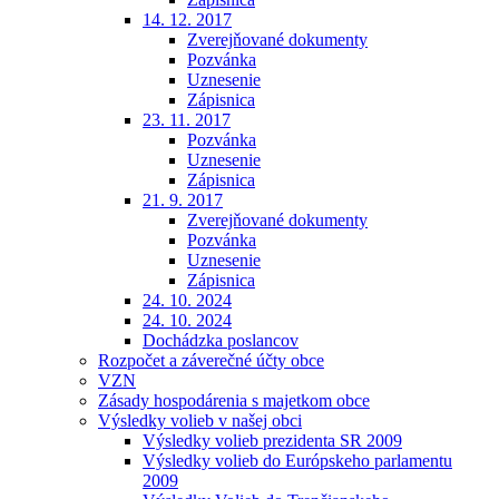
14. 12. 2017
Zverejňované dokumenty
Pozvánka
Uznesenie
Zápisnica
23. 11. 2017
Pozvánka
Uznesenie
Zápisnica
21. 9. 2017
Zverejňované dokumenty
Pozvánka
Uznesenie
Zápisnica
24. 10. 2024
24. 10. 2024
Dochádzka poslancov
Rozpočet a záverečné účty obce
VZN
Zásady hospodárenia s majetkom obce
Výsledky volieb v našej obci
Výsledky volieb prezidenta SR 2009
Výsledky volieb do Európskeho parlamentu
2009