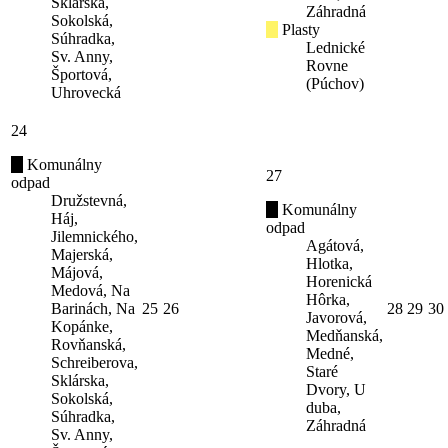
Sklárska,
Záhradná
Sokolská,
Plasty
Súhradka,
Lednické
Sv. Anny,
Rovne
Športová,
(Púchov)
Uhrovecká
24
Komunálny
27
odpad
Družstevná,
Komunálny
Háj,
odpad
Jilemnického,
Agátová,
Majerská,
Hlotka,
Májová,
Horenická
Medová, Na
Hôrka,
Barinách, Na
25
26
28
29
30
Javorová,
Kopánke,
Medňanská,
Rovňanská,
Medné,
Schreiberova,
Staré
Sklárska,
Dvory, U
Sokolská,
duba,
Súhradka,
Záhradná
Sv. Anny,