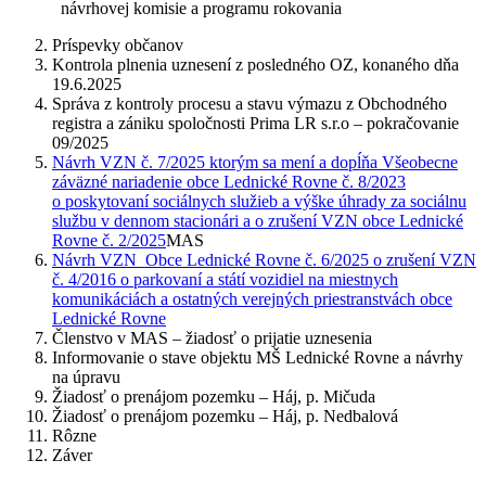
návrhovej komisie a programu rokovania
Príspevky občanov
Kontrola plnenia uznesení z posledného OZ, konaného dňa
19.6.2025
Správa z kontroly procesu a stavu výmazu z Obchodného
registra a zániku spoločnosti Prima LR s.r.o – pokračovanie
09/2025
Návrh VZN č. 7/2025 ktorým sa mení a dopĺňa Všeobecne
záväzné nariadenie obce Lednické Rovne č. 8/2023
o poskytovaní sociálnych služieb a výške úhrady za sociálnu
službu v dennom stacionári a o zrušení VZN obce Lednické
Rovne č. 2/2025
MAS
Návrh VZN Obce Lednické Rovne č. 6/2025 o zrušení VZN
č. 4/2016 o parkovaní a státí vozidiel na miestnych
komunikáciách a ostatných verejných priestranstvách obce
Lednické Rovne
Členstvo v MAS – žiadosť o prijatie uznesenia
Informovanie o stave objektu MŠ Lednické Rovne a návrhy
na úpravu
Žiadosť o prenájom pozemku – Háj, p. Mičuda
Žiadosť o prenájom pozemku – Háj, p. Nedbalová
Rôzne
Záver