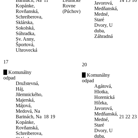
Barinách, Na
11
Lednické
14
15
16
Javorová,
Kopánke,
Rovne
Medňanská,
Rovňanská,
(Púchov)
Medné,
Schreiberova,
Staré
Sklárska,
Dvory, U
Sokolská,
duba,
Súhradka,
Záhradná
Sv. Anny,
Športová,
Uhrovecká
17
20
Komunálny
Komunálny
odpad
odpad
Družstevná,
Agátová,
Háj,
Hlotka,
Jilemnického,
Horenická
Majerská,
Hôrka,
Májová,
Javorová,
Medová, Na
Medňanská,
Barinách, Na
18
19
21
22
23
Medné,
Kopánke,
Staré
Rovňanská,
Dvory, U
Schreiberova,
duba,