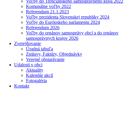
Voľby do Trenčianskeho samosprávneho kraja 2022
Komunálne voľby 2022
Referendum 21.1.2023
Voľby prezidenta Slovenskej republiky 2024
Voľby do Európskeho parlamentu 2024
Referendum 2026
Voľby do orgánov samosprávy obcí a do orgánov
samosprávnych krajov 2026
Zverejňovanie
Úradná tabuľa
Zmluvy, Faktúry, Objednávky
Verejné obstarávanie
Udalosti v obci
Aktuality
Kalendár akcií
Fotogaléria
Kontakt