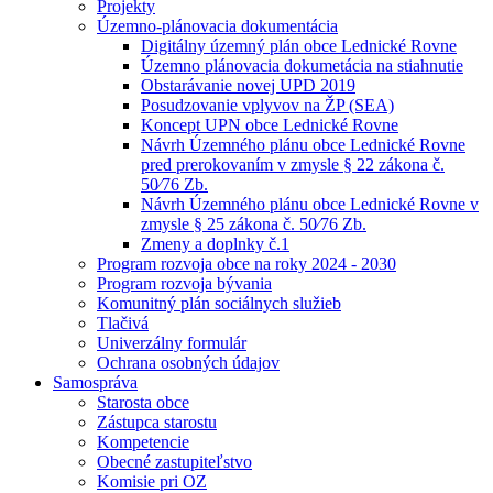
Projekty
Územno-plánovacia dokumentácia
Digitálny územný plán obce Lednické Rovne
Územno plánovacia dokumetácia na stiahnutie
Obstarávanie novej UPD 2019
Posudzovanie vplyvov na ŽP (SEA)
Koncept UPN obce Lednické Rovne
Návrh Územného plánu obce Lednické Rovne
pred prerokovaním v zmysle § 22 zákona č.
50⁄76 Zb.
Návrh Územného plánu obce Lednické Rovne v
zmysle § 25 zákona č. 50⁄76 Zb.
Zmeny a doplnky č.1
Program rozvoja obce na roky 2024 - 2030
Program rozvoja bývania
Komunitný plán sociálnych služieb
Tlačivá
Univerzálny formulár
Ochrana osobných údajov
Samospráva
Starosta obce
Zástupca starostu
Kompetencie
Obecné zastupiteľstvo
Komisie pri OZ