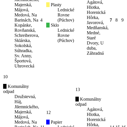
Agátová,
Majerská,
Plasty
Hlotka,
Májová,
Lednické
Horenická
Medová, Na
Rovne
Hôrka,
Barinách, Na
4
(Púchov)
7
8
9
Javorová,
Kopánke,
Sklo
Medňanská,
Rovňanská,
Lednické
Medné,
Schreiberova,
Rovne
Staré
Sklárska,
(Púchov)
Dvory, U
Sokolská,
duba,
Súhradka,
Záhradná
Sv. Anny,
Športová,
Uhrovecká
10
Komunálny
13
odpad
Družstevná,
Komunálny
Háj,
odpad
Jilemnického,
Agátová,
Majerská,
12
Hlotka,
Májová,
Horenická
Medová, Na
Papier
Hôrka,