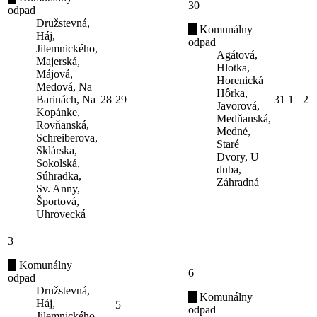
30
odpad
Družstevná,
Komunálny
Háj,
odpad
Jilemnického,
Agátová,
Majerská,
Hlotka,
Májová,
Horenická
Medová, Na
Hôrka,
Barinách, Na
28
29
31
1
2
Javorová,
Kopánke,
Medňanská,
Rovňanská,
Medné,
Schreiberova,
Staré
Sklárska,
Dvory, U
Sokolská,
duba,
Súhradka,
Záhradná
Sv. Anny,
Športová,
Uhrovecká
3
Komunálny
6
odpad
Družstevná,
Komunálny
Háj,
5
odpad
Jilemnického,