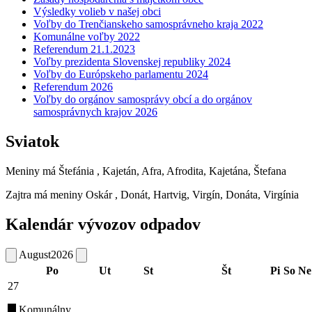
Výsledky volieb v našej obci
Voľby do Trenčianskeho samosprávneho kraja 2022
Komunálne voľby 2022
Referendum 21.1.2023
Voľby prezidenta Slovenskej republiky 2024
Voľby do Európskeho parlamentu 2024
Referendum 2026
Voľby do orgánov samosprávy obcí a do orgánov
samosprávnych krajov 2026
Sviatok
Meniny má
Štefánia
, Kajetán, Afra, Afrodita, Kajetána, Štefana
Zajtra má meniny
Oskár
, Donát, Hartvig, Virgín, Donáta, Virgínia
Kalendár vývozov odpadov
August
2026
Po
Ut
St
Št
Pi
So
Ne
27
Komunálny