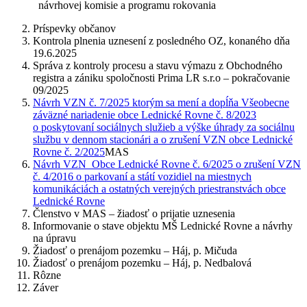
návrhovej komisie a programu rokovania
Príspevky občanov
Kontrola plnenia uznesení z posledného OZ, konaného dňa
19.6.2025
Správa z kontroly procesu a stavu výmazu z Obchodného
registra a zániku spoločnosti Prima LR s.r.o – pokračovanie
09/2025
Návrh VZN č. 7/2025 ktorým sa mení a dopĺňa Všeobecne
záväzné nariadenie obce Lednické Rovne č. 8/2023
o poskytovaní sociálnych služieb a výške úhrady za sociálnu
službu v dennom stacionári a o zrušení VZN obce Lednické
Rovne č. 2/2025
MAS
Návrh VZN Obce Lednické Rovne č. 6/2025 o zrušení VZN
č. 4/2016 o parkovaní a státí vozidiel na miestnych
komunikáciách a ostatných verejných priestranstvách obce
Lednické Rovne
Členstvo v MAS – žiadosť o prijatie uznesenia
Informovanie o stave objektu MŠ Lednické Rovne a návrhy
na úpravu
Žiadosť o prenájom pozemku – Háj, p. Mičuda
Žiadosť o prenájom pozemku – Háj, p. Nedbalová
Rôzne
Záver