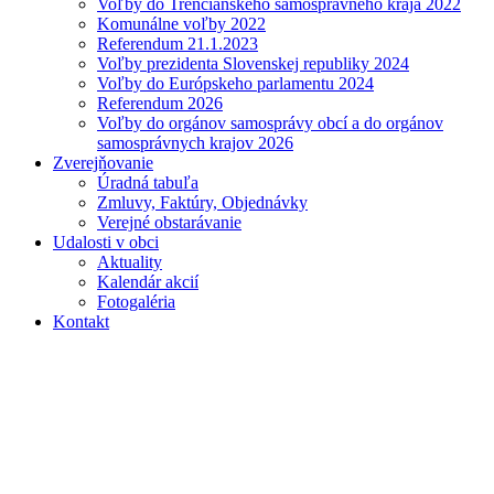
Voľby do Trenčianskeho samosprávneho kraja 2022
Komunálne voľby 2022
Referendum 21.1.2023
Voľby prezidenta Slovenskej republiky 2024
Voľby do Európskeho parlamentu 2024
Referendum 2026
Voľby do orgánov samosprávy obcí a do orgánov
samosprávnych krajov 2026
Zverejňovanie
Úradná tabuľa
Zmluvy, Faktúry, Objednávky
Verejné obstarávanie
Udalosti v obci
Aktuality
Kalendár akcií
Fotogaléria
Kontakt