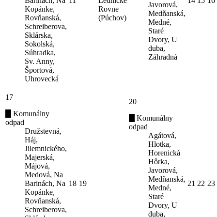
Barinách, Na
11
Lednické
14
15
16
Javorová,
Kopánke,
Rovne
Medňanská,
Rovňanská,
(Púchov)
Medné,
Schreiberova,
Staré
Sklárska,
Dvory, U
Sokolská,
duba,
Súhradka,
Záhradná
Sv. Anny,
Športová,
Uhrovecká
17
20
Komunálny
Komunálny
odpad
odpad
Družstevná,
Agátová,
Háj,
Hlotka,
Jilemnického,
Horenická
Majerská,
Hôrka,
Májová,
Javorová,
Medová, Na
Medňanská,
Barinách, Na
18
19
21
22
23
Medné,
Kopánke,
Staré
Rovňanská,
Dvory, U
Schreiberova,
duba,