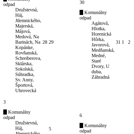
30
odpad
Družstevná,
Komunálny
Háj,
odpad
Jilemnického,
Agátová,
Majerská,
Hlotka,
Májová,
Horenická
Medová, Na
Hôrka,
Barinách, Na
28
29
31
1
2
Javorová,
Kopánke,
Medňanská,
Rovňanská,
Medné,
Schreiberova,
Staré
Sklárska,
Dvory, U
Sokolská,
duba,
Súhradka,
Záhradná
Sv. Anny,
Športová,
Uhrovecká
3
Komunálny
6
odpad
Družstevná,
Komunálny
Háj,
5
odpad
Jilemnického,