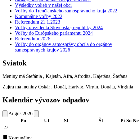
Výsledky volieb v našej obci
Voľby do Trenčianskeho samosprávneho kraja 2022
Komunálne voľby 2022
Referendum 21.1.2023
Voľby prezidenta Slovenskej republiky 2024
Voľby do Európskeho parlamentu 2024
Referendum 2026
Voľby do orgánov samosprávy obcí a do orgánov
samosprávnych krajov 2026
Sviatok
Meniny má
Štefánia
, Kajetán, Afra, Afrodita, Kajetána, Štefana
Zajtra má meniny
Oskár
, Donát, Hartvig, Virgín, Donáta, Virgínia
Kalendár vývozov odpadov
August
2026
Po
Ut
St
Št
Pi
So
Ne
27
Komunálny