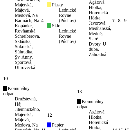
Agátová,
Majerská,
Plasty
Hlotka,
Májová,
Lednické
Horenická
Medová, Na
Rovne
Hôrka,
Barinách, Na
4
(Púchov)
7
8
9
Javorová,
Kopánke,
Sklo
Medňanská,
Rovňanská,
Lednické
Medné,
Schreiberova,
Rovne
Staré
Sklárska,
(Púchov)
Dvory, U
Sokolská,
duba,
Súhradka,
Záhradná
Sv. Anny,
Športová,
Uhrovecká
10
Komunálny
13
odpad
Družstevná,
Komunálny
Háj,
odpad
Jilemnického,
Agátová,
Majerská,
12
Hlotka,
Májová,
Horenická
Medová, Na
Papier
Hôrka,