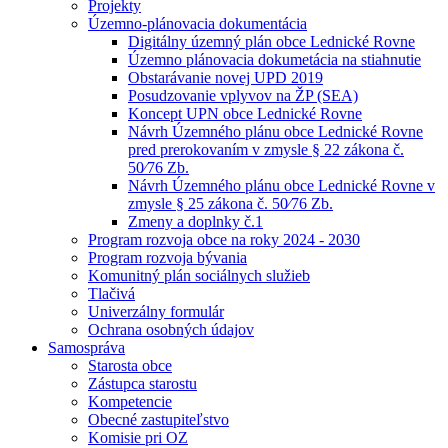
Projekty
Územno-plánovacia dokumentácia
Digitálny územný plán obce Lednické Rovne
Územno plánovacia dokumetácia na stiahnutie
Obstarávanie novej UPD 2019
Posudzovanie vplyvov na ŽP (SEA)
Koncept UPN obce Lednické Rovne
Návrh Územného plánu obce Lednické Rovne
pred prerokovaním v zmysle § 22 zákona č.
50⁄76 Zb.
Návrh Územného plánu obce Lednické Rovne v
zmysle § 25 zákona č. 50⁄76 Zb.
Zmeny a doplnky č.1
Program rozvoja obce na roky 2024 - 2030
Program rozvoja bývania
Komunitný plán sociálnych služieb
Tlačivá
Univerzálny formulár
Ochrana osobných údajov
Samospráva
Starosta obce
Zástupca starostu
Kompetencie
Obecné zastupiteľstvo
Komisie pri OZ