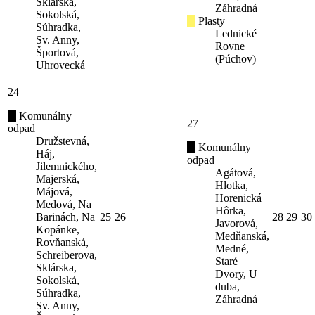
Sklárska,
Záhradná
Sokolská,
Plasty
Súhradka,
Lednické
Sv. Anny,
Rovne
Športová,
(Púchov)
Uhrovecká
24
Komunálny
27
odpad
Družstevná,
Komunálny
Háj,
odpad
Jilemnického,
Agátová,
Majerská,
Hlotka,
Májová,
Horenická
Medová, Na
Hôrka,
Barinách, Na
25
26
28
29
30
Javorová,
Kopánke,
Medňanská,
Rovňanská,
Medné,
Schreiberova,
Staré
Sklárska,
Dvory, U
Sokolská,
duba,
Súhradka,
Záhradná
Sv. Anny,