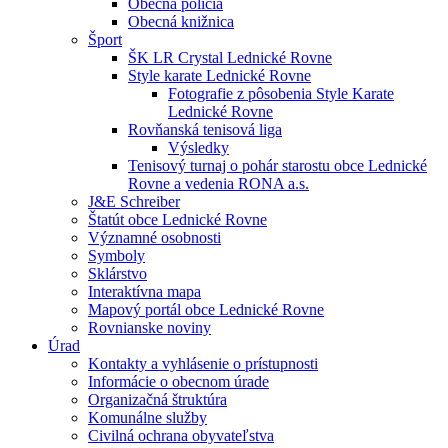
Obecná polícia
Obecná knižnica
Šport
ŠK LR Crystal Lednické Rovne
Style karate Lednické Rovne
Fotografie z pôsobenia Style Karate
Lednické Rovne
Rovňanská tenisová liga
Výsledky
Tenisový turnaj o pohár starostu obce Lednické
Rovne a vedenia RONA a.s.
J&E Schreiber
Štatút obce Lednické Rovne
Významné osobnosti
Symboly
Sklárstvo
Interaktívna mapa
Mapový portál obce Lednické Rovne
Rovnianske noviny
Úrad
Kontakty a vyhlásenie o prístupnosti
Informácie o obecnom úrade
Organizačná štruktúra
Komunálne služby
Civilná ochrana obyvateľstva