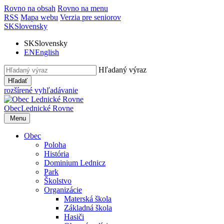
Rovno na obsah
Rovno na menu
RSS
Mapa webu
Verzia pre seniorov
SK
Slovensky
SK
Slovensky
EN
English
Hľadaný výraz
Hľadať
rozšírené vyhľadávanie
Obec
Lednické Rovne
Menu
Obec
Poloha
História
Dominium Lednicz
Park
Školstvo
Organizácie
Materská škola
Základná škola
Hasiči