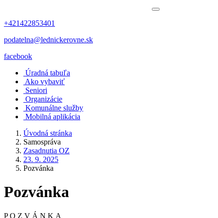
+421422853401
podatelna@lednickerovne.sk
facebook
Úradná tabuľa
Ako vybaviť
Seniori
Organizácie
Komunálne služby
Mobilná aplikácia
Úvodná stránka
Samospráva
Zasadnutia OZ
23. 9. 2025
Pozvánka
Pozvánka
P O Z V Á N K A