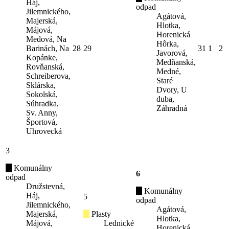
Háj,
odpad
Jilemnického,
Agátová,
Majerská,
Hlotka,
Májová,
Horenická
Medová, Na
Hôrka,
Barinách, Na
28
29
31
1
2
Javorová,
Kopánke,
Medňanská,
Rovňanská,
Medné,
Schreiberova,
Staré
Sklárska,
Dvory, U
Sokolská,
duba,
Súhradka,
Záhradná
Sv. Anny,
Športová,
Uhrovecká
3
Komunálny
6
odpad
Družstevná,
Komunálny
Háj,
5
odpad
Jilemnického,
Agátová,
Majerská,
Plasty
Hlotka,
Májová,
Lednické
Horenická