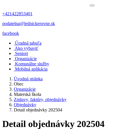
+421422853401
podatelna@lednickerovne.sk
facebook
Úradná tabuľa
Ako vybaviť
Seniori
Organizácie
Komunálne služby
Mobilná aplikácia
Úvodná stránka
Obec
Organizácie
Materská škola
Zmluvy, faktúry, objednávky
Objednávky
Detail objednávky 202504
Detail objednávky 202504