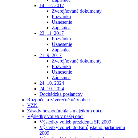
14. 12. 2017
Zverejňované dokumenty
Pozvánka
Uznesenie
Zápisnica
23. 11. 2017
Pozvánka
Uznesenie
Zápisnica
21. 9. 2017
Zverejňované dokumenty
Pozvánka
Uznesenie
Zápisnica
24. 10. 2024
24. 10. 2024
Dochádzka poslancov
Rozpočet a záverečné účty obce
VZN
Zásady hospodárenia s majetkom obce
Výsledky volieb v našej obci
Výsledky volieb prezidenta SR 2009
Výsledky volieb do Európskeho parlamentu
2009