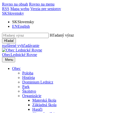
Rovno na obsah
Rovno na menu
RSS
Mapa webu
Verzia pre seniorov
SK
Slovensky
SK
Slovensky
EN
English
Hľadaný výraz
Hľadať
rozšírené vyhľadávanie
Obec
Lednické Rovne
Menu
Obec
Poloha
História
Dominium Lednicz
Park
Školstvo
Organizácie
Materská škola
Základná škola
Hasiči