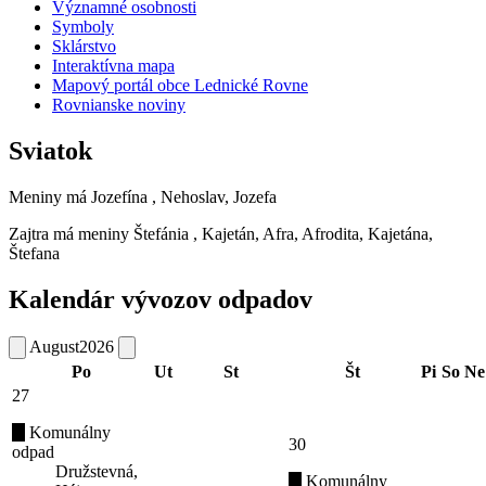
Významné osobnosti
Symboly
Sklárstvo
Interaktívna mapa
Mapový portál obce Lednické Rovne
Rovnianske noviny
Sviatok
Meniny má
Jozefína
, Nehoslav, Jozefa
Zajtra má meniny
Štefánia
, Kajetán, Afra, Afrodita, Kajetána,
Štefana
Kalendár vývozov odpadov
August
2026
Po
Ut
St
Št
Pi
So
Ne
27
Komunálny
30
odpad
Družstevná,
Komunálny