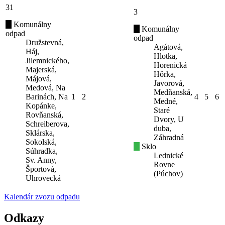
31
3
Komunálny
Komunálny
odpad
odpad
Družstevná,
Agátová,
Háj,
Hlotka,
Jilemnického,
Horenická
Majerská,
Hôrka,
Májová,
Javorová,
Medová, Na
Medňanská,
Barinách, Na
1
2
4
5
6
Medné,
Kopánke,
Staré
Rovňanská,
Dvory, U
Schreiberova,
duba,
Sklárska,
Záhradná
Sokolská,
Sklo
Súhradka,
Lednické
Sv. Anny,
Rovne
Športová,
(Púchov)
Uhrovecká
Kalendár zvozu odpadu
Odkazy