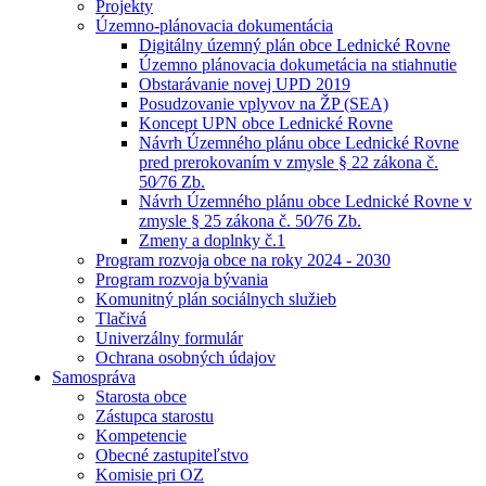
Projekty
Územno-plánovacia dokumentácia
Digitálny územný plán obce Lednické Rovne
Územno plánovacia dokumetácia na stiahnutie
Obstarávanie novej UPD 2019
Posudzovanie vplyvov na ŽP (SEA)
Koncept UPN obce Lednické Rovne
Návrh Územného plánu obce Lednické Rovne
pred prerokovaním v zmysle § 22 zákona č.
50⁄76 Zb.
Návrh Územného plánu obce Lednické Rovne v
zmysle § 25 zákona č. 50⁄76 Zb.
Zmeny a doplnky č.1
Program rozvoja obce na roky 2024 - 2030
Program rozvoja bývania
Komunitný plán sociálnych služieb
Tlačivá
Univerzálny formulár
Ochrana osobných údajov
Samospráva
Starosta obce
Zástupca starostu
Kompetencie
Obecné zastupiteľstvo
Komisie pri OZ