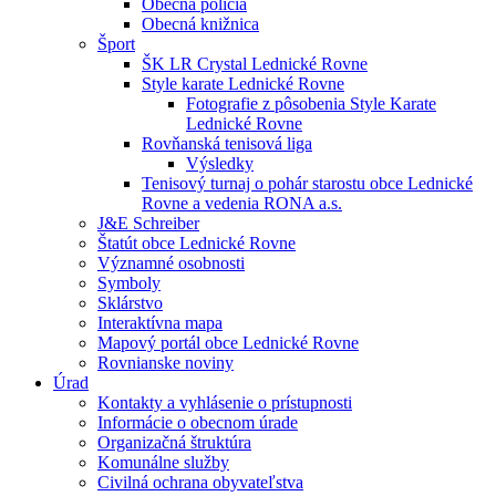
Obecná polícia
Obecná knižnica
Šport
ŠK LR Crystal Lednické Rovne
Style karate Lednické Rovne
Fotografie z pôsobenia Style Karate
Lednické Rovne
Rovňanská tenisová liga
Výsledky
Tenisový turnaj o pohár starostu obce Lednické
Rovne a vedenia RONA a.s.
J&E Schreiber
Štatút obce Lednické Rovne
Významné osobnosti
Symboly
Sklárstvo
Interaktívna mapa
Mapový portál obce Lednické Rovne
Rovnianske noviny
Úrad
Kontakty a vyhlásenie o prístupnosti
Informácie o obecnom úrade
Organizačná štruktúra
Komunálne služby
Civilná ochrana obyvateľstva