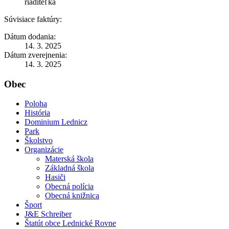
riaditeľka
Súvisiace faktúry:
Dátum dodania:
14. 3. 2025
Dátum zverejnenia:
14. 3. 2025
Obec
Poloha
História
Dominium Lednicz
Park
Školstvo
Organizácie
Materská škola
Základná škola
Hasiči
Obecná polícia
Obecná knižnica
Šport
J&E Schreiber
Štatút obce Lednické Rovne