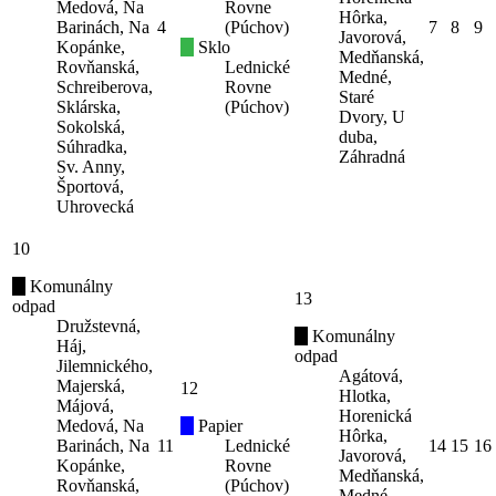
Medová, Na
Rovne
Hôrka,
Barinách, Na
4
(Púchov)
7
8
9
Javorová,
Kopánke,
Sklo
Medňanská,
Rovňanská,
Lednické
Medné,
Schreiberova,
Rovne
Staré
Sklárska,
(Púchov)
Dvory, U
Sokolská,
duba,
Súhradka,
Záhradná
Sv. Anny,
Športová,
Uhrovecká
10
Komunálny
13
odpad
Družstevná,
Komunálny
Háj,
odpad
Jilemnického,
Agátová,
Majerská,
12
Hlotka,
Májová,
Horenická
Medová, Na
Papier
Hôrka,
Barinách, Na
11
Lednické
14
15
16
Javorová,
Kopánke,
Rovne
Medňanská,
Rovňanská,
(Púchov)
Medné,