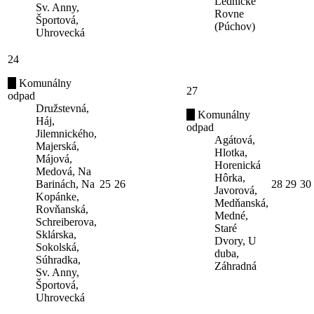
Lednické
Sv. Anny,
Rovne
Športová,
(Púchov)
Uhrovecká
24
Komunálny
27
odpad
Družstevná,
Komunálny
Háj,
odpad
Jilemnického,
Agátová,
Majerská,
Hlotka,
Májová,
Horenická
Medová, Na
Hôrka,
Barinách, Na
25
26
28
29
30
Javorová,
Kopánke,
Medňanská,
Rovňanská,
Medné,
Schreiberova,
Staré
Sklárska,
Dvory, U
Sokolská,
duba,
Súhradka,
Záhradná
Sv. Anny,
Športová,
Uhrovecká