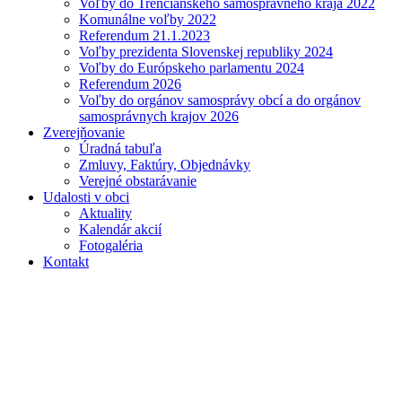
Voľby do Trenčianskeho samosprávneho kraja 2022
Komunálne voľby 2022
Referendum 21.1.2023
Voľby prezidenta Slovenskej republiky 2024
Voľby do Európskeho parlamentu 2024
Referendum 2026
Voľby do orgánov samosprávy obcí a do orgánov
samosprávnych krajov 2026
Zverejňovanie
Úradná tabuľa
Zmluvy, Faktúry, Objednávky
Verejné obstarávanie
Udalosti v obci
Aktuality
Kalendár akcií
Fotogaléria
Kontakt