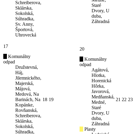
Schreiberova,
Staré
Sklárska,
Dvory, U
Sokolská,
duba,
Súhradka,
Záhradná
Sv. Anny,
Športová,
Uhrovecká
17
20
Komunálny
Komunálny
odpad
odpad
Družstevná,
Agátová,
Háj,
Hlotka,
Jilemnického,
Horenická
Majerská,
Hôrka,
Májová,
Javorová,
Medová, Na
Medňanská,
Barinách, Na
18
19
21
22
23
Medné,
Kopánke,
Staré
Rovňanská,
Dvory, U
Schreiberova,
duba,
Sklárska,
Záhradná
Sokolská,
Plasty
Súhradka,