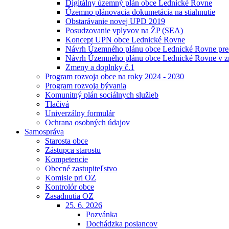
Digitálny územný plán obce Lednické Rovne
Územno plánovacia dokumetácia na stiahnutie
Obstarávanie novej UPD 2019
Posudzovanie vplyvov na ŽP (SEA)
Koncept UPN obce Lednické Rovne
Návrh Územného plánu obce Lednické Rovne pred 
Návrh Územného plánu obce Lednické Rovne v zm
Zmeny a doplnky č.1
Program rozvoja obce na roky 2024 - 2030
Program rozvoja bývania
Komunitný plán sociálnych služieb
Tlačivá
Univerzálny formulár
Ochrana osobných údajov
Samospráva
Starosta obce
Zástupca starostu
Kompetencie
Obecné zastupiteľstvo
Komisie pri OZ
Kontrolór obce
Zasadnutia OZ
25. 6. 2026
Pozvánka
Dochádzka poslancov