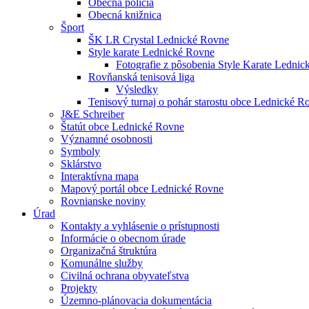
Obecná polícia
Obecná knižnica
Šport
ŠK LR Crystal Lednické Rovne
Style karate Lednické Rovne
Fotografie z pôsobenia Style Karate Ledni
Rovňanská tenisová liga
Výsledky
Tenisový turnaj o pohár starostu obce Lednické 
J&E Schreiber
Štatút obce Lednické Rovne
Významné osobnosti
Symboly
Sklárstvo
Interaktívna mapa
Mapový portál obce Lednické Rovne
Rovnianske noviny
Úrad
Kontakty a vyhlásenie o prístupnosti
Informácie o obecnom úrade
Organizačná štruktúra
Komunálne služby
Civilná ochrana obyvateľstva
Projekty
Územno-plánovacia dokumentácia