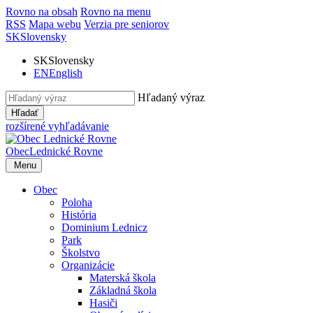
Rovno na obsah
Rovno na menu
RSS
Mapa webu
Verzia pre seniorov
SK
Slovensky
SK
Slovensky
EN
English
Hľadaný výraz
Hľadať
rozšírené vyhľadávanie
Obec
Lednické Rovne
Menu
Obec
Poloha
História
Dominium Lednicz
Park
Školstvo
Organizácie
Materská škola
Základná škola
Hasiči