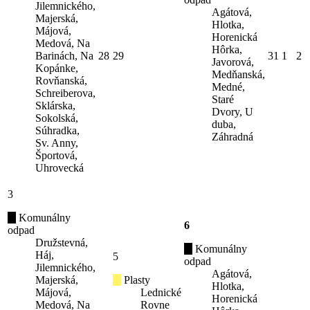
Jilemnického,
Agátová,
Majerská,
Hlotka,
Májová,
Horenická
Medová, Na
Hôrka,
Barinách, Na
28
29
31
1
2
Javorová,
Kopánke,
Medňanská,
Rovňanská,
Medné,
Schreiberova,
Staré
Sklárska,
Dvory, U
Sokolská,
duba,
Súhradka,
Záhradná
Sv. Anny,
Športová,
Uhrovecká
3
Komunálny
6
odpad
Družstevná,
Komunálny
Háj,
5
odpad
Jilemnického,
Agátová,
Majerská,
Plasty
Hlotka,
Májová,
Lednické
Horenická
Medová, Na
Rovne