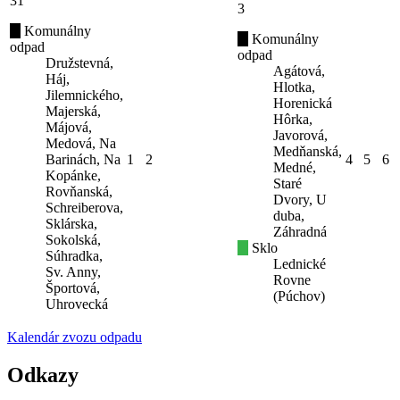
31
3
Komunálny
Komunálny
odpad
odpad
Družstevná,
Agátová,
Háj,
Hlotka,
Jilemnického,
Horenická
Majerská,
Hôrka,
Májová,
Javorová,
Medová, Na
Medňanská,
Barinách, Na
1
2
4
5
6
Medné,
Kopánke,
Staré
Rovňanská,
Dvory, U
Schreiberova,
duba,
Sklárska,
Záhradná
Sokolská,
Sklo
Súhradka,
Lednické
Sv. Anny,
Rovne
Športová,
(Púchov)
Uhrovecká
Kalendár zvozu odpadu
Odkazy