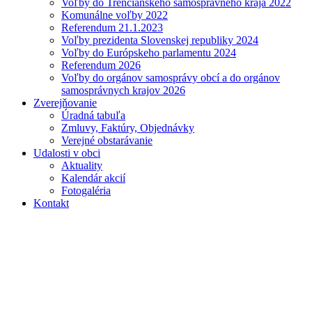
Voľby do Trenčianskeho samosprávneho kraja 2022
Komunálne voľby 2022
Referendum 21.1.2023
Voľby prezidenta Slovenskej republiky 2024
Voľby do Európskeho parlamentu 2024
Referendum 2026
Voľby do orgánov samosprávy obcí a do orgánov
samosprávnych krajov 2026
Zverejňovanie
Úradná tabuľa
Zmluvy, Faktúry, Objednávky
Verejné obstarávanie
Udalosti v obci
Aktuality
Kalendár akcií
Fotogaléria
Kontakt