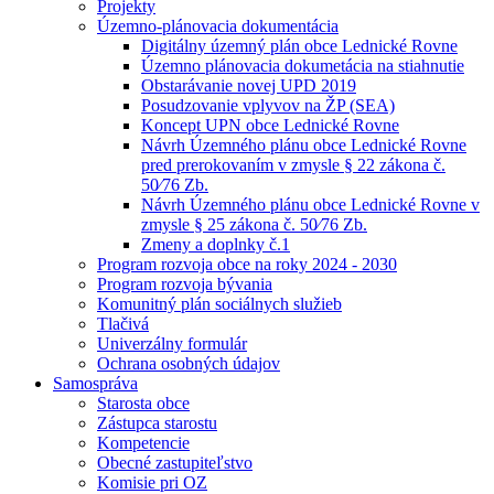
Projekty
Územno-plánovacia dokumentácia
Digitálny územný plán obce Lednické Rovne
Územno plánovacia dokumetácia na stiahnutie
Obstarávanie novej UPD 2019
Posudzovanie vplyvov na ŽP (SEA)
Koncept UPN obce Lednické Rovne
Návrh Územného plánu obce Lednické Rovne
pred prerokovaním v zmysle § 22 zákona č.
50⁄76 Zb.
Návrh Územného plánu obce Lednické Rovne v
zmysle § 25 zákona č. 50⁄76 Zb.
Zmeny a doplnky č.1
Program rozvoja obce na roky 2024 - 2030
Program rozvoja bývania
Komunitný plán sociálnych služieb
Tlačivá
Univerzálny formulár
Ochrana osobných údajov
Samospráva
Starosta obce
Zástupca starostu
Kompetencie
Obecné zastupiteľstvo
Komisie pri OZ