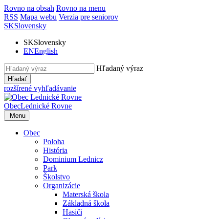
Rovno na obsah
Rovno na menu
RSS
Mapa webu
Verzia pre seniorov
SK
Slovensky
SK
Slovensky
EN
English
Hľadaný výraz
Hľadať
rozšírené vyhľadávanie
Obec
Lednické Rovne
Menu
Obec
Poloha
História
Dominium Lednicz
Park
Školstvo
Organizácie
Materská škola
Základná škola
Hasiči