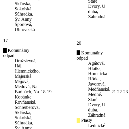
Staré
Sklárska,
Dvory, U
Sokolská,
duba,
Súhradka,
Záhradná
Sv. Anny,
Športová,
Uhrovecká
17
20
Komunálny
Komunálny
odpad
odpad
Družstevná,
Agátová,
Háj,
Hlotka,
Jilemnického,
Horenická
Majerská,
Hôrka,
Májová,
Javorová,
Medová, Na
Medňanská,
Barinách, Na
18
19
21
22
23
Medné,
Kopánke,
Staré
Rovňanská,
Dvory, U
Schreiberova,
duba,
Sklárska,
Záhradná
Sokolská,
Plasty
Súhradka,
Lednické
Sv. Anny,