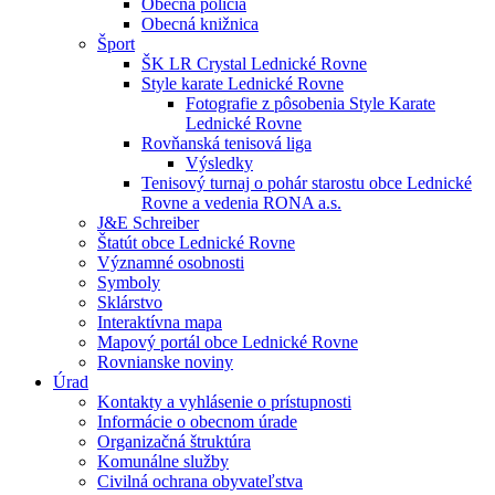
Obecná polícia
Obecná knižnica
Šport
ŠK LR Crystal Lednické Rovne
Style karate Lednické Rovne
Fotografie z pôsobenia Style Karate
Lednické Rovne
Rovňanská tenisová liga
Výsledky
Tenisový turnaj o pohár starostu obce Lednické
Rovne a vedenia RONA a.s.
J&E Schreiber
Štatút obce Lednické Rovne
Významné osobnosti
Symboly
Sklárstvo
Interaktívna mapa
Mapový portál obce Lednické Rovne
Rovnianske noviny
Úrad
Kontakty a vyhlásenie o prístupnosti
Informácie o obecnom úrade
Organizačná štruktúra
Komunálne služby
Civilná ochrana obyvateľstva