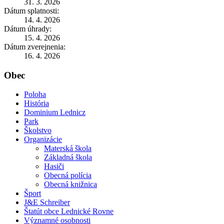
31. 3. 2026
Dátum splatnosti:
14. 4. 2026
Dátum úhrady:
15. 4. 2026
Dátum zverejnenia:
16. 4. 2026
Obec
Poloha
História
Dominium Lednicz
Park
Školstvo
Organizácie
Materská škola
Základná škola
Hasiči
Obecná polícia
Obecná knižnica
Šport
J&E Schreiber
Štatút obce Lednické Rovne
Významné osobnosti