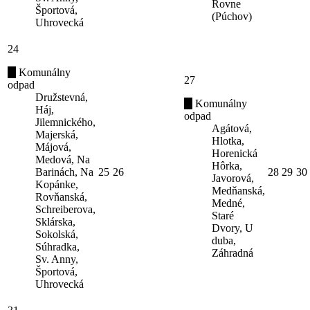
Rovne
Športová,
(Púchov)
Uhrovecká
24
Komunálny
27
odpad
Družstevná,
Komunálny
Háj,
odpad
Jilemnického,
Agátová,
Majerská,
Hlotka,
Májová,
Horenická
Medová, Na
Hôrka,
Barinách, Na
25
26
28
29
30
Javorová,
Kopánke,
Medňanská,
Rovňanská,
Medné,
Schreiberova,
Staré
Sklárska,
Dvory, U
Sokolská,
duba,
Súhradka,
Záhradná
Sv. Anny,
Športová,
Uhrovecká