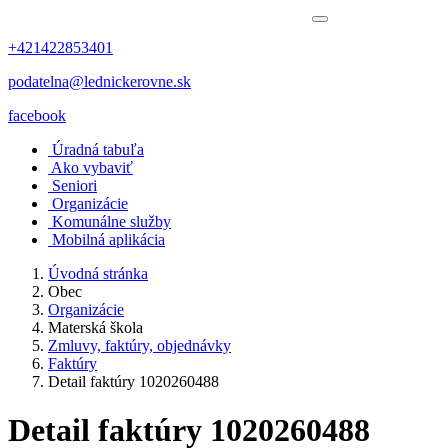
+421422853401
podatelna@lednickerovne.sk
facebook
Úradná tabuľa
Ako vybaviť
Seniori
Organizácie
Komunálne služby
Mobilná aplikácia
Úvodná stránka
Obec
Organizácie
Materská škola
Zmluvy, faktúry, objednávky
Faktúry
Detail faktúry 1020260488
Detail faktúry 1020260488