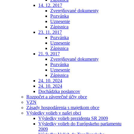
14. 12. 2017
Zverejňované dokumenty
Pozvánka
Uznesenie
Zápisnica
23. 11. 2017
Pozvánka
Uznesenie
Zápisnica
21. 9. 2017
Zverejňované dokumenty
Pozvánka
Uznesenie
Zápisnica
24. 10. 2024
24. 10. 2024
Dochádzka poslancov
Rozpočet a záverečné účty obce
VZN
Zásady hospodárenia s majetkom obce
Výsledky volieb v našej obci
Výsledky volieb prezidenta SR 2009
Výsledky volieb do Európskeho parlamentu
2009