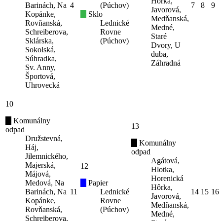
Hôrka,
Barinách, Na
4
(Púchov)
7
8
9
Javorová,
Kopánke,
Sklo
Medňanská,
Rovňanská,
Lednické
Medné,
Schreiberova,
Rovne
Staré
Sklárska,
(Púchov)
Dvory, U
Sokolská,
duba,
Súhradka,
Záhradná
Sv. Anny,
Športová,
Uhrovecká
10
Komunálny
13
odpad
Družstevná,
Komunálny
Háj,
odpad
Jilemnického,
Agátová,
Majerská,
12
Hlotka,
Májová,
Horenická
Medová, Na
Papier
Hôrka,
Barinách, Na
11
Lednické
14
15
16
Javorová,
Kopánke,
Rovne
Medňanská,
Rovňanská,
(Púchov)
Medné,
Schreiberova,