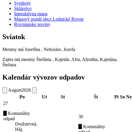
Symboly
Sklárstvo
Interaktívna mapa
Mapový portál obce Lednické Rovne
Rovnianske noviny
Sviatok
Meniny má
Jozefína
, Nehoslav, Jozefa
Zajtra má meniny
Štefánia
, Kajetán, Afra, Afrodita, Kajetána,
Štefana
Kalendár vývozov odpadov
August
2026
Po
Ut
St
Št
Pi
So
Ne
27
Komunálny
30
odpad
Družstevná,
Komunálny
Háj,
odpad